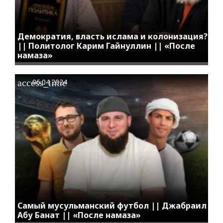
Демократия, власть ислама и колонизация?
|| Политолог Карим Гайнуллин || «После
намаза»
access_time
06.04.2024
Самый мусульманский футбол || Джабраил
Абу Банат || «После намаза»