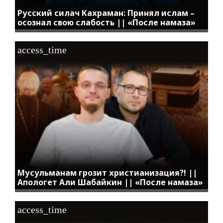
Русский силач Кахраман: Принял ислам –
осознал свою слабость || «После намаза»
access_time
Мусульманам грозит христианизация?! ||
Апологет Али Шабайкин || «После намаза»
access_time