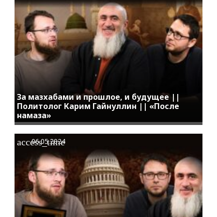
За мазхабами и прошлое, и будущее ||
Политолог Карим Гайнуллин || «После
намаза»
access_time
06.05.2024