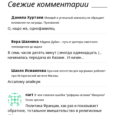
Свежие комментарии
Данила Хуртаев
Молодой и успешный кавказец не обращает
внимания на награды. Призвание
О, надо же, однофамилец.
Вера Шахнина
Абдулла Дубин – путь от диктора советского
телевидения до хаджи
В семь часов десять минут ( иногда одиннадцать ) ,
начиналась передача из Казани . И начин…
Шахло Исмаилова
Брачное агентство для мусульман работает
при Исторической мечети Москвы
Ассалому алайкум
nart
В чем главная ошибка “реформы ислама” Макрона?
Точка зрения
Политика Франции, как раз и показывает
обратное, тотальное вмешательство в религиозные