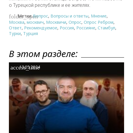
о Турецкой республике и ее жителях.
Метки:
Вопрос
,
Вопросы и ответы
,
Мнение
,
folder_open
Москва
,
москвич
,
Москвичи
,
Опрос
,
Опрос Ребром
,
Ответ
,
Рекомендуемое
,
Россия
,
Россияне
,
Стамбул
,
Турки
,
Турция
В этом разделе:
access_time
13.05.2024