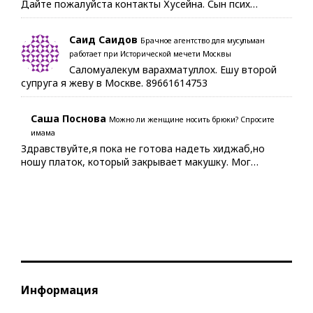
Дайте пожалуйста контакты Хусейна. Сын псих…
Саид Саидов
Брачное агентство для мусульман
работает при Исторической мечети Москвы
Саломуалекум варахматуллох. Ешу второй
супруга я жеву в Москве. 89661614753
Саша Поснова
Можно ли женщине носить брюки? Спросите
имама
Здравствуйте,я пока не готова надеть хиджаб,но
ношу платок, который закрывает макушку. Мог…
Информация