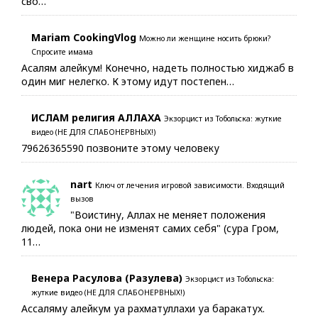
сво…
Mariam CookingVlog
Можно ли женщине носить брюки?
Спросите имама
Асалям алейкум! Конечно, надеть полностью хиджаб в
один миг нелегко. К этому идут постепен…
ИСЛАМ религия АЛЛАХА
Экзорцист из Тобольска: жуткие
видео (НЕ ДЛЯ СЛАБОНЕРВНЫХ!)
79626365590 позвоните этому человеку
nart
Ключ от лечения игровой зависимости. Входящий
вызов
"Воистину, Аллах не меняет положения
людей, пока они не изменят самих себя" (сура Гром,
11…
Венера Расулова (Разулева)
Экзорцист из Тобольска:
жуткие видео (НЕ ДЛЯ СЛАБОНЕРВНЫХ!)
Ассаляму алейкум уа рахматуллахи уа баракатух.