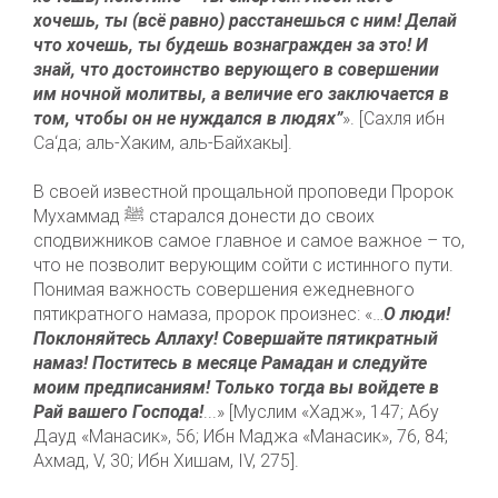
хочешь, ты (всё равно) расстанешься с ним! Делай
что хочешь, ты будешь вознагражден за это! И
знай, что достоинство верующего в совершении
им ночной молитвы, а величие его заключается в
том, чтобы он не нуждался в людях”
». [Сахля ибн
Са‘да; аль-Хаким, аль-Байхакы].
⠀
В своей известной прощальной проповеди Пророк
Мухаммад ﷺ старался донести до своих
сподвижников самое главное и самое важное – то,
что не позволит верующим сойти с истинного пути.
Понимая важность совершения ежедневного
пятикратного намаза, пророк произнес: «…
О люди!
Поклоняйтесь Аллаху! Совершайте пятикратный
намаз! Поститесь в месяце Рамадан и следуйте
моим предписаниям! Только тогда вы войдете в
Рай вашего Господа!
...» [Муслим «Хадж», 147; Абу
Дауд «Манасик», 56; Ибн Маджа «Манасик», 76, 84;
Ахмад, V, 30; Ибн Хишам, IV, 275].
⠀