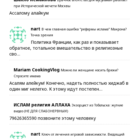
при Исторической мечети Москвы
Ассалому алайкум
nart
В чем главная ошибка “реформы ислама” Макрона?
Точка зрения
Политика Франции, как раз и показывает
обратное, тотальное вмешательство в религиозные
сво…
Mariam CookingVlog
Можно ли женщине носить брюки?
Спросите имама
Асалям алейкум! Конечно, надеть полностью хиджаб в
один миг нелегко. К этому идут постепен…
ИСЛАМ религия АЛЛАХА
Экзорцист из Тобольска: жуткие
видео (НЕ ДЛЯ СЛАБОНЕРВНЫХ!)
79626365590 позвоните этому человеку
nart
Ключ от лечения игровой зависимости. Входящий