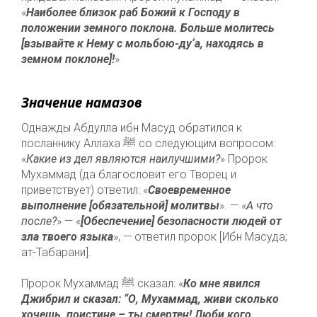
«
Наиболее близок раб Божий к Господу в
положении земного поклона. Больше молитесь
[взывайте к Нему с мольбою-ду‘а, находясь в
земном поклоне]!
»
Значение намазов
Однажды Абдулла ибн Масуд обратился к
посланнику Аллаха ﷺ со следующим вопросом:
«
Какие из дел являются наилучшими?
» Пророк
Мухаммад (да благословит его Творец и
приветствует) ответил: «
Своевременное
выполнение [обязательной] молитвы
». — «
А что
после?
» — «
[Обеспечение] безопасности людей от
зла твоего языка
», — ответил пророк [Ибн Масуда;
ат-Табарани].
⠀
Пророк Мухаммад ﷺ сказал: «
Ко мне явился
Джибрил и сказал: “О, Мухаммад, живи сколько
хочешь, поистине – ты смертен! Люби кого