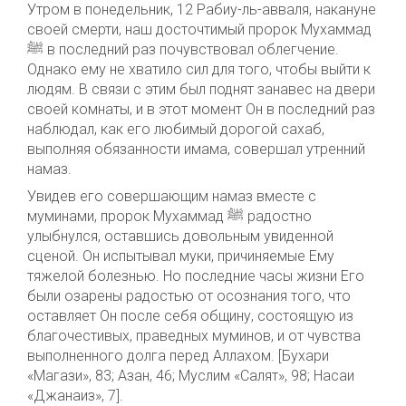
Утром в понедельник, 12 Рабиу-ль-авваля, накануне
своей смерти, наш досточтимый пророк Мухаммад
ﷺ в последний раз почувствовал облегчение.
Однако ему не хватило сил для того, чтобы выйти к
людям. В связи с этим был поднят занавес на двери
своей комнаты, и в этот момент Он в последний раз
наблюдал, как его любимый дорогой сахаб,
выполняя обязанности имама, совершал утренний
намаз.
Увидев его совершающим намаз вместе с
муминами, пророк Мухаммад ﷺ радостно
улыбнулся, оставшись довольным увиденной
сценой. Он испытывал муки, причиняемые Ему
тяжелой болезнью. Но последние часы жизни Его
были озарены радостью от осознания того, что
оставляет Он после себя общину, состоящую из
благочестивых, праведных муминов, и от чувства
выполненного долга перед Аллахом. [Бухари
«Магази», 83; Азан, 46; Муслим «Салят», 98; Насаи
«Джанаиз», 7].