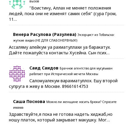
вызов
"Воистину, Аллах не меняет положения
людей, пока они не изменят самих себя" (сура Гром,
11…
Венера Расулова (Разулева)
Экзорцист из Тобольска:
жуткие видео (НЕ ДЛЯ СЛАБОНЕРВНЫХ!)
Ассаляму алейкум уа рахматуллахи уа баракатух.
Дайте пожалуйста контакты Хусейна. Сын псих…
Саид Саидов
Брачное агентство для мусульман
работает при Исторической мечети Москвы
Саломуалекум варахматуллох. Ешу второй
супруга я жеву в Москве. 89661614753
Саша Поснова
Можно ли женщине носить брюки? Спросите
имама
Здравствуйте,я пока не готова надеть хиджаб,но
ношу платок, который закрывает макушку. Мог…