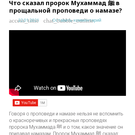
Что сказал пророк Мухаммад ﷺ в
прощальной проповеди о намазе?
22.01.2021
Оставить комментарий
access_time
chat_bubble_outline
Говоря о проповеди и намазе нельзя не вспомнить
о красноречивых и прекрасных проповедях
пророка Мухаммада ﷺ и о том, какое значение он
придавал намазам. Пророк Мухаммад ﷺ сказал: