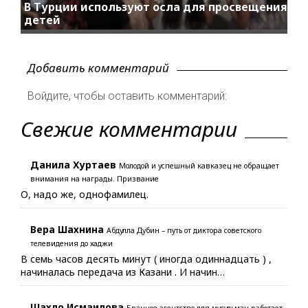
В Турции используют осла для просвещения
детей
Добавить комментарий
Войдите, чтобы оставить комментарий:
Свежие комментарии
Данила Хуртаев
Молодой и успешный кавказец не обращает
внимания на награды. Призвание
О, надо же, однофамилец.
Вера Шахнина
Абдулла Дубин – путь от диктора советского
телевидения до хаджи
В семь часов десять минут ( иногда одиннадцать ) ,
начиналась передача из Казани . И начин…
Шахло Исмаилова
Брачное агентство для мусульман работает