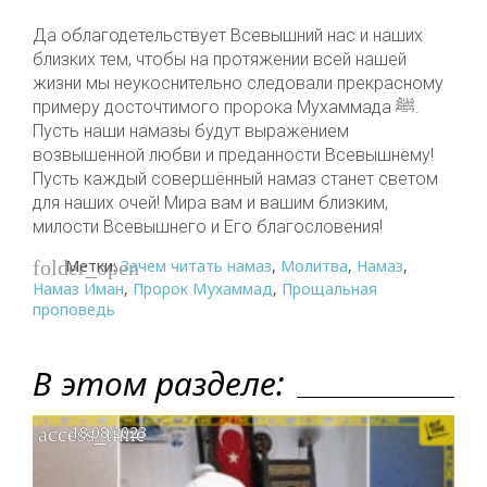
⠀
Да облагодетельствует Всевышний нас и наших
близких тем, чтобы на протяжении всей нашей
жизни мы неукоснительно следовали прекрасному
примеру досточтимого пророка Мухаммада ﷺ.
Пусть наши намазы будут выражением
возвышенной любви и преданности Всевышнему!
Пусть каждый совершённый намаз станет светом
для наших очей! Мира вам и вашим близким,
милости Всевышнего и Его благословения!
Метки:
Зачем читать намаз
,
Молитва
,
Намаз
,
folder_open
Намаз Иман
,
Пророк Мухаммад
,
Прощальная
проповедь
В этом разделе:
access_time
18.08.2023