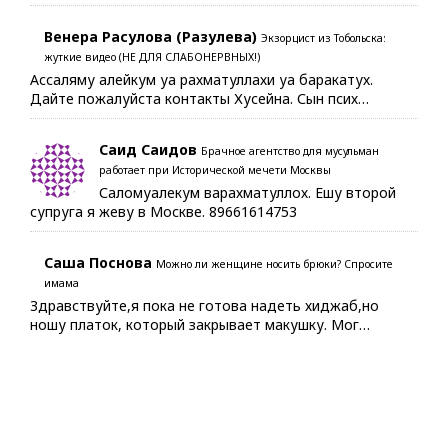
Венера Расулова (Разулева)
Экзорцист из Тобольска:
жуткие видео (НЕ ДЛЯ СЛАБОНЕРВНЫХ!)
Ассаляму алейкум уа рахматуллахи уа баракатух.
Дайте пожалуйста контакты Хусейна. Сын псих…
Саид Саидов
Брачное агентство для мусульман
работает при Исторической мечети Москвы
Саломуалекум варахматуллох. Ешу второй
супруга я жеву в Москве. 89661614753
Саша Поснова
Можно ли женщине носить брюки? Спросите
имама
Здравствуйте,я пока не готова надеть хиджаб,но
ношу платок, который закрывает макушку. Мог…