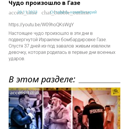
Чудо произошло в Газе
29.11.2023
Оставить комментарий
access_time
chat_bubble_outline
https://youtu.be/W09hoQKsWgY
Настоящее чудо произошло в эти дни в
подвергнутой Израилем бомбардировке Газе.
Спустя 37 дней из-под завалов живым извлекли
девочку, которая родилась в первые дни военных
ударов.
В этом разделе:
access_time
06.08.2026