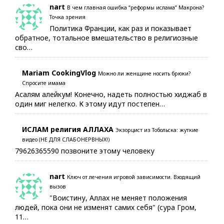
nart
В чем главная ошибка “реформы ислама” Макрона?
Точка зрения
Политика Франции, как раз и показывает
обратное, тотальное вмешательство в религиозные
сво…
Mariam CookingVlog
Можно ли женщине носить брюки?
Спросите имама
Асалям алейкум! Конечно, надеть полностью хиджаб в
один миг нелегко. К этому идут постепен…
ИСЛАМ религия АЛЛАХА
Экзорцист из Тобольска: жуткие
видео (НЕ ДЛЯ СЛАБОНЕРВНЫХ!)
79626365590 позвоните этому человеку
nart
Ключ от лечения игровой зависимости. Входящий
вызов
"Воистину, Аллах не меняет положения
людей, пока они не изменят самих себя" (сура Гром,
11…