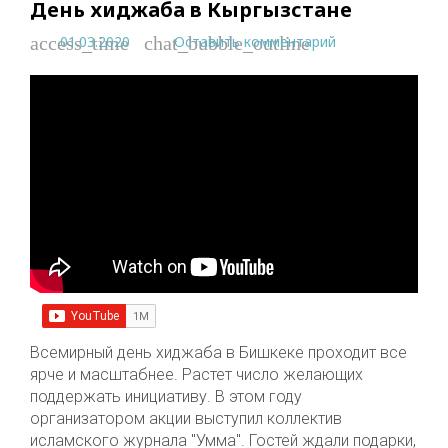
День хиджаба в Кыргызстане
01.03.2020
Оставить комментарий
access_time
chat_bubble_outline
Всемирный день хиджаба в Бишкеке проходит все
ярче и масштабнее. Растет число желающих
поддержать инициативу. В этом году
организатором акции выступил коллектив
исламского журнала "Умма". Гостей ждали подарки,