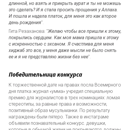
длинной, но взять и прикрыть аурат и ты не можешь
это сделать? И я стала просить прощения у Аллаха.
И пошла и надела платок, для меня это как второе
день рождения
".
Гита Резаханова: "
Желаю чтобы все пришли к этому,
покрылись сердцем. Как моя мама пришла к этому
с искренностью с эхсаном. Я счастлива для меня
хиджаб это все, у меня даже мысли не было снять
ее и я не представляю жизни без нее
".
Победительница конкурса
К торжественной дате на правах посла Всемирного
дня платка журнал «умма» учредил специальную
премию для журналистов в трех номинациях: ломая
стереотипы, за равные права и возможности,
позитивный образ мусульманки. По результату
награждены были пятеро. Также в инстаграме
объявили познавательный конкурс. девушки,
которые в обычной жизни не покрываются, должны