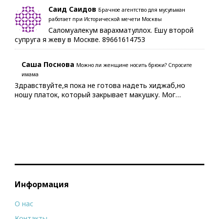
Саид Саидов
Брачное агентство для мусульман
работает при Исторической мечети Москвы
Саломуалекум варахматуллох. Ешу второй
супруга я жеву в Москве. 89661614753
Саша Поснова
Можно ли женщине носить брюки? Спросите
имама
Здравствуйте,я пока не готова надеть хиджаб,но
ношу платок, который закрывает макушку. Мог…
Информация
О нас
Контакты