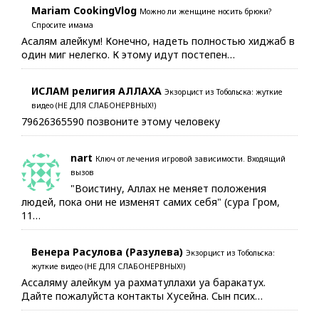
Mariam CookingVlog
Можно ли женщине носить брюки?
Спросите имама
Асалям алейкум! Конечно, надеть полностью хиджаб в
один миг нелегко. К этому идут постепен…
ИСЛАМ религия АЛЛАХА
Экзорцист из Тобольска: жуткие
видео (НЕ ДЛЯ СЛАБОНЕРВНЫХ!)
79626365590 позвоните этому человеку
nart
Ключ от лечения игровой зависимости. Входящий
вызов
"Воистину, Аллах не меняет положения
людей, пока они не изменят самих себя" (сура Гром,
11…
Венера Расулова (Разулева)
Экзорцист из Тобольска:
жуткие видео (НЕ ДЛЯ СЛАБОНЕРВНЫХ!)
Ассаляму алейкум уа рахматуллахи уа баракатух.
Дайте пожалуйста контакты Хусейна. Сын псих…