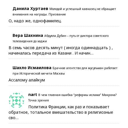
Данила Хуртаев
Молодой и успешный кавказец не обращает
внимания на награды. Призвание
О, надо же, однофамилец.
Вера Шахнина
Абдулла Дубин – путь от диктора советского
телевидения до хаджи
В семь часов десять минут ( иногда одиннадцать ) ,
начиналась передача из Казани . И начин…
Шахло Исмаилова
Брачное агентство для мусульман работает
при Исторической мечети Москвы
Ассалому алайкум
nart
В чем главная ошибка “реформы ислама” Макрона?
Точка зрения
Политика Франции, как раз и показывает
обратное, тотальное вмешательство в религиозные
сво…