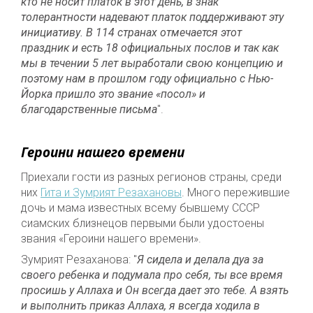
кто не носит платок в этот день, в знак
толерантности надевают платок поддерживают эту
инициативу. В 114 странах отмечается этот
праздник и есть 18 официальных послов и так как
мы в течении 5 лет выработали свою концепцию и
поэтому нам в прошлом году официально с Нью-
Йорка пришло это звание «посол» и
благодарственные письма
".
Героини нашего времени
Приехали гости из разных регионов страны, среди
них
Гита и Зумрият Резахановы
. Много пережившие
дочь и мама известных всему бывшему СССР
сиамских близнецов первыми были удостоены
звания «Героини нашего времени».
Зумрият Резаханова: "
Я сидела и делала дуа за
своего ребенка и подумала про себя, ты все время
просишь у Аллаха и Он всегда дает это тебе. А взять
и выполнить приказ Аллаха, я всегда ходила в