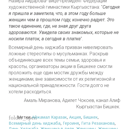
Назира Айдарова- вице-президент Федерации
художественной гимнастики Кыргызстана: "
Сегодня
я пришла и заметила, что, в этом году больше
женщин чем в прошлом году, конечно радует. Это
такое единение, где, не зная друг друга
здороваются. Увидела своих знакомых, которые не
носили платок, а сегодня в платке
".
Всемирный день хиджаба призван нивелировать
ложные стереотипы о мусульманках. Раскрыв
объединяющие всех темы семьи, здоровья и
красоты, организаторы акции в Бишкеке смогли
проложить еще один мостик дружбы между
женщинами, вне зависимости от их религиозной и
национальной принадлежности. Гости долго не
хотели расходиться.
Амаль Миранова, Адилет Чокоев, канал Алиф
Кыргызстан Бишкек.
Метки:
Айжамал Каразак
,
Акция
,
Бишкек
,
folder_open
Всемирный день хиджаба
,
Героиня
,
Гита Резаханова
,
День Хиджаба
,
Женщина в деле
,
Женщины
,
Женщины