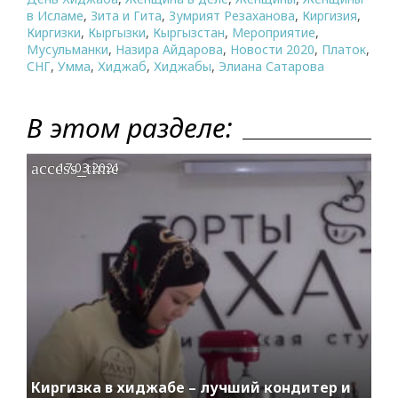
в Исламе
,
Зита и Гита
,
Зумрият Резаханова
,
Киргизия
,
Киргизки
,
Кыргызки
,
Кыргызстан
,
Мероприятие
,
Мусульманки
,
Назира Айдарова
,
Новости 2020
,
Платок
,
СНГ
,
Умма
,
Хиджаб
,
Хиджабы
,
Элиана Сатарова
В этом разделе:
access_time
17.03.2021
Киргизка в хиджабе – лучший кондитер и