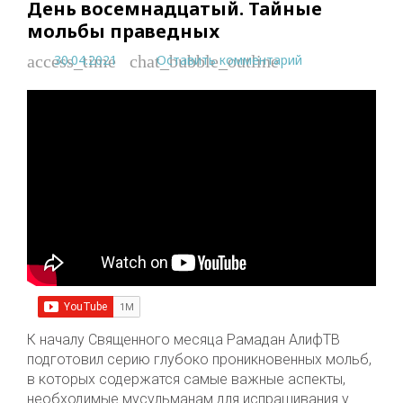
День восемнадцатый. Тайные
мольбы праведных
30.04.2021
Оставить комментарий
access_time
chat_bubble_outline
К началу Священного месяца Рамадан АлифТВ
подготовил серию глубоко проникновенных мольб,
в которых содержатся самые важные аспекты,
необходимые мусульманам для испрашивания у