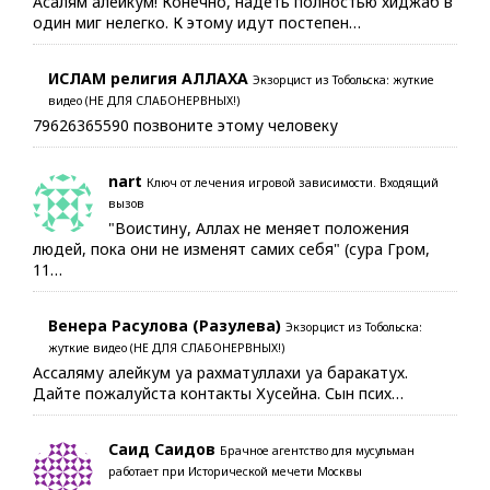
Асалям алейкум! Конечно, надеть полностью хиджаб в
один миг нелегко. К этому идут постепен…
ИСЛАМ религия АЛЛАХА
Экзорцист из Тобольска: жуткие
видео (НЕ ДЛЯ СЛАБОНЕРВНЫХ!)
79626365590 позвоните этому человеку
nart
Ключ от лечения игровой зависимости. Входящий
вызов
"Воистину, Аллах не меняет положения
людей, пока они не изменят самих себя" (сура Гром,
11…
Венера Расулова (Разулева)
Экзорцист из Тобольска:
жуткие видео (НЕ ДЛЯ СЛАБОНЕРВНЫХ!)
Ассаляму алейкум уа рахматуллахи уа баракатух.
Дайте пожалуйста контакты Хусейна. Сын псих…
Саид Саидов
Брачное агентство для мусульман
работает при Исторической мечети Москвы