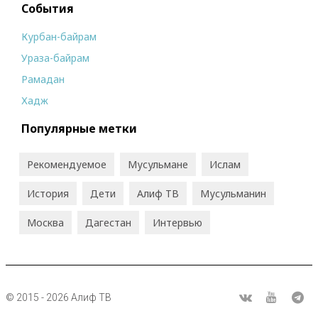
События
Курбан-байрам
Ураза-байрам
Рамадан
Хадж
Популярные метки
Рекомендуемое
Мусульмане
Ислам
История
Дети
Алиф ТВ
Мусульманин
Москва
Дагестан
Интервью
© 2015 - 2026 Алиф ТВ
R
ВКонтакте
Youtube
Tel