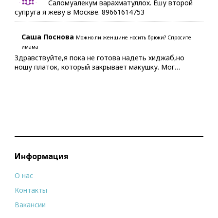
Саломуалекум варахматуллох. Ешу второй
супруга я жеву в Москве. 89661614753
Саша Поснова
Можно ли женщине носить брюки? Спросите
имама
Здравствуйте,я пока не готова надеть хиджаб,но
ношу платок, который закрывает макушку. Мог…
Информация
О нас
Контакты
Вакансии