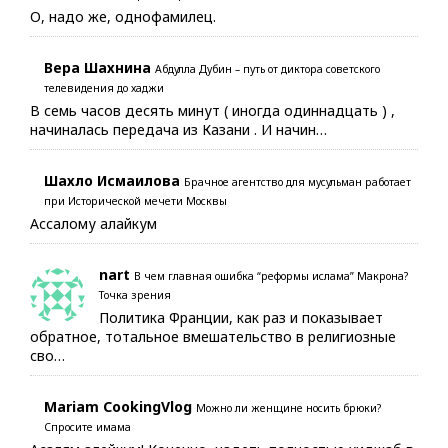
О, надо же, однофамилец.
Вера Шахнина
Абдулла Дубин – путь от диктора советского
телевидения до хаджи
В семь часов десять минут ( иногда одиннадцать ) ,
начиналась передача из Казани . И начин…
Шахло Исмаилова
Брачное агентство для мусульман работает
при Исторической мечети Москвы
Ассалому алайкум
nart
В чем главная ошибка “реформы ислама” Макрона?
Точка зрения
Политика Франции, как раз и показывает
обратное, тотальное вмешательство в религиозные
сво…
Mariam CookingVlog
Можно ли женщине носить брюки?
Спросите имама