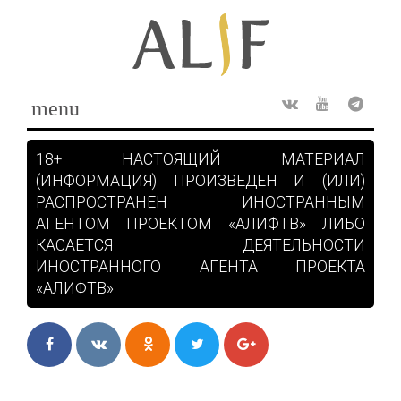
Skip
to
content
menu
Rss
ВКонтакте
Youtube
Teleg
18+ НАСТОЯЩИЙ МАТЕРИАЛ
(ИНФОРМАЦИЯ) ПРОИЗВЕДЕН И (ИЛИ)
РАСПРОСТРАНЕН ИНОСТРАННЫМ
АГЕНТОМ ПРОЕКТОМ «АЛИФТВ» ЛИБО
КАСАЕТСЯ ДЕЯТЕЛЬНОСТИ
ИНОСТРАННОГО АГЕНТА ПРОЕКТА
«АЛИФТВ»
Facebook
ВКонтакте
Одноклассники
Twitter
Google+