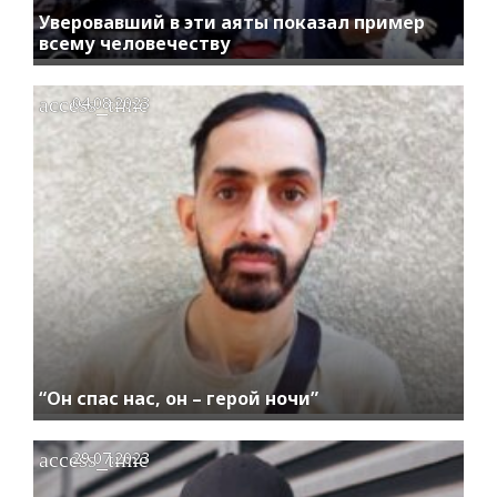
Уверовавший в эти аяты показал пример
всему человечеству
access_time
04.08.2023
“Он спас нас, он – герой ночи”
access_time
29.07.2023