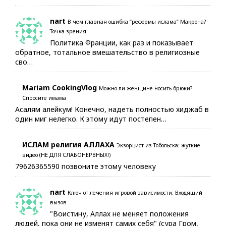
nart
В чем главная ошибка “реформы ислама” Макрона?
Точка зрения
Политика Франции, как раз и показывает
обратное, тотальное вмешательство в религиозные
сво…
Mariam CookingVlog
Можно ли женщине носить брюки?
Спросите имама
Асалям алейкум! Конечно, надеть полностью хиджаб в
один миг нелегко. К этому идут постепен…
ИСЛАМ религия АЛЛАХА
Экзорцист из Тобольска: жуткие
видео (НЕ ДЛЯ СЛАБОНЕРВНЫХ!)
79626365590 позвоните этому человеку
nart
Ключ от лечения игровой зависимости. Входящий
вызов
"Воистину, Аллах не меняет положения
людей, пока они не изменят самих себя" (сура Гром,