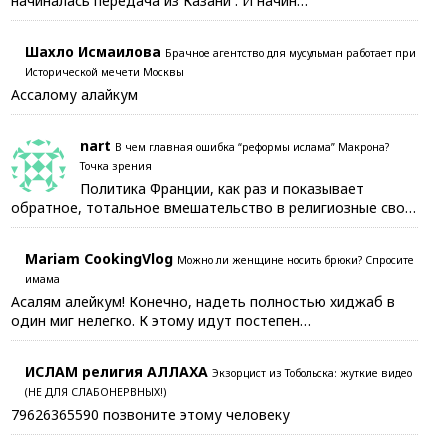
начиналась передача из Казани . И начин…
Шахло Исмаилова
Брачное агентство для мусульман работает при
Исторической мечети Москвы
Ассалому алайкум
nart
В чем главная ошибка “реформы ислама” Макрона?
Точка зрения
Политика Франции, как раз и показывает
обратное, тотальное вмешательство в религиозные сво…
Mariam CookingVlog
Можно ли женщине носить брюки? Спросите
имама
Асалям алейкум! Конечно, надеть полностью хиджаб в
один миг нелегко. К этому идут постепен…
ИСЛАМ религия АЛЛАХА
Экзорцист из Тобольска: жуткие видео
(НЕ ДЛЯ СЛАБОНЕРВНЫХ!)
79626365590 позвоните этому человеку