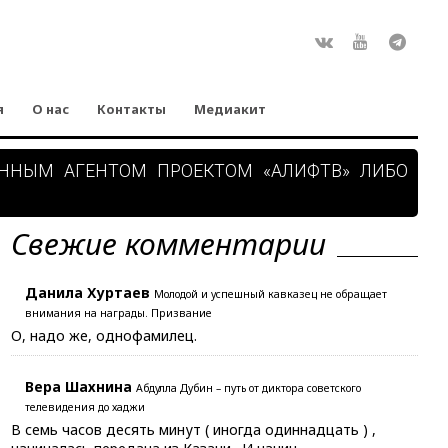
Rss
ВКонтакте
Youtube
Teleg
я
О нас
Контакты
Медиакит
АННЫМ АГЕНТОМ ПРОЕКТОМ «АЛИФТВ» ЛИБО
Свежие комментарии
Данила Хуртаев
Молодой и успешный кавказец не обращает
внимания на награды. Призвание
О, надо же, однофамилец.
Вера Шахнина
Абдулла Дубин – путь от диктора советского
телевидения до хаджи
В семь часов десять минут ( иногда одиннадцать ) ,