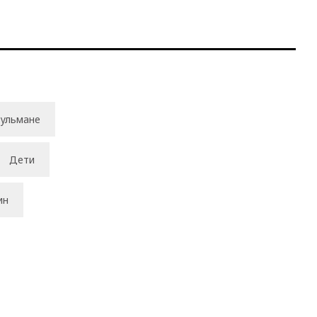
ульмане
Дети
ин