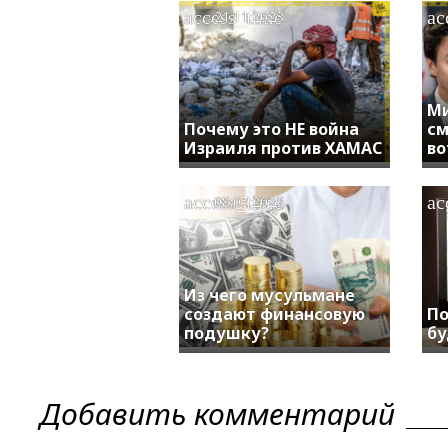
access_time
ac
21.11.2023
Ми
Почему это НЕ война
см
Израиля против ХАМАС
во
access_time
ac
08.05.2023
Из чего мусульмане
создают финансовую
По
подушку?
б
Добавить комментарий