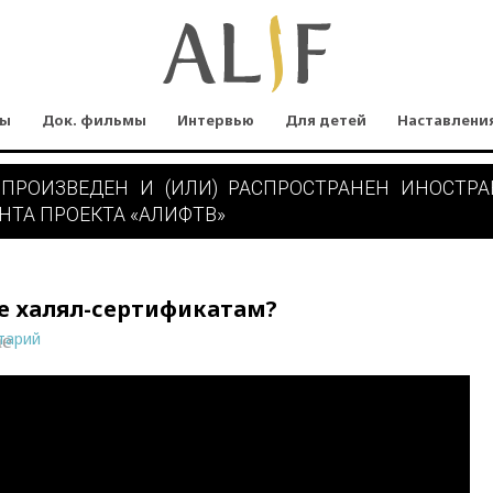
мы
Док. фильмы
Интервью
Для детей
Наставлени
 ПРОИЗВЕДЕН И (ИЛИ) РАСПРОСТРАНЕН ИНОСТР
НТА ПРОЕКТА «АЛИФТВ»
е халял-сертификатам?
тарий
ne