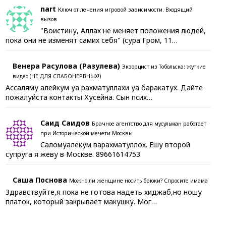
nart
Ключ от лечения игровой зависимости. Входящий
вызов
"Воистину, Аллах не меняет положения людей,
пока они не изменят самих себя" (сура Гром, 11…
Венера Расулова (Разулева)
Экзорцист из Тобольска: жуткие
видео (НЕ ДЛЯ СЛАБОНЕРВНЫХ!)
Ассаляму алейкум уа рахматуллахи уа баракатух. Дайте
пожалуйста контакты Хусейна. Сын псих…
Саид Саидов
Брачное агентство для мусульман работает
при Исторической мечети Москвы
Саломуалекум варахматуллох. Ешу второй
супруга я жеву в Москве. 89661614753
Саша Поснова
Можно ли женщине носить брюки? Спросите имама
Здравствуйте,я пока не готова надеть хиджаб,но ношу
платок, который закрывает макушку. Мог…