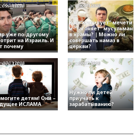
cess_time
access_time
16.11.2023
06.08.2023
Кто “минирует” мечети
и “загоняет” мусульман
р уже по-другому
в храмы? | Можно ли
отрит на Израиль. И
совершать намаз в
т почему
церкви?
cess_time
access_time
27.03.2023
20.03.2023
Нужно ли детей
могите детям! Они –
приучать к
удущее ИСЛАМА
зарабатыванию?