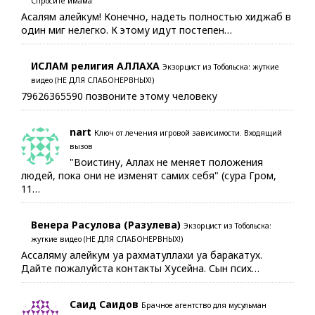
Спросите имама
Асалям алейкум! Конечно, надеть полностью хиджаб в
один миг нелегко. К этому идут постепен…
ИСЛАМ религия АЛЛАХА
Экзорцист из Тобольска: жуткие
видео (НЕ ДЛЯ СЛАБОНЕРВНЫХ!)
79626365590 позвоните этому человеку
nart
Ключ от лечения игровой зависимости. Входящий
вызов
"Воистину, Аллах не меняет положения
людей, пока они не изменят самих себя" (сура Гром,
11…
Венера Расулова (Разулева)
Экзорцист из Тобольска:
жуткие видео (НЕ ДЛЯ СЛАБОНЕРВНЫХ!)
Ассаляму алейкум уа рахматуллахи уа баракатух.
Дайте пожалуйста контакты Хусейна. Сын псих…
Саид Саидов
Брачное агентство для мусульман