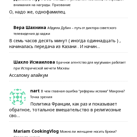
внимания на награды. Призвание
О, надо же, однофамилец.
Вера Шахнина
Абдулла Дубин – путь от диктора советского
телевидения до хаджи
В семь часов десять минут ( иногда одиннадцать ) ,
начиналась передача из Казани . И начин…
Шахло Исмаилова
Брачное агентство для мусульман работает
при Исторической мечети Москвы
Ассалому алайкум
nart
В чем главная ошибка “реформы ислама” Макрона?
Точка зрения
Политика Франции, как раз и показывает
обратное, тотальное вмешательство в религиозные
сво…
Mariam CookingVlog
Можно ли женщине носить брюки?