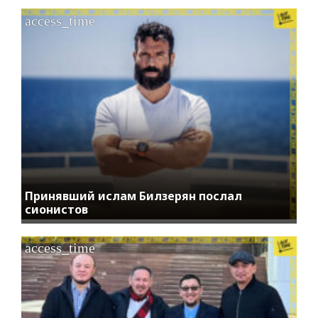
access_time
Принявший ислам Билзерян послал
сионистов
access_time