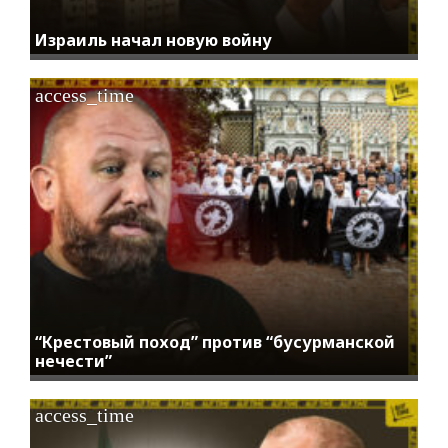
Израиль начал новую войну
access_time
“Крестовый поход” против “бусурманской
нечести”
access_time