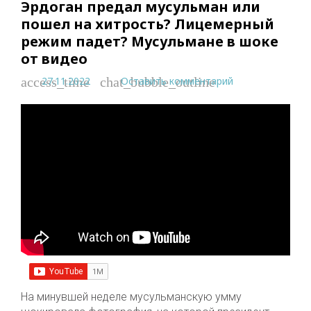
Эрдоган предал мусульман или
пошел на хитрость? Лицемерный
режим падет? Мусульмане в шоке
от видео
27.11.2022
Оставить комментарий
access_time
chat_bubble_outline
На минувшей неделе мусульманскую умму