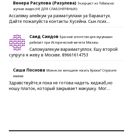
Венера Расулова (Разулева)
Экзорцист из Тобольска:
жуткие видео (НЕ ДЛЯ СЛАБОНЕРВНЫХ!)
Ассаляму алейкум уа рахматуллахи уа баракатух.
Дайте пожалуйста контакты Хусейна. Сын псих…
Саид Саидов
Брачное агентство для мусульман
работает при Исторической мечети Москвы
Саломуалекум варахматуллох. Ешу второй
супруга я жеву в Москве. 89661614753
Саша Поснова
Можно ли женщине носить брюки? Спросите
имама
Здравствуйте,я пока не готова надеть хиджаб,но
ношу платок, который закрывает макушку. Мог…