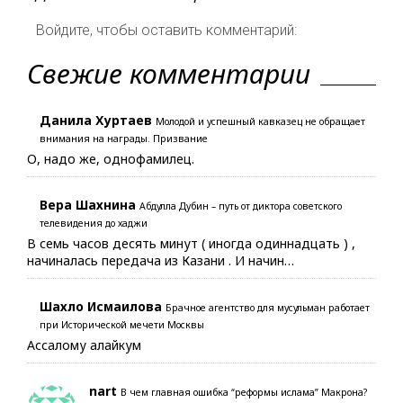
Войдите, чтобы оставить комментарий:
Свежие комментарии
Данила Хуртаев
Молодой и успешный кавказец не обращает
внимания на награды. Призвание
О, надо же, однофамилец.
Вера Шахнина
Абдулла Дубин – путь от диктора советского
телевидения до хаджи
В семь часов десять минут ( иногда одиннадцать ) ,
начиналась передача из Казани . И начин…
Шахло Исмаилова
Брачное агентство для мусульман работает
при Исторической мечети Москвы
Ассалому алайкум
nart
В чем главная ошибка “реформы ислама” Макрона?