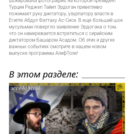
шокировала фотография, на которой президент
Турции Реджеп Тайип Эрдоган приветливо
пожимает руку диктатору, узурпатору власти в
Египте Абдул Фаттаху Ас-Сиси. В еще больший шок
мусульман повергло заявление Эрдогана о том,
что он намеревается встретиться с сирийским
диктатором Башаром Асадом. Об этих и других
важных событиях смотрите в нашем новом
выпуске программы АлифТолк!
В этом разделе:
access_time
17.11.2023