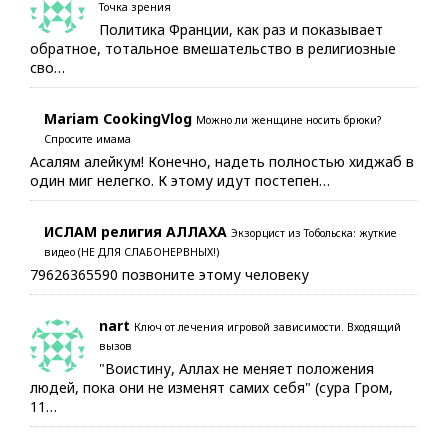
Точка зрения
Политика Франции, как раз и показывает
обратное, тотальное вмешательство в религиозные
сво…
Mariam CookingVlog
Можно ли женщине носить брюки?
Спросите имама
Асалям алейкум! Конечно, надеть полностью хиджаб в
один миг нелегко. К этому идут постепен…
ИСЛАМ религия АЛЛАХА
Экзорцист из Тобольска: жуткие
видео (НЕ ДЛЯ СЛАБОНЕРВНЫХ!)
79626365590 позвоните этому человеку
nart
Ключ от лечения игровой зависимости. Входящий
вызов
"Воистину, Аллах не меняет положения
людей, пока они не изменят самих себя" (сура Гром,
11…