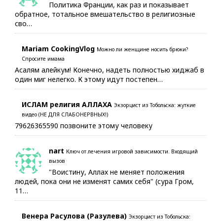
Политика Франции, как раз и показывает
обратное, тотальное вмешательство в религиозные
сво…
Mariam CookingVlog
Можно ли женщине носить брюки?
Спросите имама
Асалям алейкум! Конечно, надеть полностью хиджаб в
один миг нелегко. К этому идут постепен…
ИСЛАМ религия АЛЛАХА
Экзорцист из Тобольска: жуткие
видео (НЕ ДЛЯ СЛАБОНЕРВНЫХ!)
79626365590 позвоните этому человеку
nart
Ключ от лечения игровой зависимости. Входящий
вызов
"Воистину, Аллах не меняет положения
людей, пока они не изменят самих себя" (сура Гром,
11…
Венера Расулова (Разулева)
Экзорцист из Тобольска: