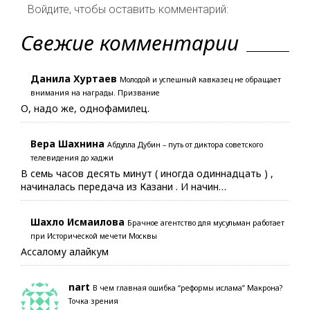
Войдите, чтобы оставить комментарий:
Свежие комментарии
Данила Хуртаев
Молодой и успешный кавказец не обращает
внимания на награды. Призвание
О, надо же, однофамилец.
Вера Шахнина
Абдулла Дубин – путь от диктора советского
телевидения до хаджи
В семь часов десять минут ( иногда одиннадцать ) ,
начиналась передача из Казани . И начин…
Шахло Исмаилова
Брачное агентство для мусульман работает
при Исторической мечети Москвы
Ассалому алайкум
nart
В чем главная ошибка “реформы ислама” Макрона?
Точка зрения