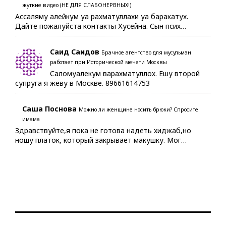
жуткие видео (НЕ ДЛЯ СЛАБОНЕРВНЫХ!)
Ассаляму алейкум уа рахматуллахи уа баракатух.
Дайте пожалуйста контакты Хусейна. Сын псих…
Саид Саидов
Брачное агентство для мусульман
работает при Исторической мечети Москвы
Саломуалекум варахматуллох. Ешу второй
супруга я жеву в Москве. 89661614753
Саша Поснова
Можно ли женщине носить брюки? Спросите
имама
Здравствуйте,я пока не готова надеть хиджаб,но
ношу платок, который закрывает макушку. Мог…