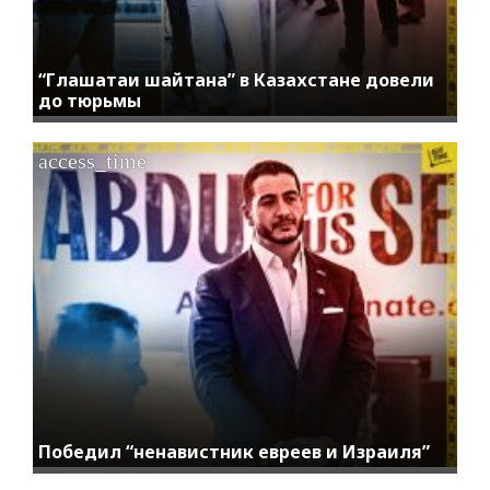
“Глашатаи шайтана” в Казахстане довели
до тюрьмы
access_time
Победил “ненавистник евреев и Израиля”