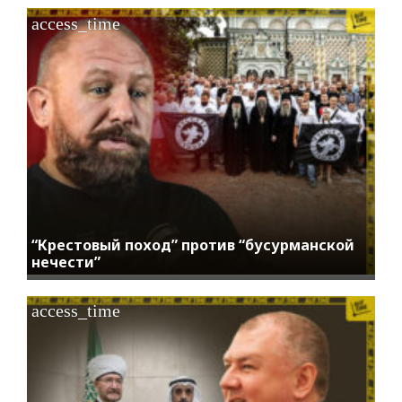
access_time
“Крестовый поход” против “бусурманской
нечести”
access_time