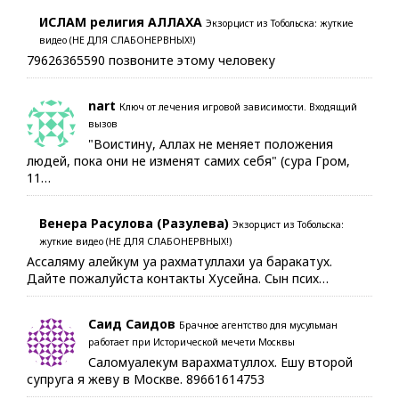
ИСЛАМ религия АЛЛАХА
Экзорцист из Тобольска: жуткие
видео (НЕ ДЛЯ СЛАБОНЕРВНЫХ!)
79626365590 позвоните этому человеку
nart
Ключ от лечения игровой зависимости. Входящий
вызов
"Воистину, Аллах не меняет положения
людей, пока они не изменят самих себя" (сура Гром,
11…
Венера Расулова (Разулева)
Экзорцист из Тобольска:
жуткие видео (НЕ ДЛЯ СЛАБОНЕРВНЫХ!)
Ассаляму алейкум уа рахматуллахи уа баракатух.
Дайте пожалуйста контакты Хусейна. Сын псих…
Саид Саидов
Брачное агентство для мусульман
работает при Исторической мечети Москвы
Саломуалекум варахматуллох. Ешу второй
супруга я жеву в Москве. 89661614753