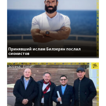
Принявший ислам Билзерян послал
сионистов
access_time