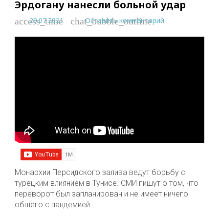
Эрдогану нанесли больной удар
29.07.2021
Оставить комментарий
access_time
chat_bubble_outline
Монархии Персидского залива ведут борьбу с
турецким влиянием в Тунисе. СМИ пишут о том, что
переворот был запланирован и не имеет ничего
общего с пандемией.