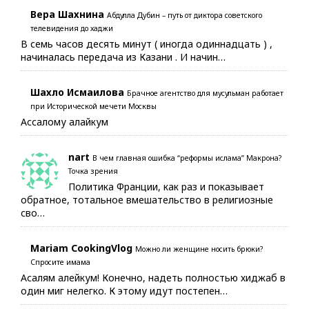
Вера Шахнина
Абдулла Дубин – путь от диктора советского
телевидения до хаджи
В семь часов десять минут ( иногда одиннадцать ) ,
начиналась передача из Казани . И начин…
Шахло Исмаилова
Брачное агентство для мусульман работает
при Исторической мечети Москвы
Ассалому алайкум
nart
В чем главная ошибка “реформы ислама” Макрона?
Точка зрения
Политика Франции, как раз и показывает
обратное, тотальное вмешательство в религиозные
сво…
Mariam CookingVlog
Можно ли женщине носить брюки?
Спросите имама
Асалям алейкум! Конечно, надеть полностью хиджаб в
один миг нелегко. К этому идут постепен…