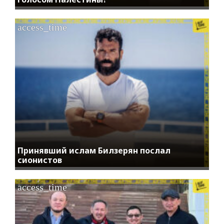
access_time
Принявший ислам Билзерян послал
сионистов
access_time