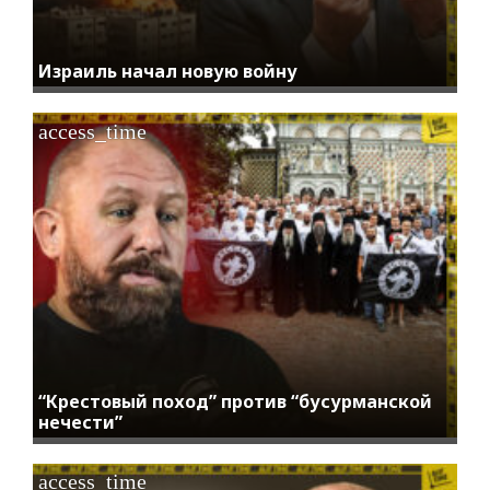
Израиль начал новую войну
access_time
“Крестовый поход” против “бусурманской
нечести”
access_time