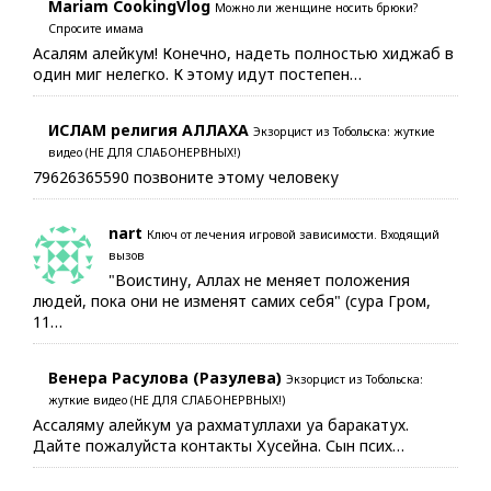
Mariam CookingVlog
Можно ли женщине носить брюки?
Спросите имама
Асалям алейкум! Конечно, надеть полностью хиджаб в
один миг нелегко. К этому идут постепен…
ИСЛАМ религия АЛЛАХА
Экзорцист из Тобольска: жуткие
видео (НЕ ДЛЯ СЛАБОНЕРВНЫХ!)
79626365590 позвоните этому человеку
nart
Ключ от лечения игровой зависимости. Входящий
вызов
"Воистину, Аллах не меняет положения
людей, пока они не изменят самих себя" (сура Гром,
11…
Венера Расулова (Разулева)
Экзорцист из Тобольска:
жуткие видео (НЕ ДЛЯ СЛАБОНЕРВНЫХ!)
Ассаляму алейкум уа рахматуллахи уа баракатух.
Дайте пожалуйста контакты Хусейна. Сын псих…