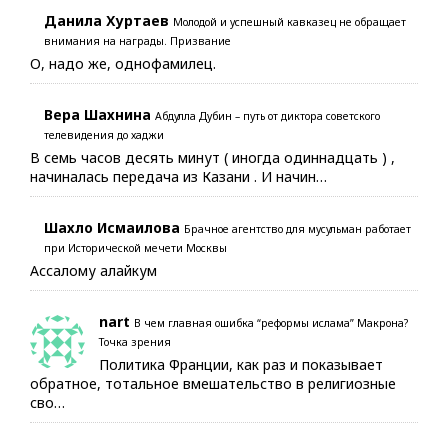
Данила Хуртаев
Молодой и успешный кавказец не обращает
внимания на награды. Призвание
О, надо же, однофамилец.
Вера Шахнина
Абдулла Дубин – путь от диктора советского
телевидения до хаджи
В семь часов десять минут ( иногда одиннадцать ) ,
начиналась передача из Казани . И начин…
Шахло Исмаилова
Брачное агентство для мусульман работает
при Исторической мечети Москвы
Ассалому алайкум
nart
В чем главная ошибка “реформы ислама” Макрона?
Точка зрения
Политика Франции, как раз и показывает
обратное, тотальное вмешательство в религиозные
сво…