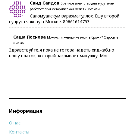
Саид Саидов
Брачное агентство для мусульман
работает при Исторической мечети Москвы
Саломуалекум варахматуллох. Ешу второй
супруга я жеву в Москве. 89661614753
Саша Поснова
Можно ли женщине носить брюки? Спросите
имама
Здравствуйте,я пока не готова надеть хиджаб,но
ношу платок, который закрывает макушку. Мог…
Информация
О нас
Контакты