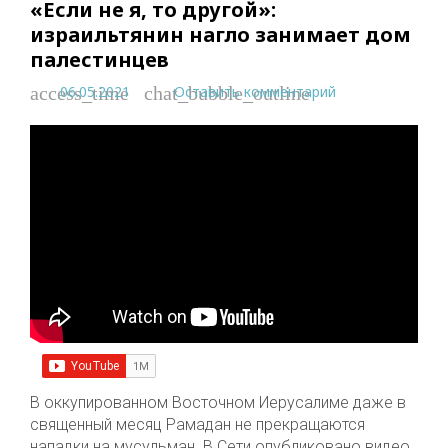
«Если не я, то другой»:
израильтянин нагло занимает дом
палестинцев
06.05.2021
Оставить комментарий
access_time
chat_bubble_outline
В оккупированном Восточном Иерусалиме даже в
священный месяц Рамадан не прекращаются
нападки на мусульман. В Сети опубликовано видео,