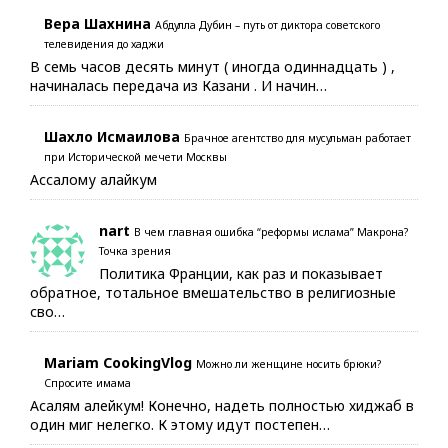
Вера Шахнина
Абдулла Дубин – путь от диктора советского
телевидения до хаджи
В семь часов десять минут ( иногда одиннадцать ) ,
начиналась передача из Казани . И начин…
Шахло Исмаилова
Брачное агентство для мусульман работает
при Исторической мечети Москвы
Ассалому алайкум
nart
В чем главная ошибка “реформы ислама” Макрона?
Точка зрения
Политика Франции, как раз и показывает
обратное, тотальное вмешательство в религиозные
сво…
Mariam CookingVlog
Можно ли женщине носить брюки?
Спросите имама
Асалям алейкум! Конечно, надеть полностью хиджаб в
один миг нелегко. К этому идут постепен…