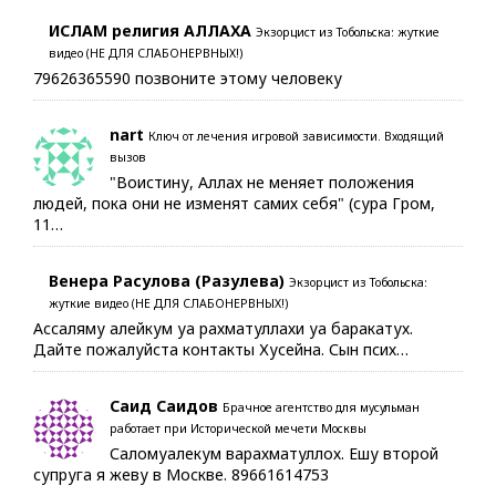
ИСЛАМ религия АЛЛАХА
Экзорцист из Тобольска: жуткие
видео (НЕ ДЛЯ СЛАБОНЕРВНЫХ!)
79626365590 позвоните этому человеку
nart
Ключ от лечения игровой зависимости. Входящий
вызов
"Воистину, Аллах не меняет положения
людей, пока они не изменят самих себя" (сура Гром,
11…
Венера Расулова (Разулева)
Экзорцист из Тобольска:
жуткие видео (НЕ ДЛЯ СЛАБОНЕРВНЫХ!)
Ассаляму алейкум уа рахматуллахи уа баракатух.
Дайте пожалуйста контакты Хусейна. Сын псих…
Саид Саидов
Брачное агентство для мусульман
работает при Исторической мечети Москвы
Саломуалекум варахматуллох. Ешу второй
супруга я жеву в Москве. 89661614753