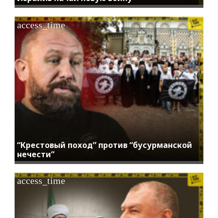
access_time
“Крестовый поход” против “бусурманской
нечести”
access_time