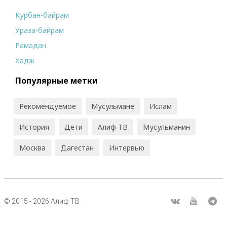
Курбан-байрам
Ураза-байрам
Рамадан
Хадж
Популярные метки
Рекомендуемое
Мусульмане
Ислам
История
Дети
Алиф ТВ
Мусульманин
Москва
Дагестан
Интервью
© 2015 - 2026 Алиф ТВ
R
ВКонтакте
Youtube
Tel