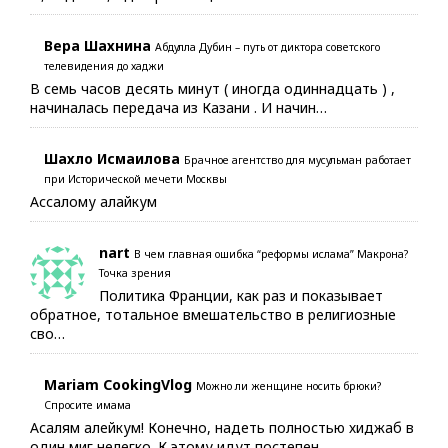
Вера Шахнина
Абдулла Дубин – путь от диктора советского
телевидения до хаджи
В семь часов десять минут ( иногда одиннадцать ) ,
начиналась передача из Казани . И начин…
Шахло Исмаилова
Брачное агентство для мусульман работает
при Исторической мечети Москвы
Ассалому алайкум
nart
В чем главная ошибка “реформы ислама” Макрона?
Точка зрения
Политика Франции, как раз и показывает
обратное, тотальное вмешательство в религиозные
сво…
Mariam CookingVlog
Можно ли женщине носить брюки?
Спросите имама
Асалям алейкум! Конечно, надеть полностью хиджаб в
один миг нелегко. К этому идут постепен…