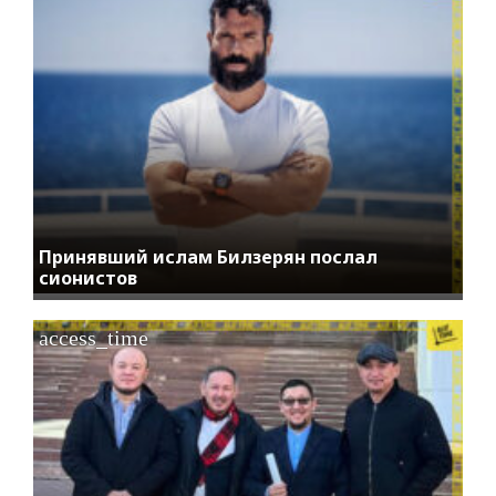
Принявший ислам Билзерян послал
сионистов
access_time