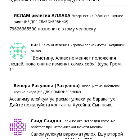
ИСЛАМ религия АЛЛАХА
Экзорцист из Тобольска: жуткие
видео (НЕ ДЛЯ СЛАБОНЕРВНЫХ!)
79626365590 позвоните этому человеку
nart
Ключ от лечения игровой зависимости. Входящий
вызов
"Воистину, Аллах не меняет положения
людей, пока они не изменят самих себя" (сура Гром,
11…
Венера Расулова (Разулева)
Экзорцист из Тобольска:
жуткие видео (НЕ ДЛЯ СЛАБОНЕРВНЫХ!)
Ассаляму алейкум уа рахматуллахи уа баракатух.
Дайте пожалуйста контакты Хусейна. Сын псих…
Саид Саидов
Брачное агентство для мусульман
работает при Исторической мечети Москвы
Саломуалекум варахматуллох. Ешу второй