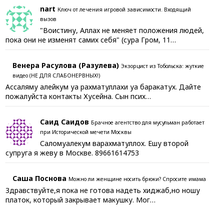
nart
Ключ от лечения игровой зависимости. Входящий
вызов
"Воистину, Аллах не меняет положения людей,
пока они не изменят самих себя" (сура Гром, 11…
Венера Расулова (Разулева)
Экзорцист из Тобольска: жуткие
видео (НЕ ДЛЯ СЛАБОНЕРВНЫХ!)
Ассаляму алейкум уа рахматуллахи уа баракатух. Дайте
пожалуйста контакты Хусейна. Сын псих…
Саид Саидов
Брачное агентство для мусульман работает
при Исторической мечети Москвы
Саломуалекум варахматуллох. Ешу второй
супруга я жеву в Москве. 89661614753
Саша Поснова
Можно ли женщине носить брюки? Спросите имама
Здравствуйте,я пока не готова надеть хиджаб,но ношу
платок, который закрывает макушку. Мог…