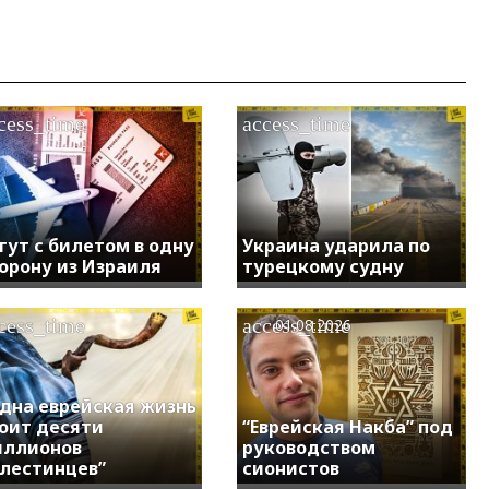
cess_time
access_time
гут с билетом в одну
Украина ударила по
орону из Израиля
турецкому судну
cess_time
access_time
01.08.2026
дна еврейская жизнь
оит десяти
“Еврейская Накба” под
иллионов
руководством
лестинцев”
сионистов