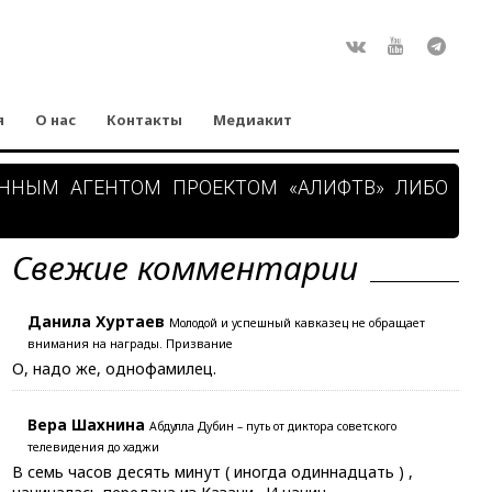
Rss
ВКонтакте
Youtube
Teleg
я
О нас
Контакты
Медиакит
АННЫМ АГЕНТОМ ПРОЕКТОМ «АЛИФТВ» ЛИБО
Свежие комментарии
Данила Хуртаев
Молодой и успешный кавказец не обращает
внимания на награды. Призвание
О, надо же, однофамилец.
Вера Шахнина
Абдулла Дубин – путь от диктора советского
телевидения до хаджи
В семь часов десять минут ( иногда одиннадцать ) ,