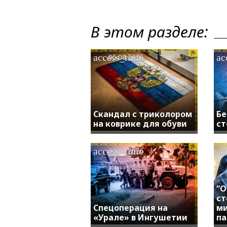
В этом разделе:
access_time
ac
05.08.2026
Скандал с триколором
Бе
на коврике для обуви
ст
access_time
ac
03.08.2026
“О
ст
Спецоперация на
м
«Урале» в Ингушетии
па