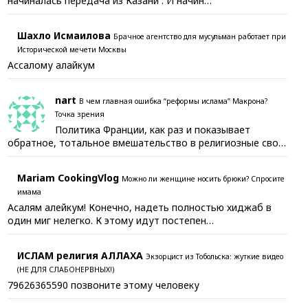
начиналась передача из Казани . И начин…
Шахло Исмаилова
Брачное агентство для мусульман работает при
Исторической мечети Москвы
Ассалому алайкум
nart
В чем главная ошибка “реформы ислама” Макрона?
Точка зрения
Политика Франции, как раз и показывает
обратное, тотальное вмешательство в религиозные сво…
Mariam CookingVlog
Можно ли женщине носить брюки? Спросите
имама
Асалям алейкум! Конечно, надеть полностью хиджаб в
один миг нелегко. К этому идут постепен…
ИСЛАМ религия АЛЛАХА
Экзорцист из Тобольска: жуткие видео
(НЕ ДЛЯ СЛАБОНЕРВНЫХ!)
79626365590 позвоните этому человеку