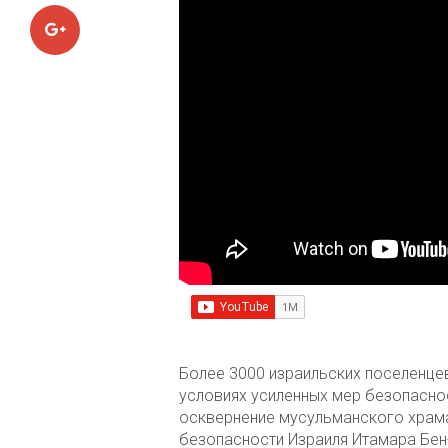
Google+
Более 3000 израильских поселенцев
условиях усиленных мер безопаснос
осквернение мусульманского храм
безопасности Израиля Итамара Бен