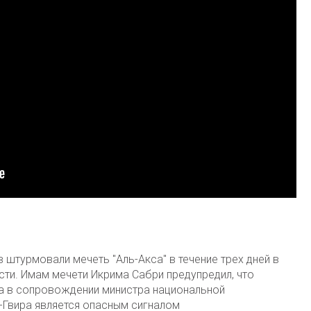
 штурмовали мечеть "Аль-Акса" в течение трех дней в
ти. Имам мечети Икрима Сабри предупредил, что
а в сопровождении министра национальной
-Гвира является опасным сигналом