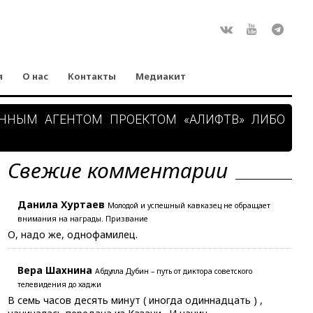
Rss
ВКонтакте
Youtube
Teleg
я
О нас
Контакты
Медиакит
АННЫМ АГЕНТОМ ПРОЕКТОМ «АЛИФТВ» ЛИБО
Свежие комментарии
Данила Хуртаев
Молодой и успешный кавказец не обращает
внимания на награды. Призвание
О, надо же, однофамилец.
Вера Шахнина
Абдулла Дубин – путь от диктора советского
телевидения до хаджи
В семь часов десять минут ( иногда одиннадцать ) ,