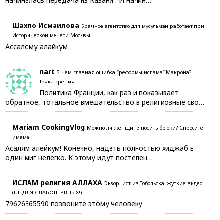
начиналась передача из Казани . И начин…
Шахло Исмаилова
Брачное агентство для мусульман работает при
Исторической мечети Москвы
Ассалому алайкум
nart
В чем главная ошибка “реформы ислама” Макрона?
Точка зрения
Политика Франции, как раз и показывает
обратное, тотальное вмешательство в религиозные сво…
Mariam CookingVlog
Можно ли женщине носить брюки? Спросите
имама
Асалям алейкум! Конечно, надеть полностью хиджаб в
один миг нелегко. К этому идут постепен…
ИСЛАМ религия АЛЛАХА
Экзорцист из Тобольска: жуткие видео
(НЕ ДЛЯ СЛАБОНЕРВНЫХ!)
79626365590 позвоните этому человеку