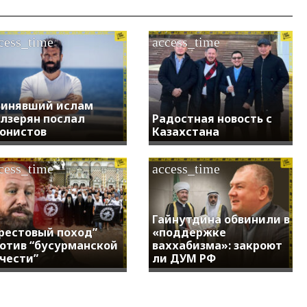
cess_time
access_time
инявший ислам
лзерян послал
Радостная новость с
онистов
Казахстана
cess_time
access_time
Гайнутдина обвинили в
рестовый поход”
«поддержке
отив “бусурманской
ваххабизма»: закроют
чести”
ли ДУМ РФ