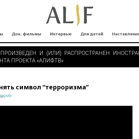
мы
Док. фильмы
Интервью
Для детей
Наставлени
 ПРОИЗВЕДЕН И (ИЛИ) РАСПРОСТРАНЕН ИНОСТР
НТА ПРОЕКТА «АЛИФТВ»
нять символ “терроризма”
тарий
ne