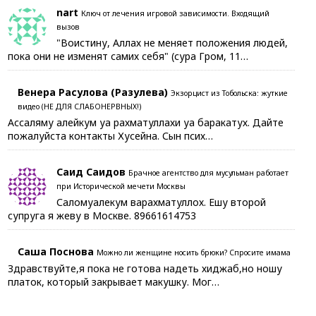
nart
Ключ от лечения игровой зависимости. Входящий
вызов
"Воистину, Аллах не меняет положения людей,
пока они не изменят самих себя" (сура Гром, 11…
Венера Расулова (Разулева)
Экзорцист из Тобольска: жуткие
видео (НЕ ДЛЯ СЛАБОНЕРВНЫХ!)
Ассаляму алейкум уа рахматуллахи уа баракатух. Дайте
пожалуйста контакты Хусейна. Сын псих…
Саид Саидов
Брачное агентство для мусульман работает
при Исторической мечети Москвы
Саломуалекум варахматуллох. Ешу второй
супруга я жеву в Москве. 89661614753
Саша Поснова
Можно ли женщине носить брюки? Спросите имама
Здравствуйте,я пока не готова надеть хиджаб,но ношу
платок, который закрывает макушку. Мог…