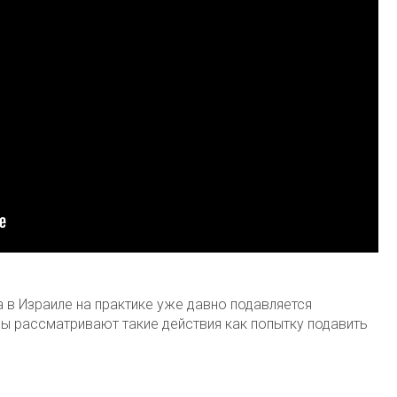
 в Израиле на практике уже давно подавляется
цы рассматривают такие действия как попытку подавить