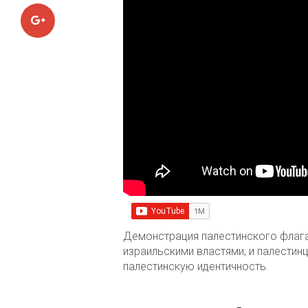
Google+
Демонстрация палестинского флага
израильскими властями, и палестин
палестинскую идентичность.