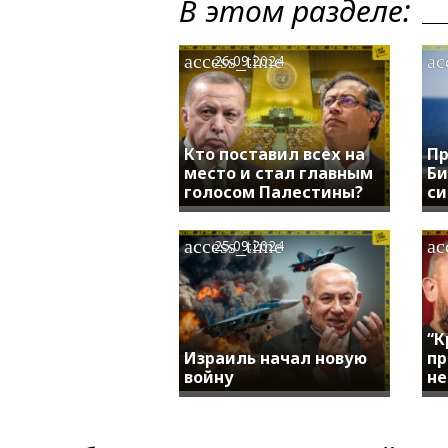
В этом разделе:
access_time
ac
26.09.2024
Кто поставил всех на
Пр
место и стал главным
Би
голосом Палестины?
си
access_time
ac
25.09.2024
“К
Израиль начал новую
пр
войну
не