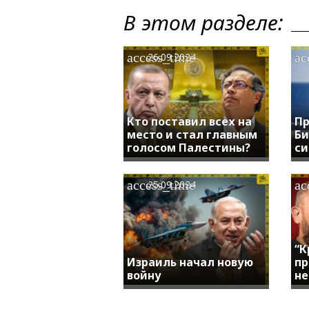
В этом разделе:
access_time
ac
26.09.2024
Кто поставил всех на
Пр
место и стал главным
Би
голосом Палестины?
си
access_time
ac
25.09.2024
“К
Израиль начал новую
пр
войну
не