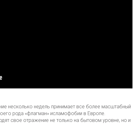
ние несколько недель принимает все более масштабный
воего рода «флагман» исламофобии в Европе.
дят свое отражение не только на бытовом уровне, но и