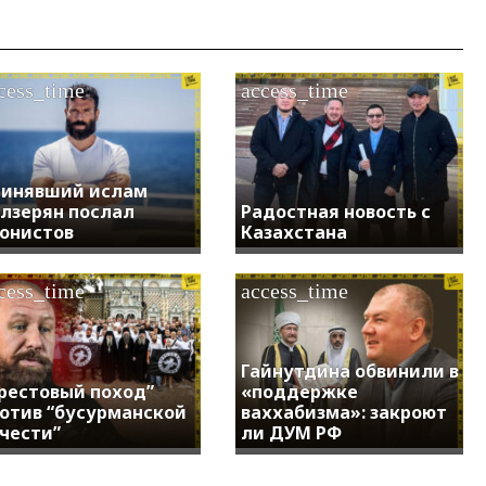
cess_time
access_time
инявший ислам
лзерян послал
Радостная новость с
онистов
Казахстана
cess_time
access_time
Гайнутдина обвинили в
рестовый поход”
«поддержке
отив “бусурманской
ваххабизма»: закроют
чести”
ли ДУМ РФ