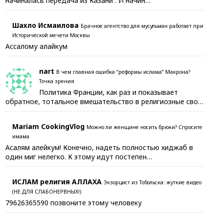
начиналась передача из Казани . И начин…
Шахло Исмаилова
Брачное агентство для мусульман работает при
Исторической мечети Москвы
Ассалому алайкум
nart
В чем главная ошибка “реформы ислама” Макрона?
Точка зрения
Политика Франции, как раз и показывает
обратное, тотальное вмешательство в религиозные сво…
Mariam CookingVlog
Можно ли женщине носить брюки? Спросите
имама
Асалям алейкум! Конечно, надеть полностью хиджаб в
один миг нелегко. К этому идут постепен…
ИСЛАМ религия АЛЛАХА
Экзорцист из Тобольска: жуткие видео
(НЕ ДЛЯ СЛАБОНЕРВНЫХ!)
79626365590 позвоните этому человеку