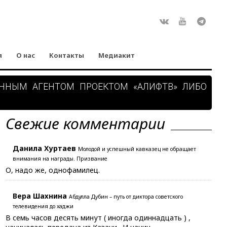
Rss
ВКонтакте
Youtube
Teleg
я
О нас
Контакты
Медиакит
АННЫМ АГЕНТОМ ПРОЕКТОМ «АЛИФТВ» ЛИБО
Свежие комментарии
Данила Хуртаев
Молодой и успешный кавказец не обращает
внимания на награды. Призвание
О, надо же, однофамилец.
Вера Шахнина
Абдулла Дубин – путь от диктора советского
телевидения до хаджи
В семь часов десять минут ( иногда одиннадцать ) ,