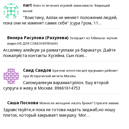
nart
Ключ от лечения игровой зависимости. Входящий
вызов
"Воистину, Аллах не меняет положения людей,
пока они не изменят самих себя" (сура Гром, 11…
Венера Расулова (Разулева)
Экзорцист из Тобольска: жуткие
видео (НЕ ДЛЯ СЛАБОНЕРВНЫХ!)
Ассаляму алейкум уа рахматуллахи уа баракатух. Дайте
пожалуйста контакты Хусейна. Сын псих…
Саид Саидов
Брачное агентство для мусульман работает
при Исторической мечети Москвы
Саломуалекум варахматуллох. Ешу второй
супруга я жеву в Москве. 89661614753
Саша Поснова
Можно ли женщине носить брюки? Спросите имама
Здравствуйте,я пока не готова надеть хиджаб,но ношу
платок, который закрывает макушку. Мог…