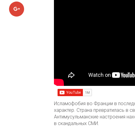
Google+
Исламофобия во Франции в послед
характер. Страна превратилась в с
Антимусульманские настроения нахо
в скандальных СМИ.