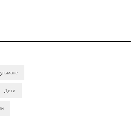
ульмане
Дети
ин