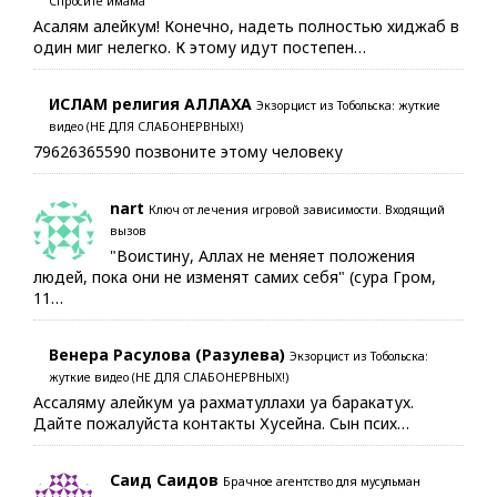
Спросите имама
Асалям алейкум! Конечно, надеть полностью хиджаб в
один миг нелегко. К этому идут постепен…
ИСЛАМ религия АЛЛАХА
Экзорцист из Тобольска: жуткие
видео (НЕ ДЛЯ СЛАБОНЕРВНЫХ!)
79626365590 позвоните этому человеку
nart
Ключ от лечения игровой зависимости. Входящий
вызов
"Воистину, Аллах не меняет положения
людей, пока они не изменят самих себя" (сура Гром,
11…
Венера Расулова (Разулева)
Экзорцист из Тобольска:
жуткие видео (НЕ ДЛЯ СЛАБОНЕРВНЫХ!)
Ассаляму алейкум уа рахматуллахи уа баракатух.
Дайте пожалуйста контакты Хусейна. Сын псих…
Саид Саидов
Брачное агентство для мусульман