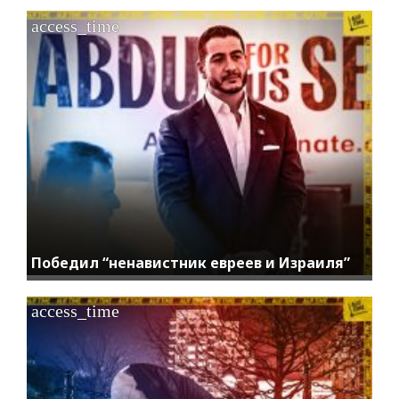
access_time
Победил “ненавистник евреев и Израиля”
access_time