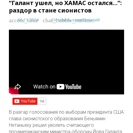
“Галант ушел, но ХАМАС остался…”:
раздор в стане сионистов
06.11.2024
Оставить комментарий
access_time
chat_bubble_outline
В разгар голосования по выборам президента США
глава сионистского образования Беньямин
Нетаньяху решил уволить считающего
проамериканским министра обороны Йова Галанта.