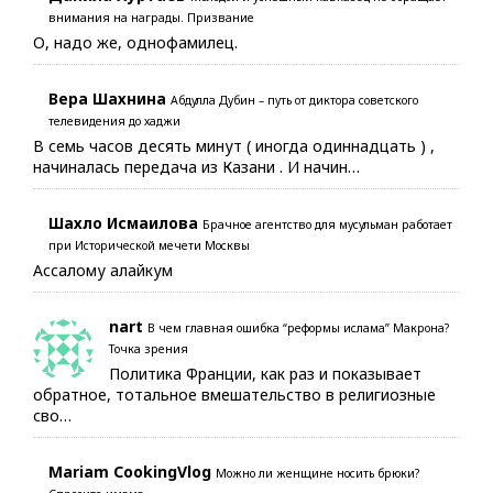
внимания на награды. Призвание
О, надо же, однофамилец.
Вера Шахнина
Абдулла Дубин – путь от диктора советского
телевидения до хаджи
В семь часов десять минут ( иногда одиннадцать ) ,
начиналась передача из Казани . И начин…
Шахло Исмаилова
Брачное агентство для мусульман работает
при Исторической мечети Москвы
Ассалому алайкум
nart
В чем главная ошибка “реформы ислама” Макрона?
Точка зрения
Политика Франции, как раз и показывает
обратное, тотальное вмешательство в религиозные
сво…
Mariam CookingVlog
Можно ли женщине носить брюки?