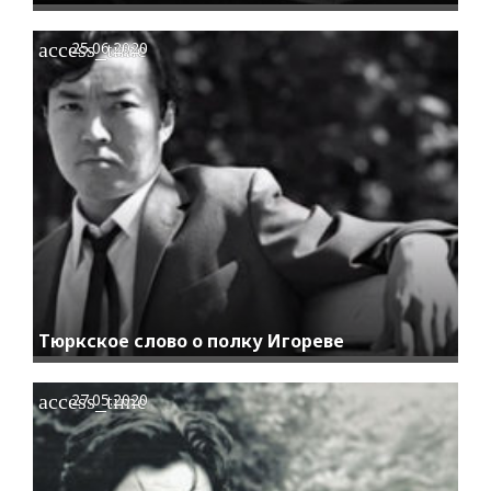
access_time
25.06.2020
Тюркское слово о полку Игореве
access_time
27.05.2020