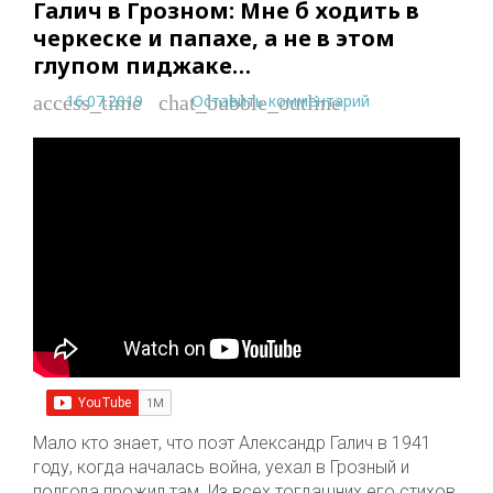
Галич в Грозном: Мне б ходить в
черкеске и папахе, а не в этом
глупом пиджаке…
16.07.2019
Оставить комментарий
access_time
chat_bubble_outline
Мало кто знает, что поэт Александр Галич в 1941
году, когда началась война, уехал в Грозный и
полгода прожил там. Из всех тогдашних его стихов