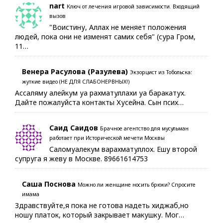
nart
Ключ от лечения игровой зависимости. Входящий
вызов
"Воистину, Аллах не меняет положения
людей, пока они не изменят самих себя" (сура Гром,
11…
Венера Расулова (Разулева)
Экзорцист из Тобольска:
жуткие видео (НЕ ДЛЯ СЛАБОНЕРВНЫХ!)
Ассаляму алейкум уа рахматуллахи уа баракатух.
Дайте пожалуйста контакты Хусейна. Сын псих…
Саид Саидов
Брачное агентство для мусульман
работает при Исторической мечети Москвы
Саломуалекум варахматуллох. Ешу второй
супруга я жеву в Москве. 89661614753
Саша Поснова
Можно ли женщине носить брюки? Спросите
имама
Здравствуйте,я пока не готова надеть хиджаб,но
ношу платок, который закрывает макушку. Мог…