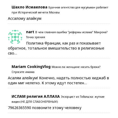
Шахло Исмаилова
Брачное агентство для мусульман работает
при Исторической мечети Москвы
Ассалому алайкум
nart
В чем главная ошибка “реформы ислама” Макрона?
Точка зрения
Политика Франции, как раз и показывает
обратное, тотальное вмешательство в религиозные
сво…
Mariam CookingVlog
Можно ли женщине носить брюки?
Спросите имама
Асалям алейкум! Конечно, надеть полностью хиджаб в
один миг нелегко. К этому идут постепен…
ИСЛАМ религия АЛЛАХА
Экзорцист из Тобольска: жуткие
видео (НЕ ДЛЯ СЛАБОНЕРВНЫХ!)
79626365590 позвоните этому человеку