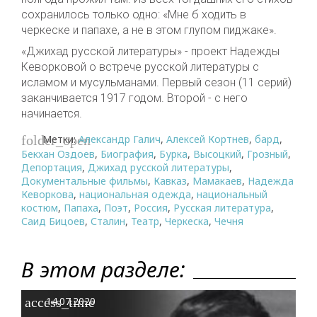
сохранилось только одно: «Мне б ходить в
черкеске и папахе, а не в этом глупом пиджаке».
«Джихад русской литературы» - проект Надежды
Кеворковой о встрече русской литературы с
исламом и мусульманами. Первый сезон (11 серий)
заканчивается 1917 годом. Второй - с него
начинается.
Метки:
Александр Галич
,
Алексей Кортнев
,
бард
,
folder_open
Бекхан Оздоев
,
Биография
,
Бурка
,
Высоцкий
,
Грозный
,
Депортация
,
Джихад русской литературы
,
Документальные фильмы
,
Кавказ
,
Мамакаев
,
Надежда
Кеворкова
,
национальная одежда
,
национальный
костюм
,
Папаха
,
Поэт
,
Россия
,
Русская литература
,
Саид Бицоев
,
Сталин
,
Театр
,
Черкеска
,
Чечня
В этом разделе:
access_time
14.07.2020