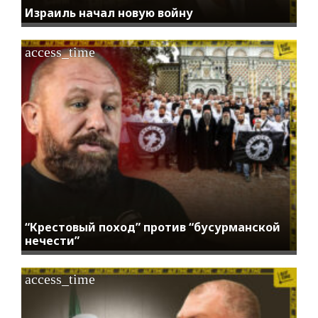
Израиль начал новую войну
access_time
“Крестовый поход” против “бусурманской
нечести”
access_time