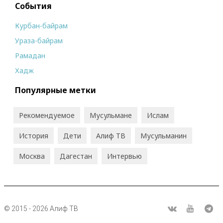
События
Курбан-байрам
Ураза-байрам
Рамадан
Хадж
Популярные метки
Рекомендуемое
Мусульмане
Ислам
История
Дети
Алиф ТВ
Мусульманин
Москва
Дагестан
Интервью
© 2015 - 2026 Алиф ТВ
R
ВКонтакте
Youtube
Tel