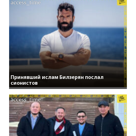
access_time
Принявший ислам Билзерян послал
сионистов
access_time