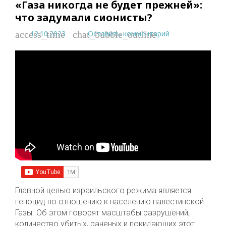
«Газа никогда не будет прежней»:
что задумали сионисты?
12.10.2023
Оставить комментарий
access_time
chat_bubble_outline
Главной целью израильского режима является
геноцид по отношению к населению палестинской
Газы. Об этом говорят масштабы разрушений,
количество убитых, раненых и покидающих этот