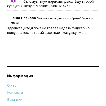
Саломуалекум варахматуллох. Ешу второй
супруга я жеву в Москве. 89661614753
Саша Поснова
Можно ли женщине носить брюки? Спросите
имама
Здравствуйте,я пока не готова надеть хиджаб,но
ношу платок, который закрывает макушку. Мог…
Информация
О нас
Контакты
Вакансии