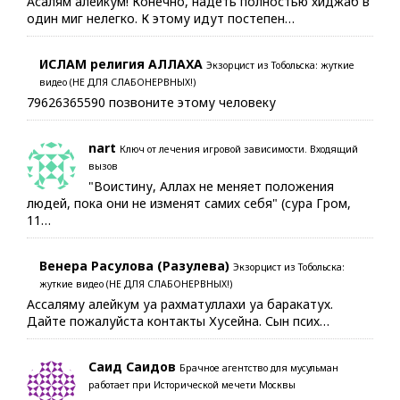
Асалям алейкум! Конечно, надеть полностью хиджаб в
один миг нелегко. К этому идут постепен…
ИСЛАМ религия АЛЛАХА
Экзорцист из Тобольска: жуткие
видео (НЕ ДЛЯ СЛАБОНЕРВНЫХ!)
79626365590 позвоните этому человеку
nart
Ключ от лечения игровой зависимости. Входящий
вызов
"Воистину, Аллах не меняет положения
людей, пока они не изменят самих себя" (сура Гром,
11…
Венера Расулова (Разулева)
Экзорцист из Тобольска:
жуткие видео (НЕ ДЛЯ СЛАБОНЕРВНЫХ!)
Ассаляму алейкум уа рахматуллахи уа баракатух.
Дайте пожалуйста контакты Хусейна. Сын псих…
Саид Саидов
Брачное агентство для мусульман
работает при Исторической мечети Москвы