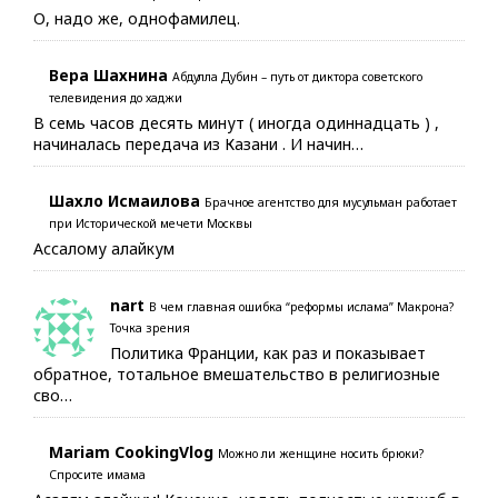
О, надо же, однофамилец.
Вера Шахнина
Абдулла Дубин – путь от диктора советского
телевидения до хаджи
В семь часов десять минут ( иногда одиннадцать ) ,
начиналась передача из Казани . И начин…
Шахло Исмаилова
Брачное агентство для мусульман работает
при Исторической мечети Москвы
Ассалому алайкум
nart
В чем главная ошибка “реформы ислама” Макрона?
Точка зрения
Политика Франции, как раз и показывает
обратное, тотальное вмешательство в религиозные
сво…
Mariam CookingVlog
Можно ли женщине носить брюки?
Спросите имама