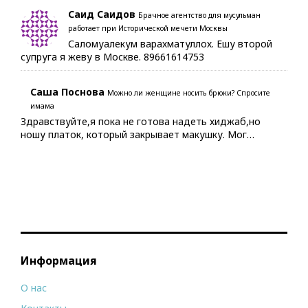
Саид Саидов
Брачное агентство для мусульман
работает при Исторической мечети Москвы
Саломуалекум варахматуллох. Ешу второй
супруга я жеву в Москве. 89661614753
Саша Поснова
Можно ли женщине носить брюки? Спросите
имама
Здравствуйте,я пока не готова надеть хиджаб,но
ношу платок, который закрывает макушку. Мог…
Информация
О нас