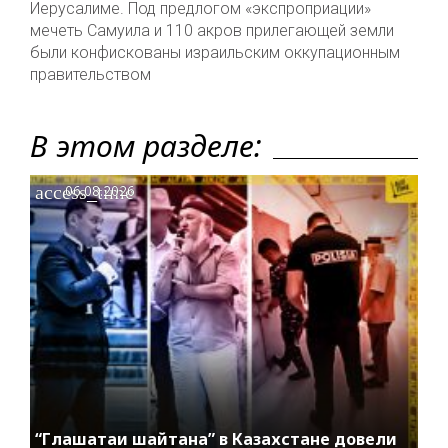
Иерусалиме. Под предлогом «экспроприации»
мечеть Самуила и 110 акров прилегающей земли
были конфискованы израильским оккупационным
правительством
В этом разделе:
access_time
06.08.2026
“Глашатаи шайтана” в Казахстане довели