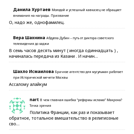
Данила Хуртаев
Молодой и успешный кавказец не обращает
внимания на награды. Призвание
О, надо же, однофамилец.
Вера Шахнина
Абдулла Дубин – путь от диктора советского
телевидения до хаджи
В семь часов десять минут ( иногда одиннадцать ) ,
начиналась передача из Казани . И начин…
Шахло Исмаилова
Брачное агентство для мусульман работает
при Исторической мечети Москвы
Ассалому алайкум
nart
В чем главная ошибка “реформы ислама” Макрона?
Точка зрения
Политика Франции, как раз и показывает
обратное, тотальное вмешательство в религиозные
сво…