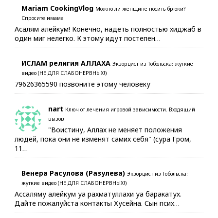
Mariam CookingVlog
Можно ли женщине носить брюки?
Спросите имама
Асалям алейкум! Конечно, надеть полностью хиджаб в
один миг нелегко. К этому идут постепен…
ИСЛАМ религия АЛЛАХА
Экзорцист из Тобольска: жуткие
видео (НЕ ДЛЯ СЛАБОНЕРВНЫХ!)
79626365590 позвоните этому человеку
nart
Ключ от лечения игровой зависимости. Входящий
вызов
"Воистину, Аллах не меняет положения
людей, пока они не изменят самих себя" (сура Гром,
11…
Венера Расулова (Разулева)
Экзорцист из Тобольска:
жуткие видео (НЕ ДЛЯ СЛАБОНЕРВНЫХ!)
Ассаляму алейкум уа рахматуллахи уа баракатух.
Дайте пожалуйста контакты Хусейна. Сын псих…