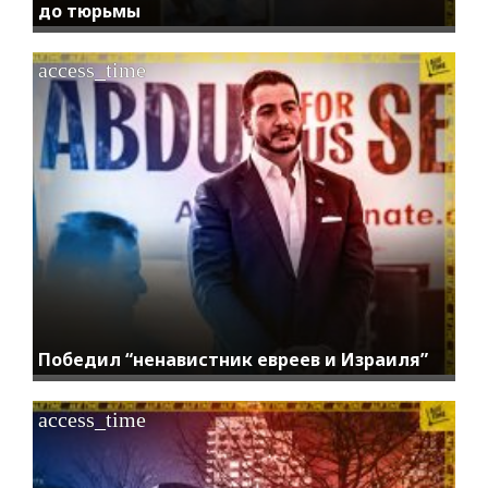
до тюрьмы
access_time
Победил “ненавистник евреев и Израиля”
access_time