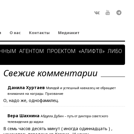
Rss
ВКонтакте
Youtube
Teleg
я
О нас
Контакты
Медиакит
АННЫМ АГЕНТОМ ПРОЕКТОМ «АЛИФТВ» ЛИБО
Свежие комментарии
Данила Хуртаев
Молодой и успешный кавказец не обращает
внимания на награды. Призвание
О, надо же, однофамилец.
Вера Шахнина
Абдулла Дубин – путь от диктора советского
телевидения до хаджи
В семь часов десять минут ( иногда одиннадцать ) ,