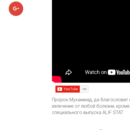
Google+
Пророк Мухаммад, да благословит е
излечение от любой болезни, кроме 
специального выпуска ALIF STAT