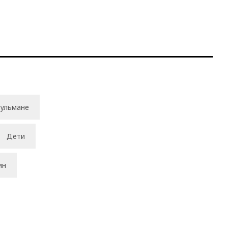
ульмане
Дети
ин