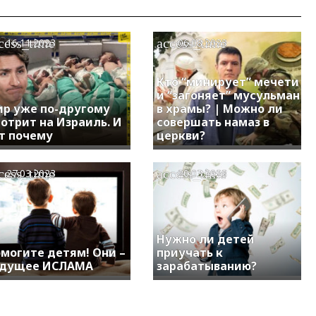
cess_time
access_time
16.11.2023
06.08.2023
Кто “минирует” мечети
и “загоняет” мусульман
р уже по-другому
в храмы? | Можно ли
отрит на Израиль. И
совершать намаз в
т почему
церкви?
cess_time
access_time
27.03.2023
20.03.2023
Нужно ли детей
могите детям! Они –
приучать к
удущее ИСЛАМА
зарабатыванию?