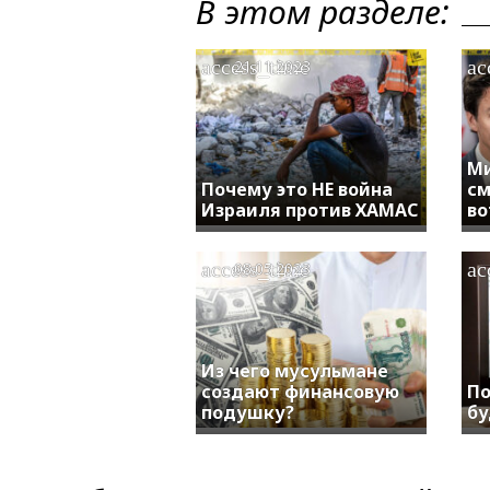
В этом разделе:
access_time
ac
21.11.2023
Ми
Почему это НЕ война
см
Израиля против ХАМАС
во
access_time
ac
08.05.2023
Из чего мусульмане
создают финансовую
По
подушку?
б