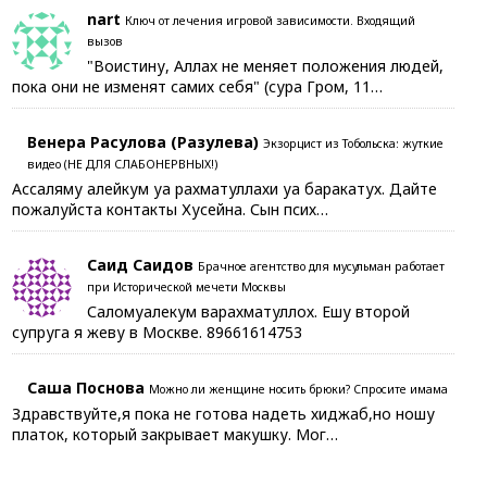
nart
Ключ от лечения игровой зависимости. Входящий
вызов
"Воистину, Аллах не меняет положения людей,
пока они не изменят самих себя" (сура Гром, 11…
Венера Расулова (Разулева)
Экзорцист из Тобольска: жуткие
видео (НЕ ДЛЯ СЛАБОНЕРВНЫХ!)
Ассаляму алейкум уа рахматуллахи уа баракатух. Дайте
пожалуйста контакты Хусейна. Сын псих…
Саид Саидов
Брачное агентство для мусульман работает
при Исторической мечети Москвы
Саломуалекум варахматуллох. Ешу второй
супруга я жеву в Москве. 89661614753
Саша Поснова
Можно ли женщине носить брюки? Спросите имама
Здравствуйте,я пока не готова надеть хиджаб,но ношу
платок, который закрывает макушку. Мог…