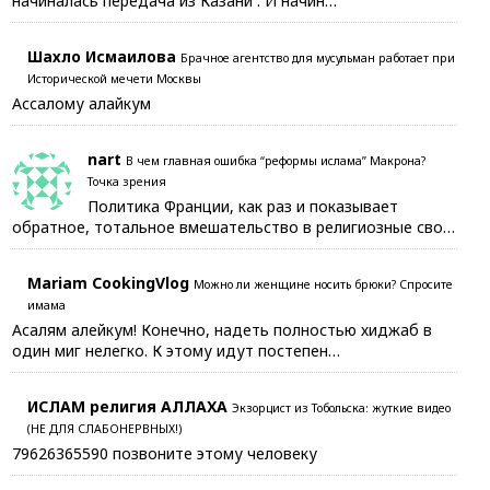
начиналась передача из Казани . И начин…
Шахло Исмаилова
Брачное агентство для мусульман работает при
Исторической мечети Москвы
Ассалому алайкум
nart
В чем главная ошибка “реформы ислама” Макрона?
Точка зрения
Политика Франции, как раз и показывает
обратное, тотальное вмешательство в религиозные сво…
Mariam CookingVlog
Можно ли женщине носить брюки? Спросите
имама
Асалям алейкум! Конечно, надеть полностью хиджаб в
один миг нелегко. К этому идут постепен…
ИСЛАМ религия АЛЛАХА
Экзорцист из Тобольска: жуткие видео
(НЕ ДЛЯ СЛАБОНЕРВНЫХ!)
79626365590 позвоните этому человеку