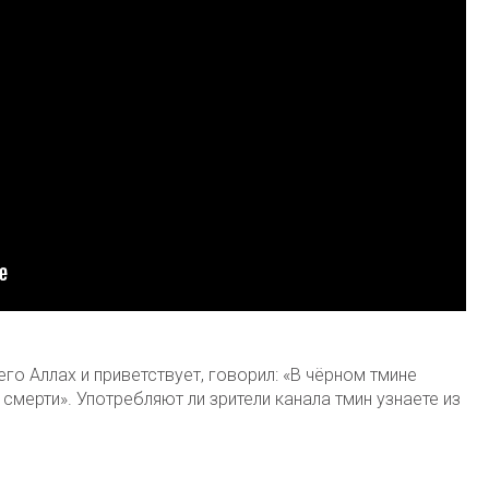
го Аллах и приветствует, говорил: «В чёрном тмине
смерти». Употребляют ли зрители канала тмин узнаете из