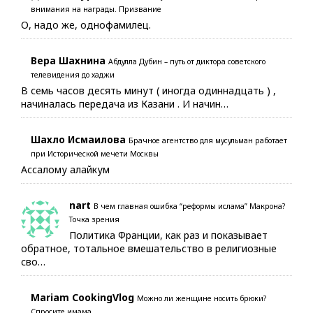
внимания на награды. Призвание
О, надо же, однофамилец.
Вера Шахнина
Абдулла Дубин – путь от диктора советского
телевидения до хаджи
В семь часов десять минут ( иногда одиннадцать ) ,
начиналась передача из Казани . И начин…
Шахло Исмаилова
Брачное агентство для мусульман работает
при Исторической мечети Москвы
Ассалому алайкум
nart
В чем главная ошибка “реформы ислама” Макрона?
Точка зрения
Политика Франции, как раз и показывает
обратное, тотальное вмешательство в религиозные
сво…
Mariam CookingVlog
Можно ли женщине носить брюки?
Спросите имама