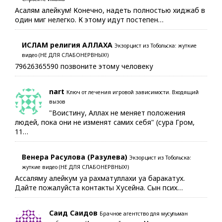
Асалям алейкум! Конечно, надеть полностью хиджаб в
один миг нелегко. К этому идут постепен…
ИСЛАМ религия АЛЛАХА
Экзорцист из Тобольска: жуткие
видео (НЕ ДЛЯ СЛАБОНЕРВНЫХ!)
79626365590 позвоните этому человеку
nart
Ключ от лечения игровой зависимости. Входящий
вызов
"Воистину, Аллах не меняет положения
людей, пока они не изменят самих себя" (сура Гром,
11…
Венера Расулова (Разулева)
Экзорцист из Тобольска:
жуткие видео (НЕ ДЛЯ СЛАБОНЕРВНЫХ!)
Ассаляму алейкум уа рахматуллахи уа баракатух.
Дайте пожалуйста контакты Хусейна. Сын псих…
Саид Саидов
Брачное агентство для мусульман