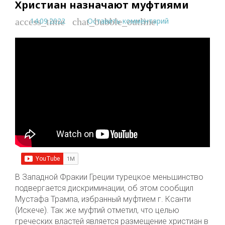
Христиан назначают муфтиями
14.09.2022
Оставить комментарий
access_time
chat_bubble_outline
В Западной Фракии Греции турецкое меньшинство
подвергается дискриминации, об этом сообщил
Мустафа Трампа, избранный муфтием г. Ксанти
(Искече). Так же муфтий отметил, что целью
греческих властей является размещение христиан в