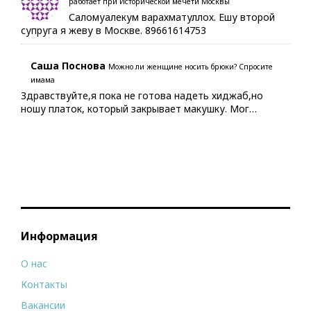
работает при Исторической мечети Москвы
Саломуалекум варахматуллох. Ешу второй
супруга я жеву в Москве. 89661614753
Саша Поснова
Можно ли женщине носить брюки? Спросите
имама
Здравствуйте,я пока не готова надеть хиджаб,но
ношу платок, который закрывает макушку. Мог…
Информация
О нас
Контакты
Вакансии