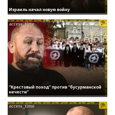
Израиль начал новую войну
access_time
“Крестовый поход” против “бусурманской
нечести”
access_time