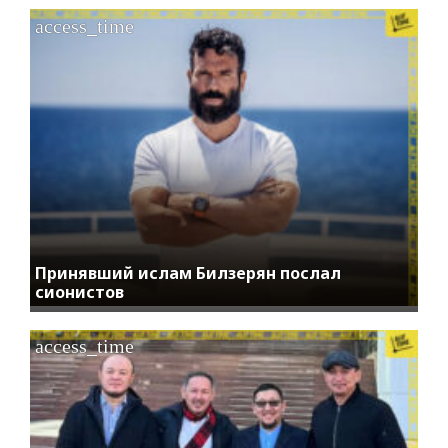
access_time
Принявший ислам Билзерян послал
сионистов
access_time