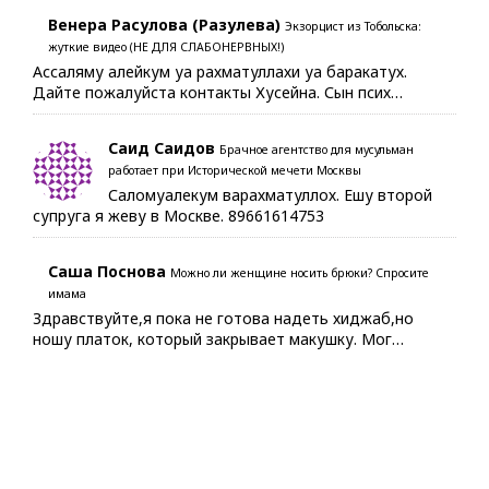
Венера Расулова (Разулева)
Экзорцист из Тобольска:
жуткие видео (НЕ ДЛЯ СЛАБОНЕРВНЫХ!)
Ассаляму алейкум уа рахматуллахи уа баракатух.
Дайте пожалуйста контакты Хусейна. Сын псих…
Саид Саидов
Брачное агентство для мусульман
работает при Исторической мечети Москвы
Саломуалекум варахматуллох. Ешу второй
супруга я жеву в Москве. 89661614753
Саша Поснова
Можно ли женщине носить брюки? Спросите
имама
Здравствуйте,я пока не готова надеть хиджаб,но
ношу платок, который закрывает макушку. Мог…