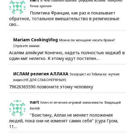
В чем главная ошибка “реформы ислама” Макрона?
Точка зрения
Политика Франции, как раз и показывает
обратное, тотальное вмешательство в религиозные
сво…
Mariam CookingVlog
Можно ли женщине носить брюки?
Спросите имама
Асалям алейкум! Конечно, надеть полностью хиджаб в
один миг нелегко. К этому идут постепен…
ИСЛАМ религия АЛЛАХА
Экзорцист из Тобольска: жуткие
видео (НЕ ДЛЯ СЛАБОНЕРВНЫХ!)
79626365590 позвоните этому человеку
nart
Ключ от лечения игровой зависимости. Входящий
вызов
"Воистину, Аллах не меняет положения
людей, пока они не изменят самих себя" (сура Гром,
11…