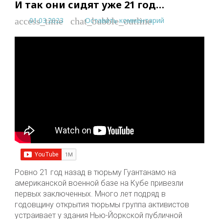
И так они сидят уже 21 год…
01.03.2023
Оставить комментарий
access_time
chat_bubble_outline
Ровно 21 год назад в тюрьму Гуантанамо на
американской военной базе на Кубе привезли
первых заключенных. Много лет подряд в
годовщину открытия тюрьмы группа активистов
устраивает у здания Нью-Йоркской публичной