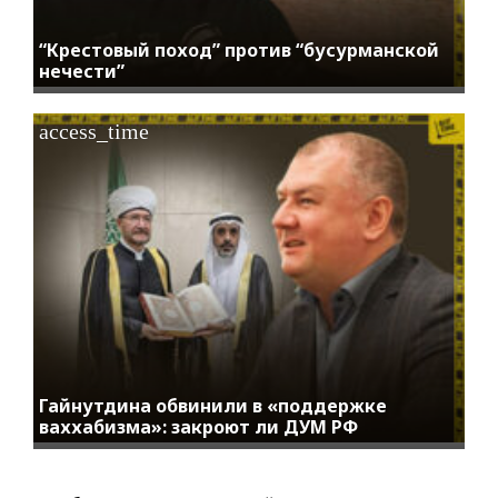
“Крестовый поход” против “бусурманской
нечести”
access_time
Гайнутдина обвинили в «поддержке
ваххабизма»: закроют ли ДУМ РФ