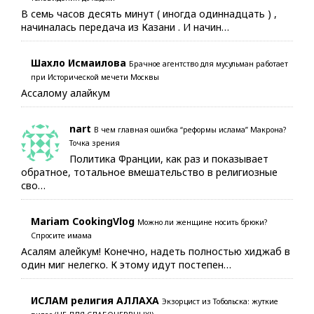
В семь часов десять минут ( иногда одиннадцать ) ,
начиналась передача из Казани . И начин…
Шахло Исмаилова
Брачное агентство для мусульман работает
при Исторической мечети Москвы
Ассалому алайкум
nart
В чем главная ошибка “реформы ислама” Макрона?
Точка зрения
Политика Франции, как раз и показывает
обратное, тотальное вмешательство в религиозные
сво…
Mariam CookingVlog
Можно ли женщине носить брюки?
Спросите имама
Асалям алейкум! Конечно, надеть полностью хиджаб в
один миг нелегко. К этому идут постепен…
ИСЛАМ религия АЛЛАХА
Экзорцист из Тобольска: жуткие