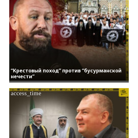
“Крестовый поход” против “бусурманской
нечести”
access_time