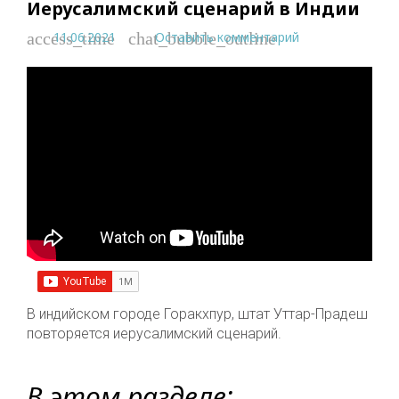
Иерусалимский сценарий в Индии
11.06.2021
Оставить комментарий
access_time
chat_bubble_outline
В индийском городе Горакхпур, штат Уттар-Прадеш
повторяется иерусалимский сценарий.
В этом разделе: