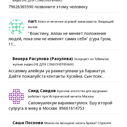
видео (НЕ ДЛЯ СЛАБОНЕРВНЫХ!)
79626365590 позвоните этому человеку
nart
Ключ от лечения игровой зависимости. Входящий
вызов
"Воистину, Аллах не меняет положения
людей, пока они не изменят самих себя" (сура Гром,
11…
Венера Расулова (Разулева)
Экзорцист из Тобольска:
жуткие видео (НЕ ДЛЯ СЛАБОНЕРВНЫХ!)
Ассаляму алейкум уа рахматуллахи уа баракатух.
Дайте пожалуйста контакты Хусейна. Сын псих…
Саид Саидов
Брачное агентство для мусульман
работает при Исторической мечети Москвы
Саломуалекум варахматуллох. Ешу второй
супруга я жеву в Москве. 89661614753
Саша Поснова
Можно ли женщине носить брюки? Спросите