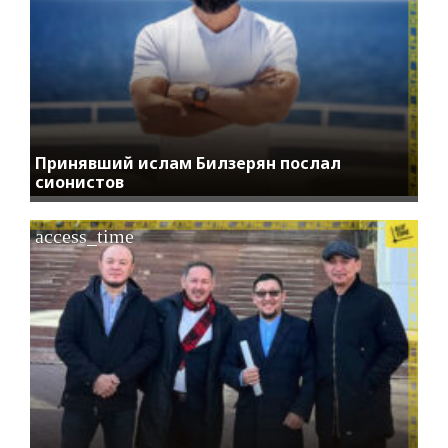
Принявший ислам Билзерян послал
сионистов
access_time