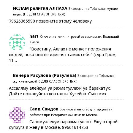
ИСЛАМ религия АЛЛАХА
Экзорцист из Тобольска: жуткие
видео (НЕ ДЛЯ СЛАБОНЕРВНЫХ!)
79626365590 позвоните этому человеку
nart
Ключ от лечения игровой зависимости. Входящий
вызов
"Воистину, Аллах не меняет положения
людей, пока они не изменят самих себя" (сура Гром,
11…
Венера Расулова (Разулева)
Экзорцист из Тобольска:
жуткие видео (НЕ ДЛЯ СЛАБОНЕРВНЫХ!)
Ассаляму алейкум уа рахматуллахи уа баракатух.
Дайте пожалуйста контакты Хусейна. Сын псих…
Саид Саидов
Брачное агентство для мусульман
работает при Исторической мечети Москвы
Саломуалекум варахматуллох. Ешу второй
супруга я жеву в Москве. 89661614753