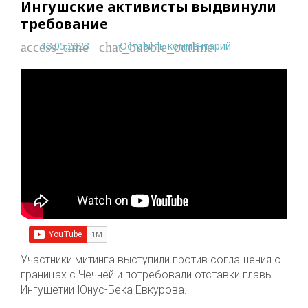
Ингушские активисты выдвинули
требование
13.05.2023
Оставить комментарий
access_time
chat_bubble_outline
Участники митинга выступили против соглашения о
границах с Чечней и потребовали отставки главы
Ингушетии Юнус-Бека Евкурова.