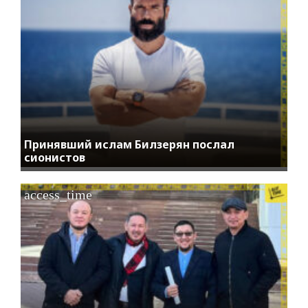
Принявший ислам Билзерян послал
сионистов
access_time