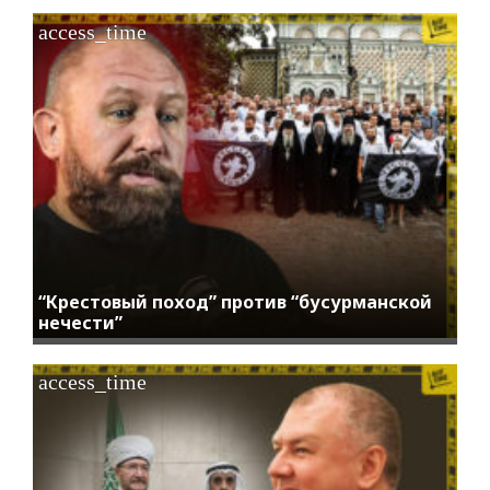
access_time
“Крестовый поход” против “бусурманской
нечести”
access_time