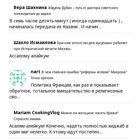
Вера Шахнина
Абдулла Дубин – путь от диктора советского
телевидения до хаджи
В семь часов десять минут ( иногда одиннадцать ) ,
начиналась передача из Казани . И начин…
Шахло Исмаилова
Брачное агентство для мусульман работает
при Исторической мечети Москвы
Ассалому алайкум
nart
В чем главная ошибка “реформы ислама” Макрона?
Точка зрения
Политика Франции, как раз и показывает
обратное, тотальное вмешательство в религиозные
сво…
Mariam CookingVlog
Можно ли женщине носить брюки?
Спросите имама
Асалям алейкум! Конечно, надеть полностью хиджаб в
один миг нелегко. К этому идут постепен…