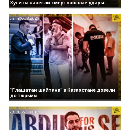
Хуситы нанесли смертоносные удары
access_time
06.08.2026
“Глашатаи шайтана” в Казахстане довели
до тюрьмы
access_time