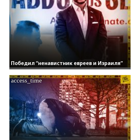
Победил “ненавистник евреев и Израиля”
access_time