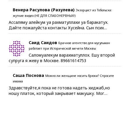
Венера Расулова (Разулева)
Экзорцист из Тобольска:
жуткие видео (НЕ ДЛЯ СЛАБОНЕРВНЫХ!)
Ассаляму алейкум уа рахматуллахи уа баракатух.
Дайте пожалуйста контакты Хусейна. Сын псих…
Саид Саидов
Брачное агентство для мусульман
работает при Исторической мечети Москвы
Саломуалекум варахматуллох. Ешу второй
супруга я жеву в Москве. 89661614753
Саша Поснова
Можно ли женщине носить брюки? Спросите
имама
Здравствуйте,я пока не готова надеть хиджаб,но
ношу платок, который закрывает макушку. Мог…