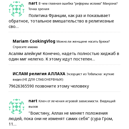
nart
В чем главная ошибка “реформы ислама” Макрона?
Точка зрения
Политика Франции, как раз и показывает
обратное, тотальное вмешательство в религиозные
сво…
Mariam CookingVlog
Можно ли женщине носить брюки?
Спросите имама
Асалям алейкум! Конечно, надеть полностью хиджаб в
один миг нелегко. К этому идут постепен…
ИСЛАМ религия АЛЛАХА
Экзорцист из Тобольска: жуткие
видео (НЕ ДЛЯ СЛАБОНЕРВНЫХ!)
79626365590 позвоните этому человеку
nart
Ключ от лечения игровой зависимости. Входящий
вызов
"Воистину, Аллах не меняет положения
людей, пока они не изменят самих себя" (сура Гром,
11…