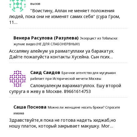
вызов
"Воистину, Аллах не меняет положения
людей, пока они не изменят самих себя" (сура Гром,
11…
Венера Расулова (Разулева)
Экзорцист из Тобольска:
жуткие видео (НЕ ДЛЯ СЛАБОНЕРВНЫХ!)
Ассаляму алейкум уа рахматуллахи уа баракатух.
Дайте пожалуйста контакты Хусейна. Сын псих…
Саид Саидов
Брачное агентство для мусульман
работает при Исторической мечети Москвы
Саломуалекум варахматуллох. Ешу второй
супруга я жеву в Москве. 89661614753
Саша Поснова
Можно ли женщине носить брюки? Спросите
имама
Здравствуйте,я пока не готова надеть хиджаб,но
ношу платок, который закрывает макушку. Мог…