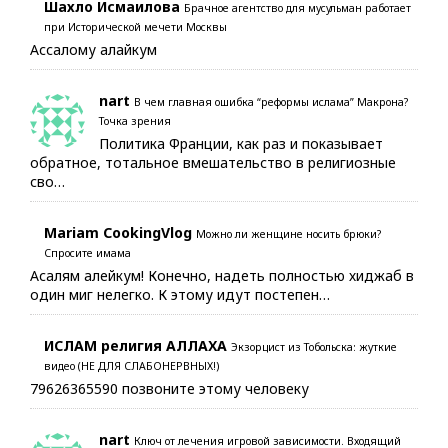
Шахло Исмаилова
Брачное агентство для мусульман работает
при Исторической мечети Москвы
Ассалому алайкум
nart
В чем главная ошибка “реформы ислама” Макрона?
Точка зрения
Политика Франции, как раз и показывает
обратное, тотальное вмешательство в религиозные
сво…
Mariam CookingVlog
Можно ли женщине носить брюки?
Спросите имама
Асалям алейкум! Конечно, надеть полностью хиджаб в
один миг нелегко. К этому идут постепен…
ИСЛАМ религия АЛЛАХА
Экзорцист из Тобольска: жуткие
видео (НЕ ДЛЯ СЛАБОНЕРВНЫХ!)
79626365590 позвоните этому человеку
nart
Ключ от лечения игровой зависимости. Входящий