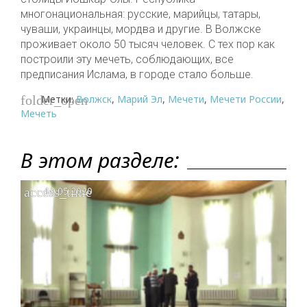
многонациональная: русские, марийцы, татары,
чуваши, украинцы, мордва и другие. В Волжске
проживает около 50 тысяч человек. С тех пор как
построили эту мечеть, соблюдающих, все
предписания Ислама, в городе стало больше.
Метки:
Волжск
,
Марий Эл
,
Мечети
,
Мечети России
,
folder_open
Мечеть
В этом разделе:
access_time
19.05.2020