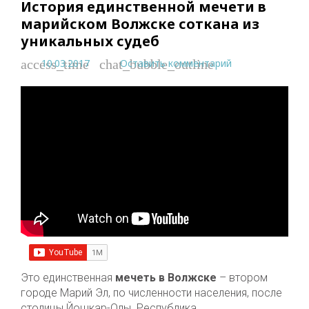
История единственной мечети в
марийском Волжске соткана из
уникальных судеб
10.03.2017
Оставить комментарий
access_time
chat_bubble_outline
Это единственная
мечеть в Волжске
– втором
городе Марий Эл, по численности населения, после
столицы Йошкар-Олы. Республика