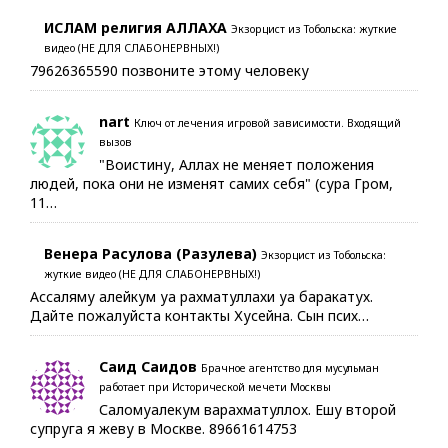
ИСЛАМ религия АЛЛАХА
Экзорцист из Тобольска: жуткие
видео (НЕ ДЛЯ СЛАБОНЕРВНЫХ!)
79626365590 позвоните этому человеку
nart
Ключ от лечения игровой зависимости. Входящий
вызов
"Воистину, Аллах не меняет положения
людей, пока они не изменят самих себя" (сура Гром,
11…
Венера Расулова (Разулева)
Экзорцист из Тобольска:
жуткие видео (НЕ ДЛЯ СЛАБОНЕРВНЫХ!)
Ассаляму алейкум уа рахматуллахи уа баракатух.
Дайте пожалуйста контакты Хусейна. Сын псих…
Саид Саидов
Брачное агентство для мусульман
работает при Исторической мечети Москвы
Саломуалекум варахматуллох. Ешу второй
супруга я жеву в Москве. 89661614753