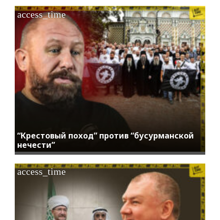
access_time
“Крестовый поход” против “бусурманской
нечести”
access_time