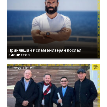
Принявший ислам Билзерян послал
сионистов
access_time