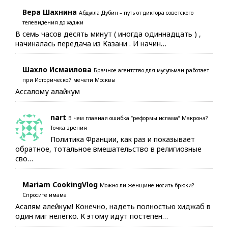
Вера Шахнина
Абдулла Дубин – путь от диктора советского
телевидения до хаджи
В семь часов десять минут ( иногда одиннадцать ) ,
начиналась передача из Казани . И начин…
Шахло Исмаилова
Брачное агентство для мусульман работает
при Исторической мечети Москвы
Ассалому алайкум
nart
В чем главная ошибка “реформы ислама” Макрона?
Точка зрения
Политика Франции, как раз и показывает
обратное, тотальное вмешательство в религиозные
сво…
Mariam CookingVlog
Можно ли женщине носить брюки?
Спросите имама
Асалям алейкум! Конечно, надеть полностью хиджаб в
один миг нелегко. К этому идут постепен…