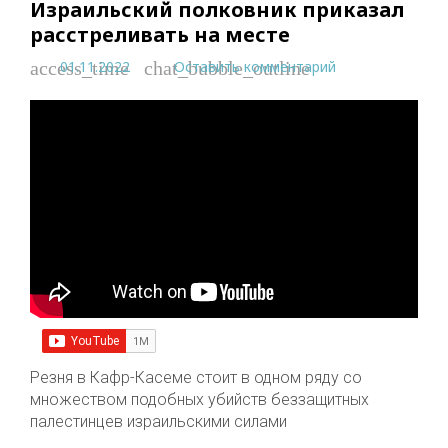
Израильский полковник приказал
расстреливать на месте
01.11.2022
Оставить комментарий
access_time
chat_bubble_outline
Резня в Кафр-Касеме стоит в одном ряду со
множеством подобных убийств беззащитных
палестинцев израильскими силами