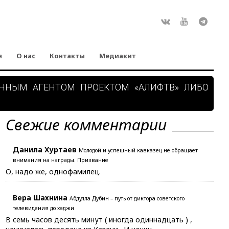
Rss
ВКонтакте
Youtube
Teleg
я
О нас
Контакты
Медиакит
АННЫМ АГЕНТОМ ПРОЕКТОМ «АЛИФТВ» ЛИБО
Свежие комментарии
Данила Хуртаев
Молодой и успешный кавказец не обращает
внимания на награды. Призвание
О, надо же, однофамилец.
Вера Шахнина
Абдулла Дубин – путь от диктора советского
телевидения до хаджи
В семь часов десять минут ( иногда одиннадцать ) ,