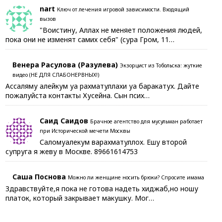
nart
Ключ от лечения игровой зависимости. Входящий
вызов
"Воистину, Аллах не меняет положения людей,
пока они не изменят самих себя" (сура Гром, 11…
Венера Расулова (Разулева)
Экзорцист из Тобольска: жуткие
видео (НЕ ДЛЯ СЛАБОНЕРВНЫХ!)
Ассаляму алейкум уа рахматуллахи уа баракатух. Дайте
пожалуйста контакты Хусейна. Сын псих…
Саид Саидов
Брачное агентство для мусульман работает
при Исторической мечети Москвы
Саломуалекум варахматуллох. Ешу второй
супруга я жеву в Москве. 89661614753
Саша Поснова
Можно ли женщине носить брюки? Спросите имама
Здравствуйте,я пока не готова надеть хиджаб,но ношу
платок, который закрывает макушку. Мог…