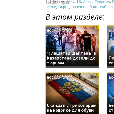
Метки:
Алиф ТВ
,
Анвар Тушаков
,
folder_open
жизни
,
Опрос
,
Павел Вербняк
,
Работа
В этом разделе:
access_time
ac
06.08.2026
“Глашатаи шайтана” в
Казахстане довели до
По
тюрьмы
ев
access_time
ac
05.08.2026
Скандал с триколором
Бе
на коврике для обуви
ст