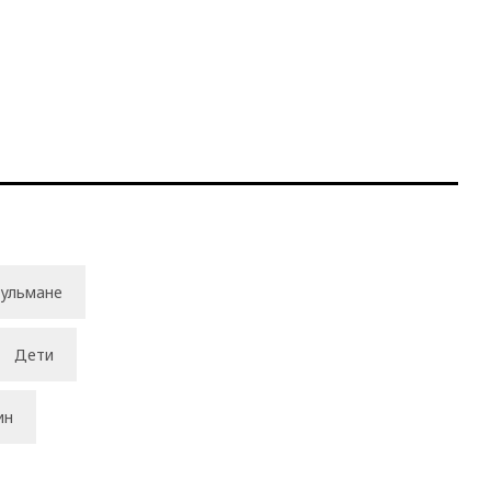
ульмане
Дети
ин