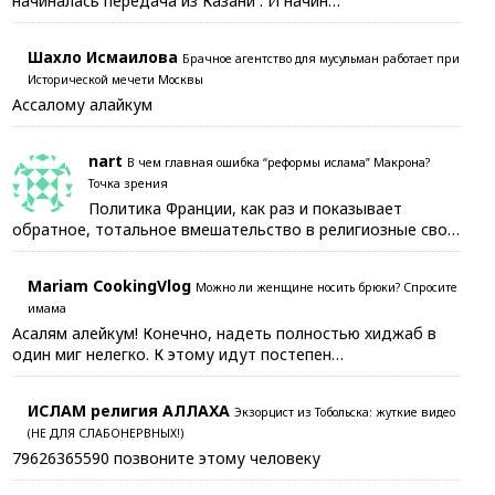
начиналась передача из Казани . И начин…
Шахло Исмаилова
Брачное агентство для мусульман работает при
Исторической мечети Москвы
Ассалому алайкум
nart
В чем главная ошибка “реформы ислама” Макрона?
Точка зрения
Политика Франции, как раз и показывает
обратное, тотальное вмешательство в религиозные сво…
Mariam CookingVlog
Можно ли женщине носить брюки? Спросите
имама
Асалям алейкум! Конечно, надеть полностью хиджаб в
один миг нелегко. К этому идут постепен…
ИСЛАМ религия АЛЛАХА
Экзорцист из Тобольска: жуткие видео
(НЕ ДЛЯ СЛАБОНЕРВНЫХ!)
79626365590 позвоните этому человеку