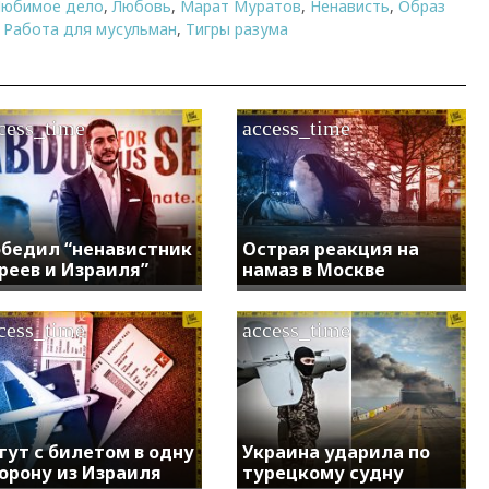
Любимое дело
,
Любовь
,
Марат Муратов
,
Ненависть
,
Образ
,
Работа для мусульман
,
Тигры разума
cess_time
access_time
бедил “ненавистник
Острая реакция на
реев и Израиля”
намаз в Москве
cess_time
access_time
гут с билетом в одну
Украина ударила по
орону из Израиля
турецкому судну