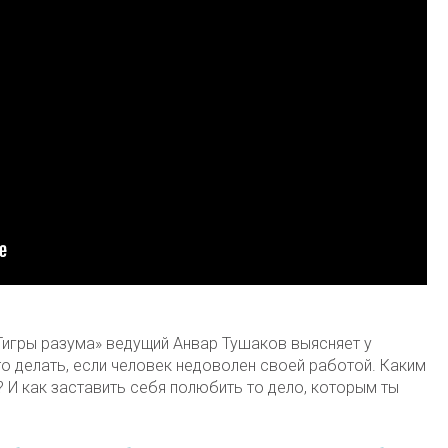
игры разума» ведущий Анвар Тушаков выясняет у
то делать, если человек недоволен своей работой. Каким
И как заставить себя полюбить то дело, которым ты