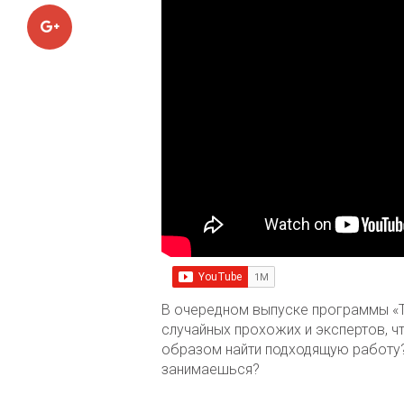
Google+
В очередном выпуске программы «Т
случайных прохожих и экспертов, ч
образом найти подходящую работу? 
занимаешься?