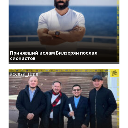
Принявший ислам Билзерян послал
сионистов
access_time