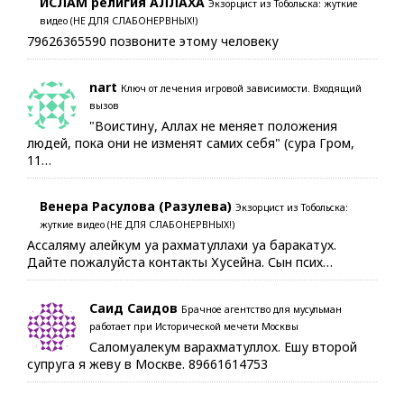
ИСЛАМ религия АЛЛАХА
Экзорцист из Тобольска: жуткие
видео (НЕ ДЛЯ СЛАБОНЕРВНЫХ!)
79626365590 позвоните этому человеку
nart
Ключ от лечения игровой зависимости. Входящий
вызов
"Воистину, Аллах не меняет положения
людей, пока они не изменят самих себя" (сура Гром,
11…
Венера Расулова (Разулева)
Экзорцист из Тобольска:
жуткие видео (НЕ ДЛЯ СЛАБОНЕРВНЫХ!)
Ассаляму алейкум уа рахматуллахи уа баракатух.
Дайте пожалуйста контакты Хусейна. Сын псих…
Саид Саидов
Брачное агентство для мусульман
работает при Исторической мечети Москвы
Саломуалекум варахматуллох. Ешу второй
супруга я жеву в Москве. 89661614753