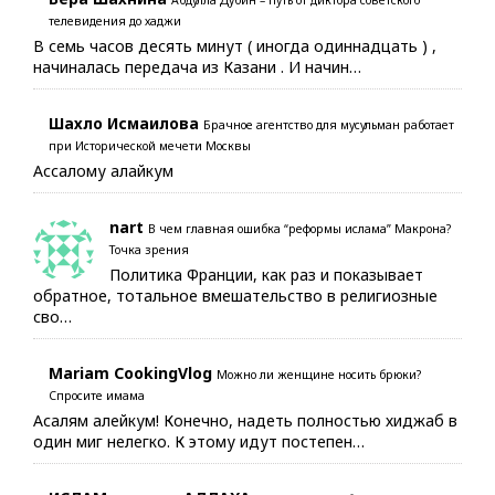
Абдулла Дубин – путь от диктора советского
телевидения до хаджи
В семь часов десять минут ( иногда одиннадцать ) ,
начиналась передача из Казани . И начин…
Шахло Исмаилова
Брачное агентство для мусульман работает
при Исторической мечети Москвы
Ассалому алайкум
nart
В чем главная ошибка “реформы ислама” Макрона?
Точка зрения
Политика Франции, как раз и показывает
обратное, тотальное вмешательство в религиозные
сво…
Mariam CookingVlog
Можно ли женщине носить брюки?
Спросите имама
Асалям алейкум! Конечно, надеть полностью хиджаб в
один миг нелегко. К этому идут постепен…