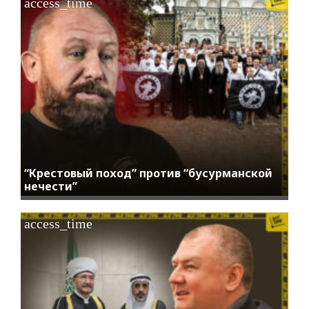
access_time
“Крестовый поход” против “бусурманской
нечести”
access_time