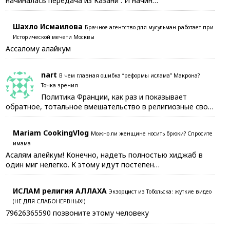
начиналась передача из Казани . И начин…
Шахло Исмаилова
Брачное агентство для мусульман работает при
Исторической мечети Москвы
Ассалому алайкум
nart
В чем главная ошибка “реформы ислама” Макрона?
Точка зрения
Политика Франции, как раз и показывает
обратное, тотальное вмешательство в религиозные сво…
Mariam CookingVlog
Можно ли женщине носить брюки? Спросите
имама
Асалям алейкум! Конечно, надеть полностью хиджаб в
один миг нелегко. К этому идут постепен…
ИСЛАМ религия АЛЛАХА
Экзорцист из Тобольска: жуткие видео
(НЕ ДЛЯ СЛАБОНЕРВНЫХ!)
79626365590 позвоните этому человеку