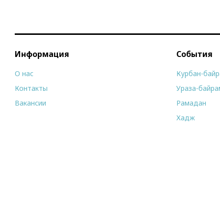
Информация
События
О нас
Курбан-бай
Контакты
Ураза-байра
Вакансии
Рамадан
Хадж