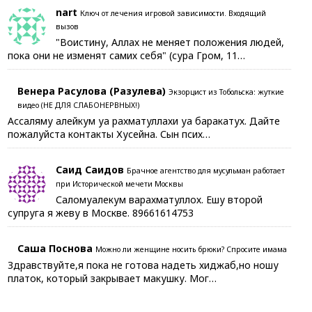
nart
Ключ от лечения игровой зависимости. Входящий
вызов
"Воистину, Аллах не меняет положения людей,
пока они не изменят самих себя" (сура Гром, 11…
Венера Расулова (Разулева)
Экзорцист из Тобольска: жуткие
видео (НЕ ДЛЯ СЛАБОНЕРВНЫХ!)
Ассаляму алейкум уа рахматуллахи уа баракатух. Дайте
пожалуйста контакты Хусейна. Сын псих…
Саид Саидов
Брачное агентство для мусульман работает
при Исторической мечети Москвы
Саломуалекум варахматуллох. Ешу второй
супруга я жеву в Москве. 89661614753
Саша Поснова
Можно ли женщине носить брюки? Спросите имама
Здравствуйте,я пока не готова надеть хиджаб,но ношу
платок, который закрывает макушку. Мог…