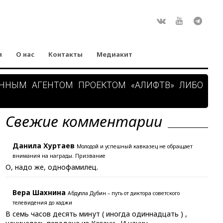
Rss
ВКонтакте
Youtube
Teleg
я
О нас
Контакты
Медиакит
АННЫМ АГЕНТОМ ПРОЕКТОМ «АЛИФТВ» ЛИБО
Свежие комментарии
Данила Хуртаев
Молодой и успешный кавказец не обращает
внимания на награды. Призвание
О, надо же, однофамилец.
Вера Шахнина
Абдулла Дубин – путь от диктора советского
телевидения до хаджи
В семь часов десять минут ( иногда одиннадцать ) ,