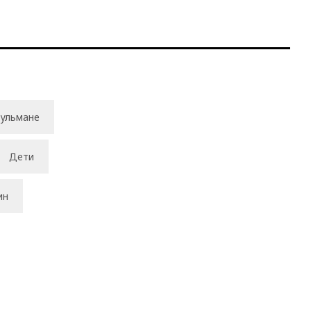
ульмане
Дети
ин