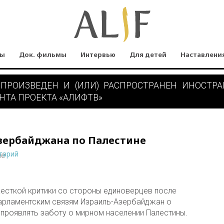
мы
Док. фильмы
Интервью
Для детей
Наставлени
 ПРОИЗВЕДЕН И (ИЛИ) РАСПРОСТРАНЕН ИНОСТР
НТА ПРОЕКТА «АЛИФТВ»
зербайджана по Палестине
тарий
ne
есткой критики со стороны единоверцев после
арламентским связям Израиль-Азербайджан о
 проявлять заботу о мирном населении Палестины.