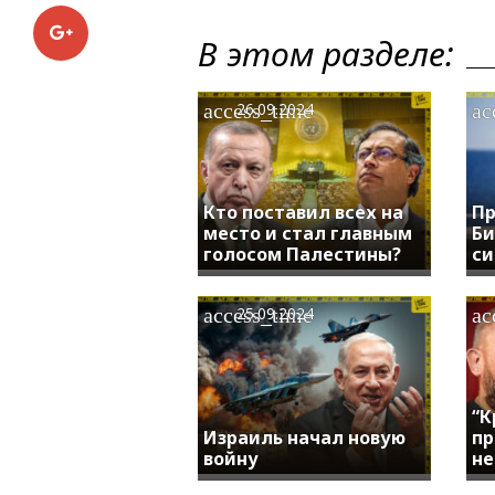
Google+
В этом разделе:
access_time
ac
26.09.2024
Кто поставил всех на
Пр
место и стал главным
Би
голосом Палестины?
си
access_time
ac
25.09.2024
“К
Израиль начал новую
пр
войну
не