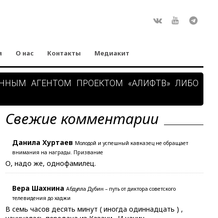
Rss
ВКонтакте
Youtube
Teleg
я
О нас
Контакты
Медиакит
АННЫМ АГЕНТОМ ПРОЕКТОМ «АЛИФТВ» ЛИБО
Свежие комментарии
Данила Хуртаев
Молодой и успешный кавказец не обращает
внимания на награды. Призвание
О, надо же, однофамилец.
Вера Шахнина
Абдулла Дубин – путь от диктора советского
телевидения до хаджи
В семь часов десять минут ( иногда одиннадцать ) ,