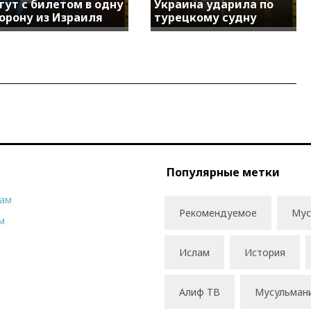
гут с билетом в одну
Украина ударила по
орону из Израиля
турецкому судну
Популярные метки
рам
Рекомендуемое
Мус
м
Ислам
История
Алиф ТВ
Мусульман