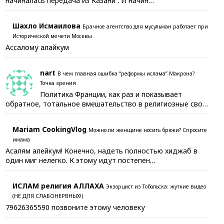
начиналась передача из Казани . И начин…
Шахло Исмаилова
Брачное агентство для мусульман работает при
Исторической мечети Москвы
Ассалому алайкум
nart
В чем главная ошибка “реформы ислама” Макрона?
Точка зрения
Политика Франции, как раз и показывает
обратное, тотальное вмешательство в религиозные сво…
Mariam CookingVlog
Можно ли женщине носить брюки? Спросите
имама
Асалям алейкум! Конечно, надеть полностью хиджаб в
один миг нелегко. К этому идут постепен…
ИСЛАМ религия АЛЛАХА
Экзорцист из Тобольска: жуткие видео
(НЕ ДЛЯ СЛАБОНЕРВНЫХ!)
79626365590 позвоните этому человеку