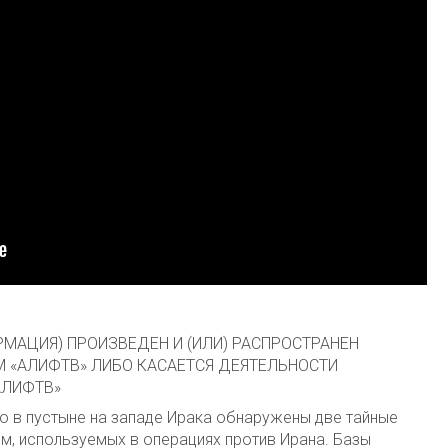
МАЦИЯ) ПРОИЗВЕДЕН И (ИЛИ) РАСПРОСТРАНЕН
 «АЛИФТВ» ЛИБО КАСАЕТСЯ ДЕЯТЕЛЬНОСТИ
АЛИФТВ»
то в пустыне на западе Ирака обнаружены две тайные
м, используемых в операциях против Ирана. Базы