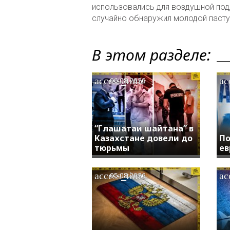
использовались для воздушной под
случайно обнаружил молодой пасту
В этом разделе:
access_time
ac
06.08.2026
“Глашатаи шайтана” в
Казахстане довели до
По
тюрьмы
ев
access_time
ac
05.08.2026