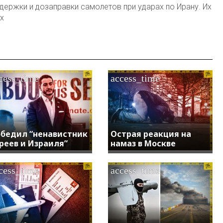
держки и дозаправки самолетов при ударах по Ирану. Их
х
cess_time
access_time
бедил “ненавистник
Острая реакция на
реев и Израиля”
намаз в Москве
cess_time
access_time