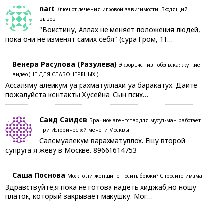
nart
Ключ от лечения игровой зависимости. Входящий
вызов
"Воистину, Аллах не меняет положения людей,
пока они не изменят самих себя" (сура Гром, 11…
Венера Расулова (Разулева)
Экзорцист из Тобольска: жуткие
видео (НЕ ДЛЯ СЛАБОНЕРВНЫХ!)
Ассаляму алейкум уа рахматуллахи уа баракатух. Дайте
пожалуйста контакты Хусейна. Сын псих…
Саид Саидов
Брачное агентство для мусульман работает
при Исторической мечети Москвы
Саломуалекум варахматуллох. Ешу второй
супруга я жеву в Москве. 89661614753
Саша Поснова
Можно ли женщине носить брюки? Спросите имама
Здравствуйте,я пока не готова надеть хиджаб,но ношу
платок, который закрывает макушку. Мог…