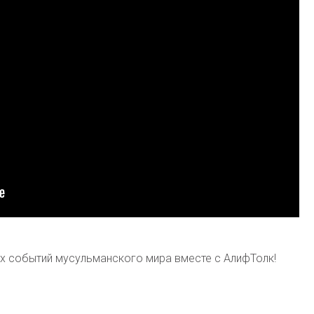
их событий мусульманского мира вместе с АлифТолк!