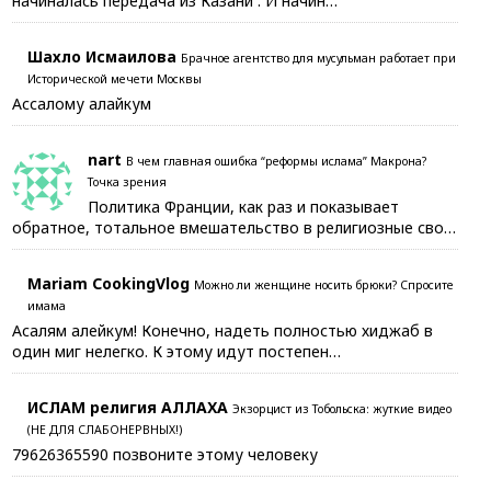
начиналась передача из Казани . И начин…
Шахло Исмаилова
Брачное агентство для мусульман работает при
Исторической мечети Москвы
Ассалому алайкум
nart
В чем главная ошибка “реформы ислама” Макрона?
Точка зрения
Политика Франции, как раз и показывает
обратное, тотальное вмешательство в религиозные сво…
Mariam CookingVlog
Можно ли женщине носить брюки? Спросите
имама
Асалям алейкум! Конечно, надеть полностью хиджаб в
один миг нелегко. К этому идут постепен…
ИСЛАМ религия АЛЛАХА
Экзорцист из Тобольска: жуткие видео
(НЕ ДЛЯ СЛАБОНЕРВНЫХ!)
79626365590 позвоните этому человеку