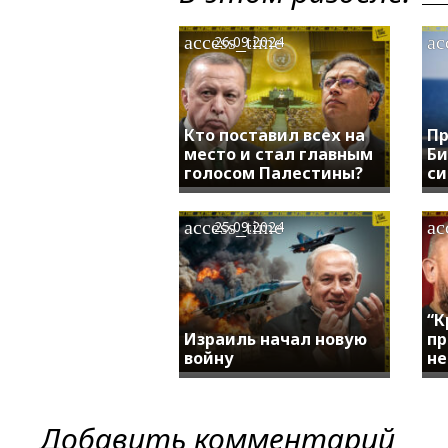
access_time
ac
26.09.2024
Кто поставил всех на
Пр
место и стал главным
Би
голосом Палестины?
си
access_time
ac
25.09.2024
“К
Израиль начал новую
пр
войну
не
Добавить комментарий