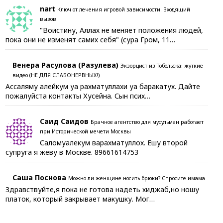
nart
Ключ от лечения игровой зависимости. Входящий
вызов
"Воистину, Аллах не меняет положения людей,
пока они не изменят самих себя" (сура Гром, 11…
Венера Расулова (Разулева)
Экзорцист из Тобольска: жуткие
видео (НЕ ДЛЯ СЛАБОНЕРВНЫХ!)
Ассаляму алейкум уа рахматуллахи уа баракатух. Дайте
пожалуйста контакты Хусейна. Сын псих…
Саид Саидов
Брачное агентство для мусульман работает
при Исторической мечети Москвы
Саломуалекум варахматуллох. Ешу второй
супруга я жеву в Москве. 89661614753
Саша Поснова
Можно ли женщине носить брюки? Спросите имама
Здравствуйте,я пока не готова надеть хиджаб,но ношу
платок, который закрывает макушку. Мог…