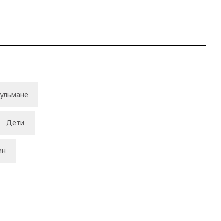
ульмане
Дети
ин