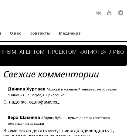
Rss
ВКонтакте
Youtube
Teleg
я
О нас
Контакты
Медиакит
АННЫМ АГЕНТОМ ПРОЕКТОМ «АЛИФТВ» ЛИБО
Свежие комментарии
Данила Хуртаев
Молодой и успешный кавказец не обращает
внимания на награды. Призвание
О, надо же, однофамилец.
Вера Шахнина
Абдулла Дубин – путь от диктора советского
телевидения до хаджи
В семь часов десять минут ( иногда одиннадцать ) ,