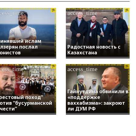
cess_time
access_time
инявший ислам
лзерян послал
Радостная новость с
онистов
Казахстана
cess_time
access_time
Гайнутдина обвинили в
рестовый поход”
«поддержке
отив “бусурманской
ваххабизма»: закроют
чести”
ли ДУМ РФ