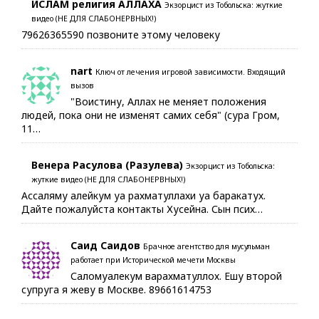
ИСЛАМ религия АЛЛАХА
Экзорцист из Тобольска: жуткие
видео (НЕ ДЛЯ СЛАБОНЕРВНЫХ!)
79626365590 позвоните этому человеку
nart
Ключ от лечения игровой зависимости. Входящий
вызов
"Воистину, Аллах не меняет положения
людей, пока они не изменят самих себя" (сура Гром,
11…
Венера Расулова (Разулева)
Экзорцист из Тобольска:
жуткие видео (НЕ ДЛЯ СЛАБОНЕРВНЫХ!)
Ассаляму алейкум уа рахматуллахи уа баракатух.
Дайте пожалуйста контакты Хусейна. Сын псих…
Саид Саидов
Брачное агентство для мусульман
работает при Исторической мечети Москвы
Саломуалекум варахматуллох. Ешу второй
супруга я жеву в Москве. 89661614753