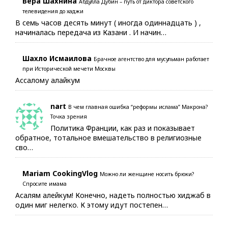
Вера Шахнина
Абдулла Дубин – путь от диктора советского
телевидения до хаджи
В семь часов десять минут ( иногда одиннадцать ) ,
начиналась передача из Казани . И начин…
Шахло Исмаилова
Брачное агентство для мусульман работает
при Исторической мечети Москвы
Ассалому алайкум
nart
В чем главная ошибка “реформы ислама” Макрона?
Точка зрения
Политика Франции, как раз и показывает
обратное, тотальное вмешательство в религиозные
сво…
Mariam CookingVlog
Можно ли женщине носить брюки?
Спросите имама
Асалям алейкум! Конечно, надеть полностью хиджаб в
один миг нелегко. К этому идут постепен…