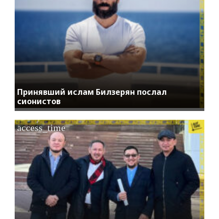
Принявший ислам Билзерян послал
сионистов
access_time