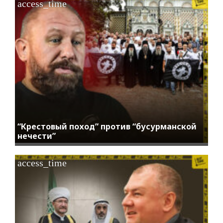
access_time
“Крестовый поход” против “бусурманской
нечести”
access_time