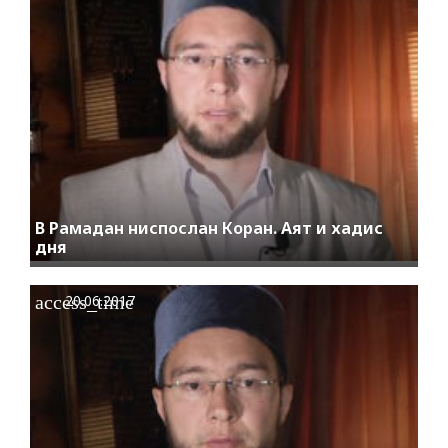
В Рамадан ниспослан Коран. Аят и хадис
дня
access_time
20.06.2017