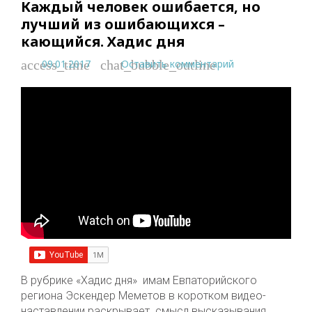
Каждый человек ошибается, но
лучший из ошибающихся –
кающийся. Хадис дня
09.01.2017
Оставить комментарий
access_time
chat_bubble_outline
В рубрике «Хадис дня» имам Евпаторийского
региона Эскендер Меметов в коротком видео-
наставлении раскрывает смысл высказывания