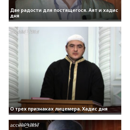
Две радости для постящегося. Аят и хадис
дня
access_time
10.12.2017
O трех признаках лицемера. Хадис дня
access_time
22.06.2017