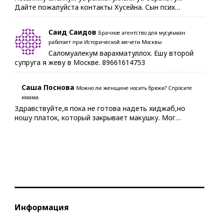
Дайте пожалуйста контакты Хусейна. Сын псих…
Саид Саидов
Брачное агентство для мусульман
работает при Исторической мечети Москвы
Саломуалекум варахматуллох. Ешу второй
супруга я жеву в Москве. 89661614753
Саша Поснова
Можно ли женщине носить брюки? Спросите
имама
Здравствуйте,я пока не готова надеть хиджаб,но
ношу платок, который закрывает макушку. Мог…
Информация