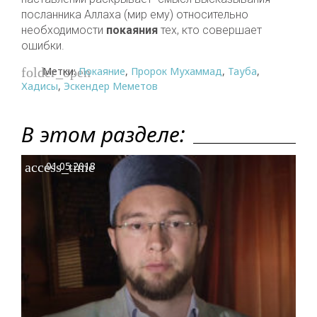
посланника Аллаха (мир ему) относительно
необходимости
покаяния
тех, кто совершает
ошибки.
Метки:
Покаяние
,
Пророк Мухаммад
,
Тауба
,
folder_open
Хадисы
,
Эскендер Меметов
В этом разделе:
access_time
01.05.2018