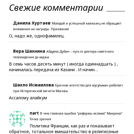
Свежие комментарии
Данила Хуртаев
Молодой и успешный кавказец не обращает
внимания на награды. Призвание
О, надо же, однофамилец.
Вера Шахнина
Абдулла Дубин – путь от диктора советского
телевидения до хаджи
В семь часов десять минут ( иногда одиннадцать ) ,
начиналась передача из Казани . И начин…
Шахло Исмаилова
Брачное агентство для мусульман работает
при Исторической мечети Москвы
Ассалому алайкум
nart
В чем главная ошибка “реформы ислама” Макрона?
Точка зрения
Политика Франции, как раз и показывает
обратное, тотальное вмешательство в религиозные