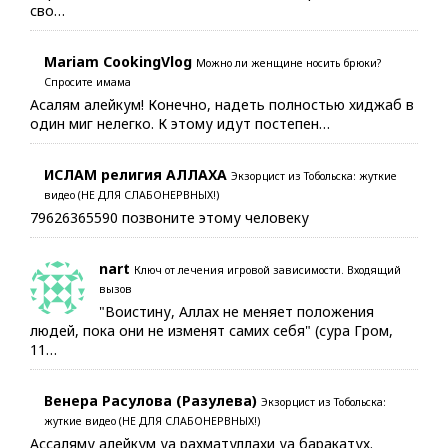
сво…
Mariam CookingVlog
Можно ли женщине носить брюки?
Спросите имама
Асалям алейкум! Конечно, надеть полностью хиджаб в
один миг нелегко. К этому идут постепен…
ИСЛАМ религия АЛЛАХА
Экзорцист из Тобольска: жуткие
видео (НЕ ДЛЯ СЛАБОНЕРВНЫХ!)
79626365590 позвоните этому человеку
nart
Ключ от лечения игровой зависимости. Входящий
вызов
"Воистину, Аллах не меняет положения
людей, пока они не изменят самих себя" (сура Гром,
11…
Венера Расулова (Разулева)
Экзорцист из Тобольска:
жуткие видео (НЕ ДЛЯ СЛАБОНЕРВНЫХ!)
Ассаляму алейкум уа рахматуллахи уа баракатух.