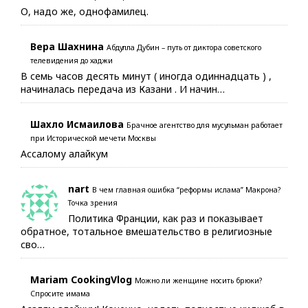
О, надо же, однофамилец.
Вера Шахнина
Абдулла Дубин – путь от диктора советского
телевидения до хаджи
В семь часов десять минут ( иногда одиннадцать ) ,
начиналась передача из Казани . И начин…
Шахло Исмаилова
Брачное агентство для мусульман работает
при Исторической мечети Москвы
Ассалому алайкум
nart
В чем главная ошибка “реформы ислама” Макрона?
Точка зрения
Политика Франции, как раз и показывает
обратное, тотальное вмешательство в религиозные
сво…
Mariam CookingVlog
Можно ли женщине носить брюки?
Спросите имама