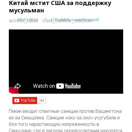
Китай мстит США за поддержку
мусульман
09.01.2022
Оставить комментарий
access_time
chat_bubble_outline
Пекин вводит ответные санкции против Вашингтона
из-за Синьцзяна. Санкции «око за око» усугубили и
без того нарастающую напряженность в
Синьцзяне, где в лагерях перевоспитания находятся