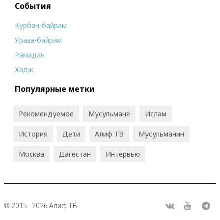
События
Курбан-байрам
Ураза-байрам
Рамадан
Хадж
Популярные метки
Рекомендуемое
Мусульмане
Ислам
История
Дети
Алиф ТВ
Мусульманин
Москва
Дагестан
Интервью
© 2015 - 2026 Алиф ТВ
R
ВКонтакте
Youtube
Tel