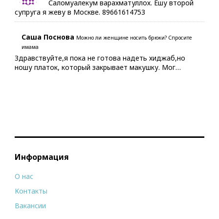
Саломуалекум варахматуллох. Ешу второй
супруга я жеву в Москве. 89661614753
Саша Поснова
Можно ли женщине носить брюки? Спросите
имама
Здравствуйте,я пока не готова надеть хиджаб,но
ношу платок, который закрывает макушку. Мог…
Информация
О нас
Контакты
Вакансии