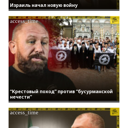
Израиль начал новую войну
access_time
“Крестовый поход” против “бусурманской
нечести”
access_time