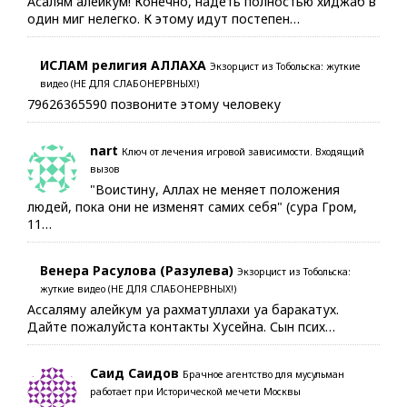
Асалям алейкум! Конечно, надеть полностью хиджаб в
один миг нелегко. К этому идут постепен…
ИСЛАМ религия АЛЛАХА
Экзорцист из Тобольска: жуткие
видео (НЕ ДЛЯ СЛАБОНЕРВНЫХ!)
79626365590 позвоните этому человеку
nart
Ключ от лечения игровой зависимости. Входящий
вызов
"Воистину, Аллах не меняет положения
людей, пока они не изменят самих себя" (сура Гром,
11…
Венера Расулова (Разулева)
Экзорцист из Тобольска:
жуткие видео (НЕ ДЛЯ СЛАБОНЕРВНЫХ!)
Ассаляму алейкум уа рахматуллахи уа баракатух.
Дайте пожалуйста контакты Хусейна. Сын псих…
Саид Саидов
Брачное агентство для мусульман
работает при Исторической мечети Москвы