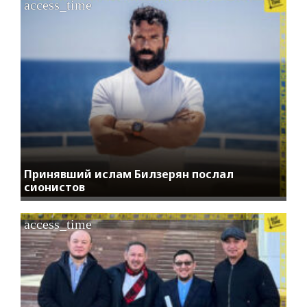
access_time
Принявший ислам Билзерян послал
сионистов
access_time