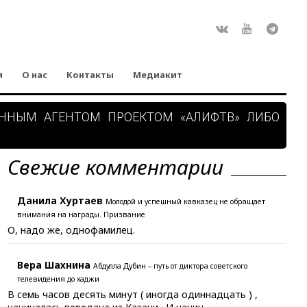
Rss
ВКонтакте
Youtube
Teleg
я
О нас
Контакты
Медиакит
АННЫМ АГЕНТОМ ПРОЕКТОМ «АЛИФТВ» ЛИБО
Свежие комментарии
Данила Хуртаев
Молодой и успешный кавказец не обращает
внимания на награды. Призвание
О, надо же, однофамилец.
Вера Шахнина
Абдулла Дубин – путь от диктора советского
телевидения до хаджи
В семь часов десять минут ( иногда одиннадцать ) ,