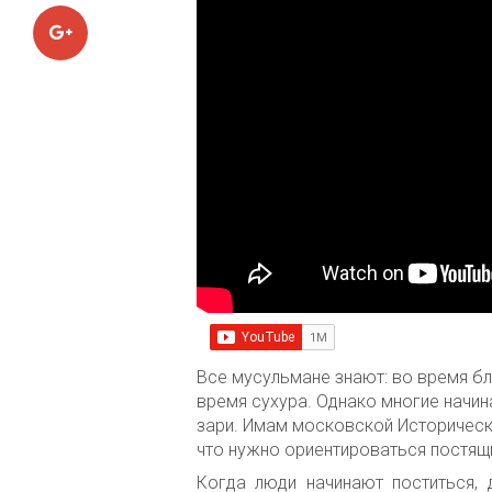
Google+
Все мусульмане знают: во время б
время сухура. Однако многие начи
зари. Имам московской Историческо
что нужно ориентироваться постящи
Когда люди начинают поститься, 