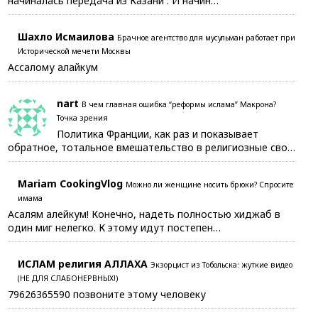
начиналась передача из Казани . И начин…
Шахло Исмаилова
Брачное агентство для мусульман работает при
Исторической мечети Москвы
Ассалому алайкум
nart
В чем главная ошибка “реформы ислама” Макрона?
Точка зрения
Политика Франции, как раз и показывает
обратное, тотальное вмешательство в религиозные сво…
Mariam CookingVlog
Можно ли женщине носить брюки? Спросите
имама
Асалям алейкум! Конечно, надеть полностью хиджаб в
один миг нелегко. К этому идут постепен…
ИСЛАМ религия АЛЛАХА
Экзорцист из Тобольска: жуткие видео
(НЕ ДЛЯ СЛАБОНЕРВНЫХ!)
79626365590 позвоните этому человеку