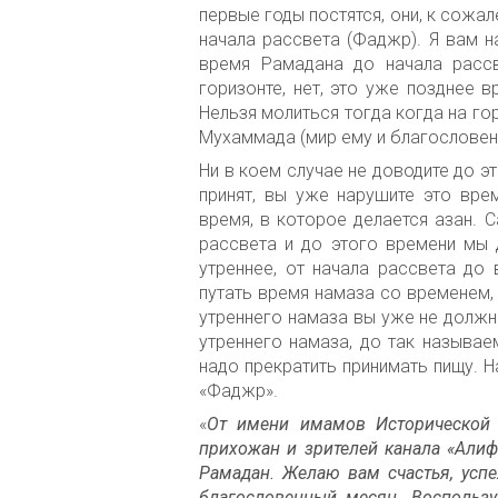
первые годы постятся, они, к сожа
начала рассвета (Фаджр). Я вам н
время Рамадана до начала рассв
горизонте, нет, это уже позднее в
Нельзя молиться тогда когда на го
Мухаммада (мир ему и благословени
Ни в коем случае не доводите до э
принят, вы уже нарушите это вре
время, в которое делается азан. 
рассвета и до этого времени мы 
утреннее, от начала рассвета до 
путать время намаза со временем, 
утреннего намаза вы уже не должн
утреннего намаза, до так называе
надо прекратить принимать пищу. 
«Фаджр».
«
От имени имамов Исторической 
прихожан и зрителей канала «Али
Рамадан. Желаю вам счастья, успе
благословенный месяц. Воспользу