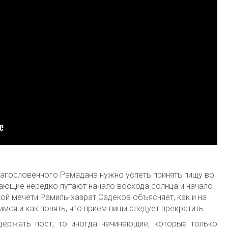
лагословенного Рамадана нужно успеть принять пищу во
нающие нередко путают начало восхода солнца и начало
й мечети Рамиль-хазрат Садеков объясняет, как и на
мся и как понять, что прием пищи следует прекратить.
держать пост, то иногда начинающие, которые только