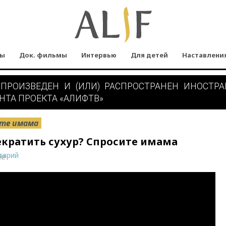
мы
Док. фильмы
Интервью
Для детей
Наставлени
 ПРОИЗВЕДЕН И (ИЛИ) РАСПРОСТРАНЕН ИНОСТР
НТА ПРОЕКТА «АЛИФТВ»
те имама
кратить сухур? Спросите имама
тарий
ne