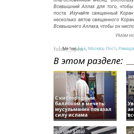
Всевышний Аллах для того, чтобы 
поста. Изучайте священный Коран
несколько аятов священного Коран
Всевышнего Аллаха, чтобы он ниспо
Имам мо
Метки:
Еда
,
Москва
,
Пост
,
Рамад
folder_open
В этом разделе:
access_time
ac
18.08.2023
С кислородным
баллоном в мечеть:
Ув
мусульманин показал
ая
силу ислама
вс
access_time
ac
29.07.2023