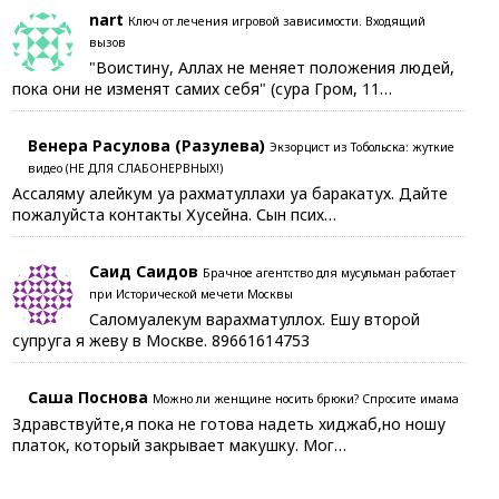
nart
Ключ от лечения игровой зависимости. Входящий
вызов
"Воистину, Аллах не меняет положения людей,
пока они не изменят самих себя" (сура Гром, 11…
Венера Расулова (Разулева)
Экзорцист из Тобольска: жуткие
видео (НЕ ДЛЯ СЛАБОНЕРВНЫХ!)
Ассаляму алейкум уа рахматуллахи уа баракатух. Дайте
пожалуйста контакты Хусейна. Сын псих…
Саид Саидов
Брачное агентство для мусульман работает
при Исторической мечети Москвы
Саломуалекум варахматуллох. Ешу второй
супруга я жеву в Москве. 89661614753
Саша Поснова
Можно ли женщине носить брюки? Спросите имама
Здравствуйте,я пока не готова надеть хиджаб,но ношу
платок, который закрывает макушку. Мог…