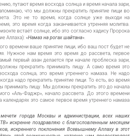
лению, путают время восхода солнца и время начала зари,
апоминаю, что мы должны прекратить принятие пищи во
ета. Это не то время, когда солнце уже выходи на
ремя, это время когда заканчивается утренняя молитва.
ризонте встаёт солнце, ибо это согласно хадису Пророка
е Аллаха): «
Намаз на рогах шайтана
».
того времени ваше принятие пищи, ибо ваш пост будет не
мя. Нужное нам время это время до рассвета, первое
Самый первый азан делается при начале проблеска зари,
должны прекратить принимать пищу. А само время это
восхода солнца, это время утреннего намаза. Не надо
когда надо прекратить принятие пищи. То есть, во время
ы принимать пищу. Мы должны прекратить это до начала
мого «Аль-Фаджр», начало рассвета. До этого времени
На календарях это самое первое время утреннего намаза
мечети города Москвы и администрации, всех наших
фТВ» искренне поздравляю с благословленным месяцем
хов, искреннего поклонения Всевышнему Аллаху в этот
йтесь этой возможностью, которую нам предоставляет