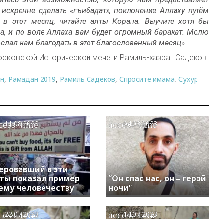
искренне сделать «гъибадат», поклонение Аллаху путём
 в этот месяц, читайте аяты Корана. Выучите хотя бы
а, и по воле Аллаха вам будет огромный баракат. Молю
слал нам благодать в этот благословенный месяц
».
сковской Исторической мечети Рамиль-хазрат Садеков.
ан
,
Рамадан 2019
,
Рамиль Садеков
,
Спросите имама
,
Сухур
cess_time
access_time
11.08.2023
04.08.2023
еровавший в эти
ты показал пример
“Он спас нас, он – герой
ему человечеству
ночи”
cess_time
access_time
22.07.2023
14.07.2023