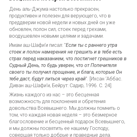
День аль-Джума настолько прекрасен,
продуктивен и полезен для верующего, что в
преддверии новой недели и новых дней он уже
обновлен, полон сил, стоек перед грехами,
воодушевлен новыми целями и задачами.
Имам аш-Шафи‘и писал: "
Если ты с раннего утра
стоек и полон намерения не грешить и в тебе есть
страх перед наказанием, что постигнет грешников в
Судный День, то будь уверен, что от Попечителя
своего ты получил прощение, и блага, которые Он
тебе даст, будут литься через край
". [Ихсан ‘Аббас.
Диван аш-Шафи‘и, Бейрут: Садир, 1996. С. 24].
Жизнь каждого из нас – это бесценная
возможность для поклонения и обретения
довольства Всевышнего. Мы должны помнить о
том, что каждая новая неделя – это безмерное
благословение и бесценный подарок Всевышнего,
и мы должны посвятить ее нашему Господу,
совершая только добрые и праведные дела.