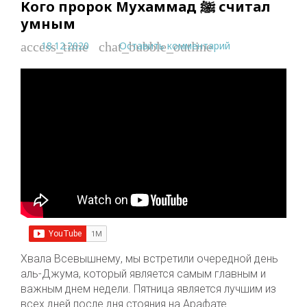
Кого пророк Мухаммад ﷺ считал
умным
18.12.2020
Оставить комментарий
access_time
chat_bubble_outline
Хвала Всевышнему, мы встретили очередной день
аль-Джума, который является самым главным и
важным днем недели. Пятница является лучшим из
всех дней после дня стояния на Арафате.