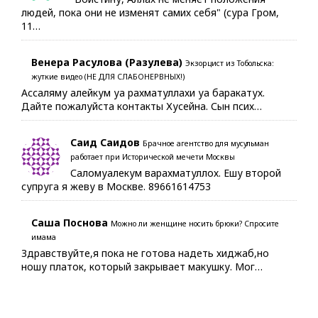
людей, пока они не изменят самих себя" (сура Гром,
11…
Венера Расулова (Разулева)
Экзорцист из Тобольска:
жуткие видео (НЕ ДЛЯ СЛАБОНЕРВНЫХ!)
Ассаляму алейкум уа рахматуллахи уа баракатух.
Дайте пожалуйста контакты Хусейна. Сын псих…
Саид Саидов
Брачное агентство для мусульман
работает при Исторической мечети Москвы
Саломуалекум варахматуллох. Ешу второй
супруга я жеву в Москве. 89661614753
Саша Поснова
Можно ли женщине носить брюки? Спросите
имама
Здравствуйте,я пока не готова надеть хиджаб,но
ношу платок, который закрывает макушку. Мог…