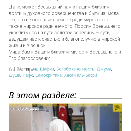
Да поможет Всевышний нам и нашим близким
достичь духовного совершенства и быть из числа
тех, кто не оставляет вечное ради мирского, а
также мирское ради вечного. Просим Всевышнего
укрепить нас на пути золотой середины — пути,
ведущем нас к счастью и благополучию в мирской
жизни и в вечной.
Мира Вам и Вашим близким, милости Всевышнего и
Его благословения!
Метки:
Аш-Шафии
,
Богобоязненность
,
Джума
,
folder_open
Душа
,
Нафс
,
Самокритика
,
Хасан аль-Басри
В этом разделе:
access_time
18.08.2023