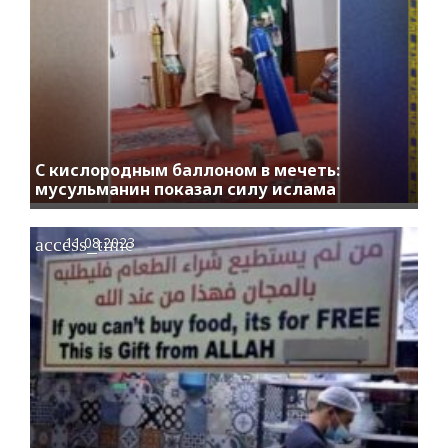
С кислородным баллоном в мечеть:
мусульманин показал силу ислама
access_time
11.08.2023