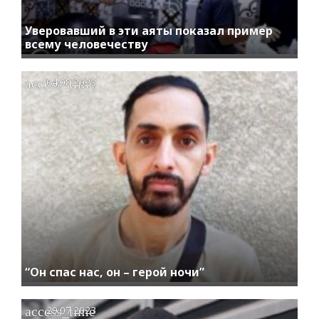
Уверовавший в эти аяты показал пример
всему человечеству
access_time
04.08.2023
“Он спас нас, он – герой ночи”
access_time
29.07.2023