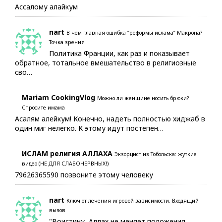
Ассалому алайкум
nart
В чем главная ошибка “реформы ислама” Макрона?
Точка зрения
Политика Франции, как раз и показывает
обратное, тотальное вмешательство в религиозные
сво…
Mariam CookingVlog
Можно ли женщине носить брюки?
Спросите имама
Асалям алейкум! Конечно, надеть полностью хиджаб в
один миг нелегко. К этому идут постепен…
ИСЛАМ религия АЛЛАХА
Экзорцист из Тобольска: жуткие
видео (НЕ ДЛЯ СЛАБОНЕРВНЫХ!)
79626365590 позвоните этому человеку
nart
Ключ от лечения игровой зависимости. Входящий
вызов
"Воистину, Аллах не меняет положения