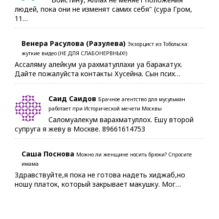
людей, пока они не изменят самих себя" (сура Гром,
11…
Венера Расулова (Разулева)
Экзорцист из Тобольска:
жуткие видео (НЕ ДЛЯ СЛАБОНЕРВНЫХ!)
Ассаляму алейкум уа рахматуллахи уа баракатух.
Дайте пожалуйста контакты Хусейна. Сын псих…
Саид Саидов
Брачное агентство для мусульман
работает при Исторической мечети Москвы
Саломуалекум варахматуллох. Ешу второй
супруга я жеву в Москве. 89661614753
Саша Поснова
Можно ли женщине носить брюки? Спросите
имама
Здравствуйте,я пока не готова надеть хиджаб,но
ношу платок, который закрывает макушку. Мог…