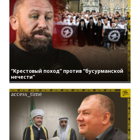
“Крестовый поход” против “бусурманской
нечести”
access_time