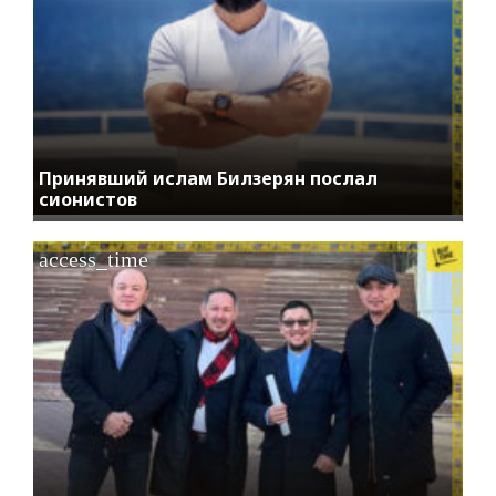
Принявший ислам Билзерян послал
сионистов
access_time