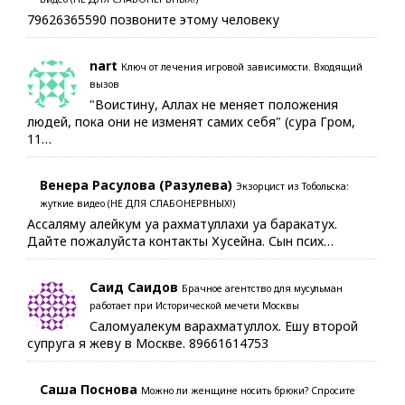
79626365590 позвоните этому человеку
nart
Ключ от лечения игровой зависимости. Входящий
вызов
"Воистину, Аллах не меняет положения
людей, пока они не изменят самих себя" (сура Гром,
11…
Венера Расулова (Разулева)
Экзорцист из Тобольска:
жуткие видео (НЕ ДЛЯ СЛАБОНЕРВНЫХ!)
Ассаляму алейкум уа рахматуллахи уа баракатух.
Дайте пожалуйста контакты Хусейна. Сын псих…
Саид Саидов
Брачное агентство для мусульман
работает при Исторической мечети Москвы
Саломуалекум варахматуллох. Ешу второй
супруга я жеву в Москве. 89661614753
Саша Поснова
Можно ли женщине носить брюки? Спросите