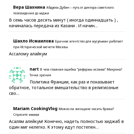
Вера Шахнина
Абдулла Дубин – путь от диктора советского
телевидения до хаджи
В семь часов десять минут ( иногда одиннадцать ) ,
начиналась передача из Казани . И начин…
Шахло Исмаилова
Брачное агентство для мусульман работает
при Исторической мечети Москвы
Ассалому алайкум
nart
В чем главная ошибка “реформы ислама” Макрона?
Точка зрения
Политика Франции, как раз и показывает
обратное, тотальное вмешательство в религиозные
сво…
Mariam CookingVlog
Можно ли женщине носить брюки?
Спросите имама
Асалям алейкум! Конечно, надеть полностью хиджаб в
один миг нелегко. К этому идут постепен…