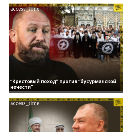
access_time
“Крестовый поход” против “бусурманской
нечести”
access_time