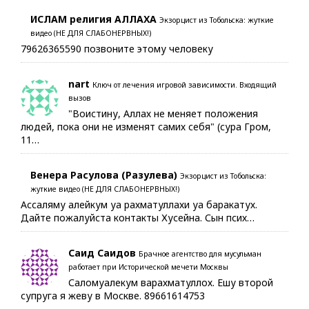
ИСЛАМ религия АЛЛАХА
Экзорцист из Тобольска: жуткие
видео (НЕ ДЛЯ СЛАБОНЕРВНЫХ!)
79626365590 позвоните этому человеку
nart
Ключ от лечения игровой зависимости. Входящий
вызов
"Воистину, Аллах не меняет положения
людей, пока они не изменят самих себя" (сура Гром,
11…
Венера Расулова (Разулева)
Экзорцист из Тобольска:
жуткие видео (НЕ ДЛЯ СЛАБОНЕРВНЫХ!)
Ассаляму алейкум уа рахматуллахи уа баракатух.
Дайте пожалуйста контакты Хусейна. Сын псих…
Саид Саидов
Брачное агентство для мусульман
работает при Исторической мечети Москвы
Саломуалекум варахматуллох. Ешу второй
супруга я жеву в Москве. 89661614753