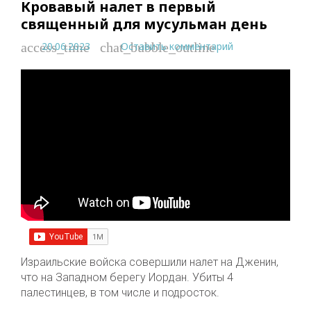
Кровавый налет в первый
священный для мусульман день
20.06.2023
Оставить комментарий
access_time
chat_bubble_outline
Израильские войска совершили налет на Дженин,
что на Западном берегу Иордан. Убиты 4
палестинцев, в том числе и подросток.