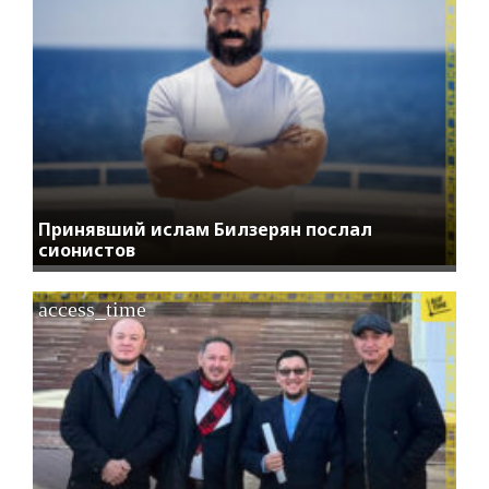
Принявший ислам Билзерян послал
сионистов
access_time