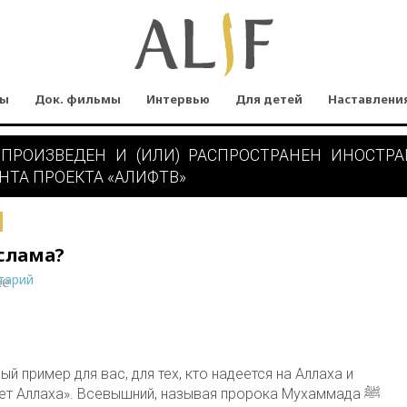
мы
Док. фильмы
Интервью
Для детей
Наставлени
 ПРОИЗВЕДЕН И (ИЛИ) РАСПРОСТРАНЕН ИНОСТР
НТА ПРОЕКТА «АЛИФТВ»
ислама?
тарий
ne
й пример для вас, для тех, кто надеется на Аллаха и
ет Аллаха». Всевышний, называя пророка Мухаммада ﷺ