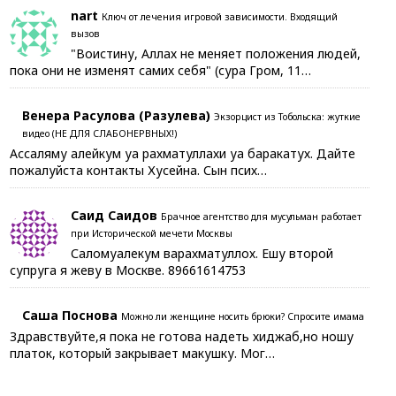
nart
Ключ от лечения игровой зависимости. Входящий
вызов
"Воистину, Аллах не меняет положения людей,
пока они не изменят самих себя" (сура Гром, 11…
Венера Расулова (Разулева)
Экзорцист из Тобольска: жуткие
видео (НЕ ДЛЯ СЛАБОНЕРВНЫХ!)
Ассаляму алейкум уа рахматуллахи уа баракатух. Дайте
пожалуйста контакты Хусейна. Сын псих…
Саид Саидов
Брачное агентство для мусульман работает
при Исторической мечети Москвы
Саломуалекум варахматуллох. Ешу второй
супруга я жеву в Москве. 89661614753
Саша Поснова
Можно ли женщине носить брюки? Спросите имама
Здравствуйте,я пока не готова надеть хиджаб,но ношу
платок, который закрывает макушку. Мог…