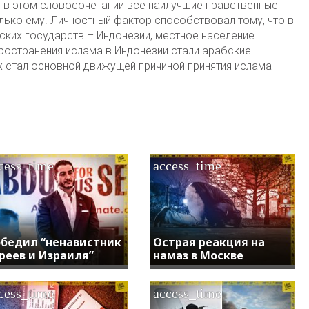
в этом словосочетании все наилучшие нравственные
лько ему. Личностный фактор способствовал тому, что в
ских государств – Индонезии, местное население
ространения ислама в Индонезии стали арабские
х стал основной движущей причиной принятия ислама
cess_time
access_time
бедил “ненавистник
Острая реакция на
реев и Израиля”
намаз в Москве
cess_time
access_time