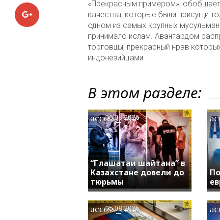
«Прекрасным примером», обобщает 
Google+
качества, которые были присущи то
одном из самых крупных мусульман
принимало ислам. Авангардом расп
торговцы, прекрасный нрав которы
индонезийцами.
В этом разделе:
access_time
ac
06.08.2026
“Глашатаи шайтана” в
Казахстане довели до
По
тюрьмы
ев
access_time
ac
05.08.2026