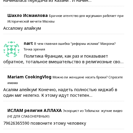
начиналась передача из Казани . И начин…
Шахло Исмаилова
Брачное агентство для мусульман работает при
Исторической мечети Москвы
Ассалому алайкум
nart
В чем главная ошибка “реформы ислама” Макрона?
Точка зрения
Политика Франции, как раз и показывает
обратное, тотальное вмешательство в религиозные сво…
Mariam CookingVlog
Можно ли женщине носить брюки? Спросите
имама
Асалям алейкум! Конечно, надеть полностью хиджаб в
один миг нелегко. К этому идут постепен…
ИСЛАМ религия АЛЛАХА
Экзорцист из Тобольска: жуткие видео
(НЕ ДЛЯ СЛАБОНЕРВНЫХ!)
79626365590 позвоните этому человеку