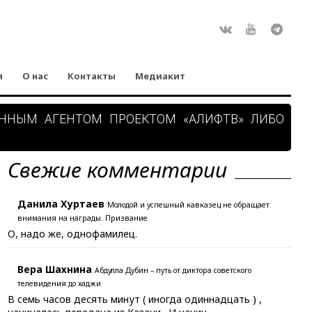
Rss
ВКонтакте
Youtube
Teleg
я
О нас
Контакты
Медиакит
АННЫМ АГЕНТОМ ПРОЕКТОМ «АЛИФТВ» ЛИБО
Свежие комментарии
Данила Хуртаев
Молодой и успешный кавказец не обращает
внимания на награды. Призвание
О, надо же, однофамилец.
Вера Шахнина
Абдулла Дубин – путь от диктора советского
телевидения до хаджи
В семь часов десять минут ( иногда одиннадцать ) ,