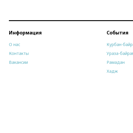
Информация
События
О нас
Курбан-бай
Контакты
Ураза-байра
Вакансии
Рамадан
Хадж