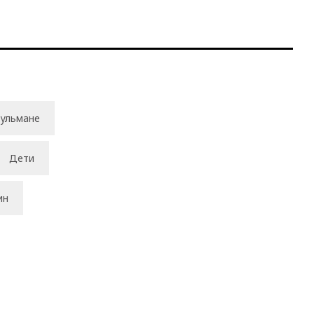
ульмане
Дети
ин