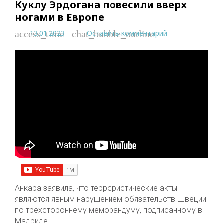
Куклу Эрдогана повесили вверх
ногами в Европе
13.01.2023
Оставить комментарий
access_time
chat_bubble_outline
Анкара заявила, что террористические акты
являются явным нарушением обязательств Швеции
по трехстороннему меморандуму, подписанному в
Мадриде.