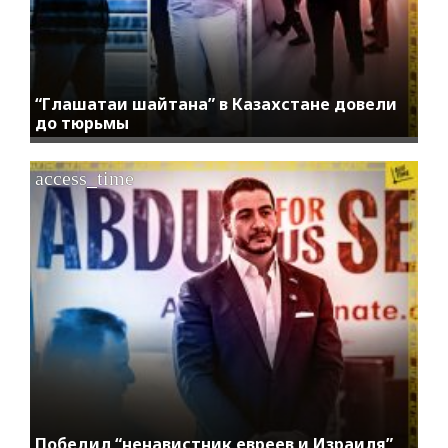
“Глашатаи шайтана” в Казахстане довели
до тюрьмы
access_time
Победил “ненавистник евреев и Израиля”