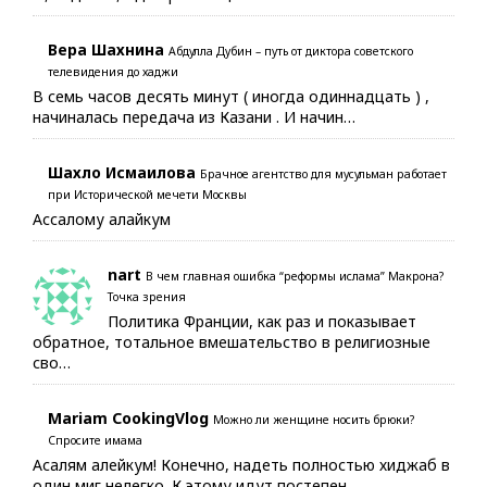
Вера Шахнина
Абдулла Дубин – путь от диктора советского
телевидения до хаджи
В семь часов десять минут ( иногда одиннадцать ) ,
начиналась передача из Казани . И начин…
Шахло Исмаилова
Брачное агентство для мусульман работает
при Исторической мечети Москвы
Ассалому алайкум
nart
В чем главная ошибка “реформы ислама” Макрона?
Точка зрения
Политика Франции, как раз и показывает
обратное, тотальное вмешательство в религиозные
сво…
Mariam CookingVlog
Можно ли женщине носить брюки?
Спросите имама
Асалям алейкум! Конечно, надеть полностью хиджаб в
один миг нелегко. К этому идут постепен…