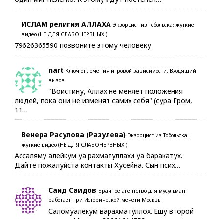
ИСЛАМ религия АЛЛАХА
Экзорцист из Тобольска: жуткие
видео (НЕ ДЛЯ СЛАБОНЕРВНЫХ!)
79626365590 позвоните этому человеку
nart
Ключ от лечения игровой зависимости. Входящий
вызов
"Воистину, Аллах не меняет положения
людей, пока они не изменят самих себя" (сура Гром,
11…
Венера Расулова (Разулева)
Экзорцист из Тобольска:
жуткие видео (НЕ ДЛЯ СЛАБОНЕРВНЫХ!)
Ассаляму алейкум уа рахматуллахи уа баракатух.
Дайте пожалуйста контакты Хусейна. Сын псих…
Саид Саидов
Брачное агентство для мусульман
работает при Исторической мечети Москвы
Саломуалекум варахматуллох. Ешу второй