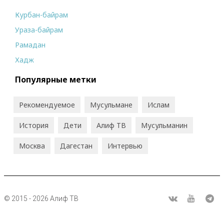
Курбан-байрам
Ураза-байрам
Рамадан
Хадж
Популярные метки
Рекомендуемое
Мусульмане
Ислам
История
Дети
Алиф ТВ
Мусульманин
Москва
Дагестан
Интервью
© 2015 - 2026 Алиф ТВ
R
ВКонтакте
Youtube
Tel