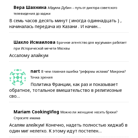
Вера Шахнина
Абдулла Дубин – путь от диктора советского
телевидения до хаджи
В семь часов десять минут ( иногда одиннадцать ) ,
начиналась передача из Казани . И начин…
Шахло Исмаилова
Брачное агентство для мусульман работает
при Исторической мечети Москвы
Ассалому алайкум
nart
В чем главная ошибка “реформы ислама” Макрона?
Точка зрения
Политика Франции, как раз и показывает
обратное, тотальное вмешательство в религиозные
сво…
Mariam CookingVlog
Можно ли женщине носить брюки?
Спросите имама
Асалям алейкум! Конечно, надеть полностью хиджаб в
один миг нелегко. К этому идут постепен…