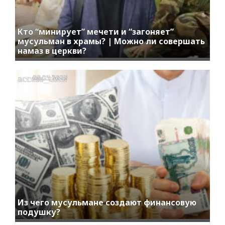
Кто “минирует” мечети и “загоняет”
мусульман в храмы? | Можно ли совершать
намаз в церкви?
access_time
08.05.2023
Из чего мусульмане создают финансовую
подушку?