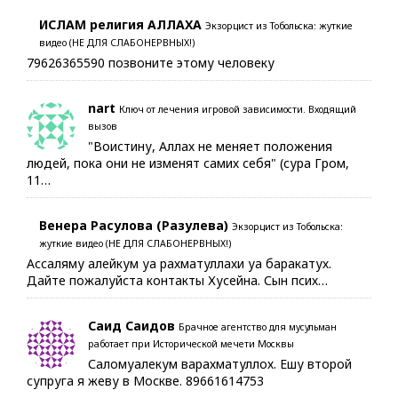
ИСЛАМ религия АЛЛАХА
Экзорцист из Тобольска: жуткие
видео (НЕ ДЛЯ СЛАБОНЕРВНЫХ!)
79626365590 позвоните этому человеку
nart
Ключ от лечения игровой зависимости. Входящий
вызов
"Воистину, Аллах не меняет положения
людей, пока они не изменят самих себя" (сура Гром,
11…
Венера Расулова (Разулева)
Экзорцист из Тобольска:
жуткие видео (НЕ ДЛЯ СЛАБОНЕРВНЫХ!)
Ассаляму алейкум уа рахматуллахи уа баракатух.
Дайте пожалуйста контакты Хусейна. Сын псих…
Саид Саидов
Брачное агентство для мусульман
работает при Исторической мечети Москвы
Саломуалекум варахматуллох. Ешу второй
супруга я жеву в Москве. 89661614753