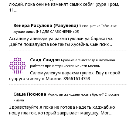
людей, пока они не изменят самих себя" (сура Гром,
11…
Венера Расулова (Разулева)
Экзорцист из Тобольска:
жуткие видео (НЕ ДЛЯ СЛАБОНЕРВНЫХ!)
Ассаляму алейкум уа рахматуллахи уа баракатух.
Дайте пожалуйста контакты Хусейна. Сын псих…
Саид Саидов
Брачное агентство для мусульман
работает при Исторической мечети Москвы
Саломуалекум варахматуллох. Ешу второй
супруга я жеву в Москве. 89661614753
Саша Поснова
Можно ли женщине носить брюки? Спросите
имама
Здравствуйте,я пока не готова надеть хиджаб,но
ношу платок, который закрывает макушку. Мог…