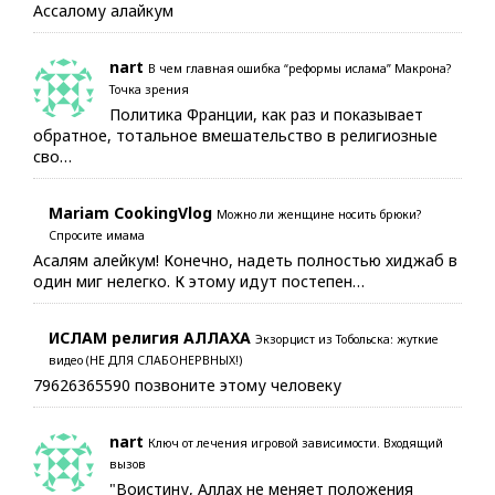
Ассалому алайкум
nart
В чем главная ошибка “реформы ислама” Макрона?
Точка зрения
Политика Франции, как раз и показывает
обратное, тотальное вмешательство в религиозные
сво…
Mariam CookingVlog
Можно ли женщине носить брюки?
Спросите имама
Асалям алейкум! Конечно, надеть полностью хиджаб в
один миг нелегко. К этому идут постепен…
ИСЛАМ религия АЛЛАХА
Экзорцист из Тобольска: жуткие
видео (НЕ ДЛЯ СЛАБОНЕРВНЫХ!)
79626365590 позвоните этому человеку
nart
Ключ от лечения игровой зависимости. Входящий
вызов
"Воистину, Аллах не меняет положения