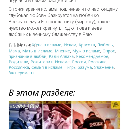
подчас и в самом расцвете сил.
С точки зрения ислама, подлинная и по-настоящему
глубокая любовь базируется на любви ко
Всевышнему и Его посланнику (мир ему), такое
чувство может крепнуть год от года и ведет
любящих к вечному блаженству в Раю.
Метки:
Жена в исламе
,
Ислам
,
Красота
,
Любовь
,
folder_open
Мама
,
Мать в Исламе
,
Мнение
,
Муж в исламе
,
Опрос
,
признание в любви
,
Ради Аллаха
,
Рекомендуемое
,
Родители
,
Родители в Исламе
,
Россия
,
Россияне
,
Россиянка
,
Семья в исламе
,
Тигры разума
,
Уважение
,
Эксперимент
В этом разделе:
access_time
06.08.2026