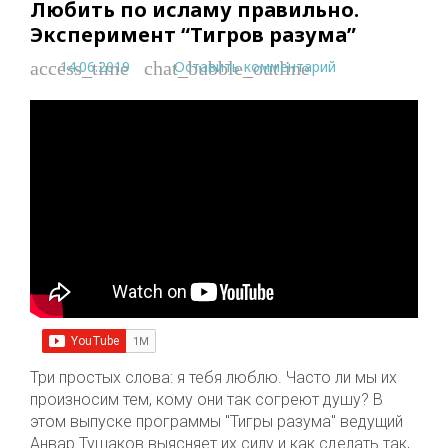
Любить по исламу правильно.
Эксперимент “Тигров разума”
14.06.2019
Оставить комментарий
access_time
chat_bubble_outline
Три простых слова: я тебя люблю. Часто ли мы их
произносим тем, кому они так согреют душу? В
этом выпуске программы "Тигры разума" ведущий
Анвар Тушаков выясняет их силу и как сделать так,