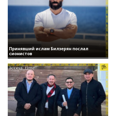
Принявший ислам Билзерян послал
сионистов
access_time