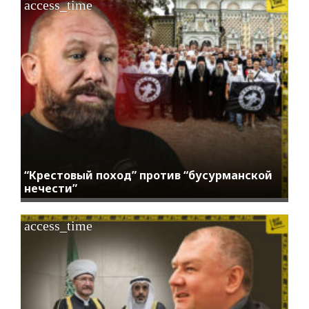
access_time
“Крестовый поход” против “бусурманской
нечести”
access_time