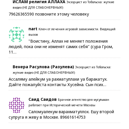
ИСЛАМ религия АЛЛАХА
Экзорцист из Тобольска: жуткие
видео (НЕ ДЛЯ СЛАБОНЕРВНЫХ!)
79626365590 позвоните этому человеку
nart
Ключ от лечения игровой зависимости. Входящий
вызов
"Воистину, Аллах не меняет положения
людей, пока они не изменят самих себя" (сура Гром,
11…
Венера Расулова (Разулева)
Экзорцист из Тобольска:
жуткие видео (НЕ ДЛЯ СЛАБОНЕРВНЫХ!)
Ассаляму алейкум уа рахматуллахи уа баракатух.
Дайте пожалуйста контакты Хусейна. Сын псих…
Саид Саидов
Брачное агентство для мусульман
работает при Исторической мечети Москвы
Саломуалекум варахматуллох. Ешу второй
супруга я жеву в Москве. 89661614753