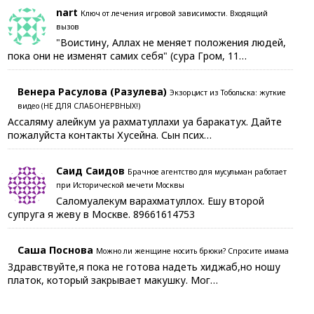
nart
Ключ от лечения игровой зависимости. Входящий
вызов
"Воистину, Аллах не меняет положения людей,
пока они не изменят самих себя" (сура Гром, 11…
Венера Расулова (Разулева)
Экзорцист из Тобольска: жуткие
видео (НЕ ДЛЯ СЛАБОНЕРВНЫХ!)
Ассаляму алейкум уа рахматуллахи уа баракатух. Дайте
пожалуйста контакты Хусейна. Сын псих…
Саид Саидов
Брачное агентство для мусульман работает
при Исторической мечети Москвы
Саломуалекум варахматуллох. Ешу второй
супруга я жеву в Москве. 89661614753
Саша Поснова
Можно ли женщине носить брюки? Спросите имама
Здравствуйте,я пока не готова надеть хиджаб,но ношу
платок, который закрывает макушку. Мог…