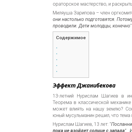
ораторское мастерство, и раскрыть
Миляуша Зарипова – член оргкомите
они настолько подготовятся. Потому
проводили. Дети молодцы, конечно
"
Содержимое
Эффект Джанибекова
13-летний Нурислам Шагиев
в и
Теорема в классической механике
может
влиять на нашу землю? Соп
юный мусульманин решил, что тема 
Нурислам Шагиев, 13 лет: "
Посланник
пока не взойдет солнце с запада
". 