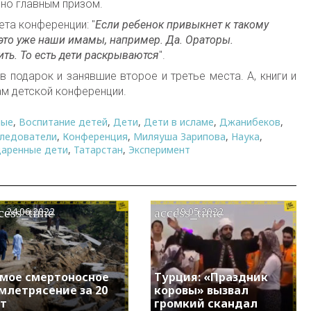
ено главным призом.
та конференции: "
Е
сли ребенок привыкнет к такому
 это уже наши имамы, например. Да. Ораторы.
ть. То есть дети раскрываются
".
 подарок и занявшие второе и третье места. А, книги и
ам детской конференции.
лые
,
Воспитание детей
,
Дети
,
Дети в исламе
,
Джанибеков
,
следователи
,
Конференция
,
Миляуша Зарипова
,
Наука
,
аренные дети
,
Татарстан
,
Эксперимент
cess_time
access_time
24.06.2022
19.05.2022
мое смертоносное
Турция: «Праздник
млетрясение за 20
коровы» вызвал
т
громкий скандал