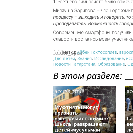
11-летнего гимназиста было отмеч
Миляуша Зарипова – член оргкомите
процессу – выходить и говорить, то
Преподаватель. Возможность говори
Современные смартфоны получили в
сладости достались всем участник
Метки:
Айбек Токтосопиев
,
взрос
folder_open
Для детей
,
Знания
,
Исследование
,
ис
Новости Татарстана
,
Образование
,
Од
В этом разделе:
access_time
ac
04.09.2022
Муфтияты могут
признать
«экстремистскими»?
Са
Школы развращают
зе
детей-мусульман
ле