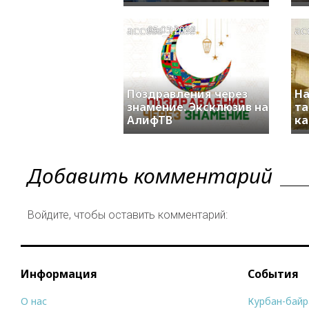
access_time
ac
05.05.2022
Поздравления через
На
знамение. Эксклюзив на
та
АлифТВ
ка
Добавить комментарий
Войдите, чтобы оставить комментарий:
Информация
События
О нас
Курбан-бай