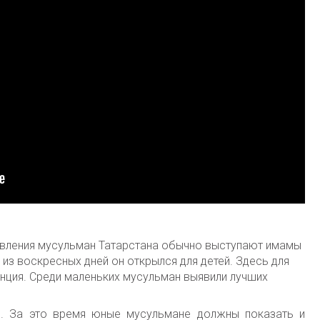
авления мусульман Татарстана обычно выступают имамы
 из воскресных дней он открылся для детей. Здесь для
нция. Среди маленьких мусульман выявили лучших
ия. За это время юные мусульмане должны показать и