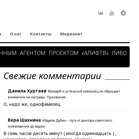
Rss
ВКонтакте
Youtube
Teleg
я
О нас
Контакты
Медиакит
АННЫМ АГЕНТОМ ПРОЕКТОМ «АЛИФТВ» ЛИБО
Свежие комментарии
Данила Хуртаев
Молодой и успешный кавказец не обращает
внимания на награды. Призвание
О, надо же, однофамилец.
Вера Шахнина
Абдулла Дубин – путь от диктора советского
телевидения до хаджи
В семь часов десять минут ( иногда одиннадцать ) ,