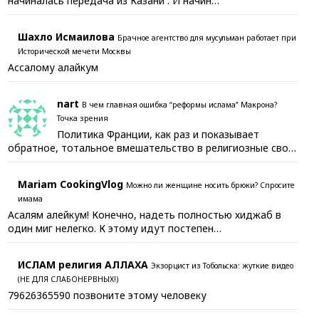
начиналась передача из Казани . И начин…
Шахло Исмаилова
Брачное агентство для мусульман работает при
Исторической мечети Москвы
Ассалому алайкум
nart
В чем главная ошибка “реформы ислама” Макрона?
Точка зрения
Политика Франции, как раз и показывает
обратное, тотальное вмешательство в религиозные сво…
Mariam CookingVlog
Можно ли женщине носить брюки? Спросите
имама
Асалям алейкум! Конечно, надеть полностью хиджаб в
один миг нелегко. К этому идут постепен…
ИСЛАМ религия АЛЛАХА
Экзорцист из Тобольска: жуткие видео
(НЕ ДЛЯ СЛАБОНЕРВНЫХ!)
79626365590 позвоните этому человеку