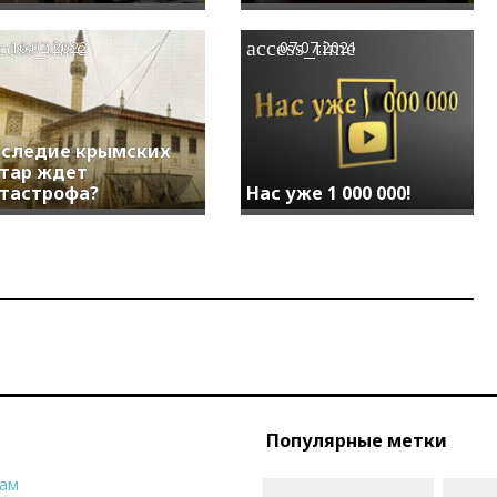
cess_time
access_time
16.02.2022
07.07.2021
следие крымских
тар ждет
тастрофа?
Нас уже 1 000 000!
Популярные метки
рам