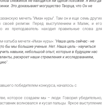
онов снежинок не находится ни одной похожей. Я иногда
инки. Это доказывает могущество Творца, что Он не
азанскую мечеть “Иман нуры”. Там он и еще семь других
ы своей религии. Перед выступлением и Малик, и его
но их преподаватель находил правильные слова для
-хатыба мечети «Иман нуры»: "
Наша цель сейчас - не
удто бы мы большие ученые. Нет. Наша цель - научиться
лучить навыки, небольшой опыт, которые в будущем нас
таланты, раскроет наши стремления к исследованиям,
ацию
".
тавшего победителем конкурса, началось с
ве, которое создаем мы – люди. Говорил убедительно,
наставник волновался и кусал пальцы. Яркое выступление