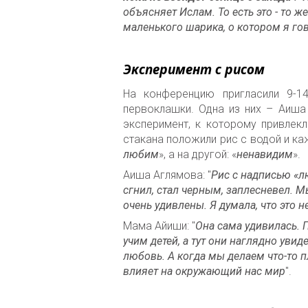
объясняет Ислам. То есть это - то 
маленького шарика, о котором я гов
Эксперимент с рисом
На конференцию пригласили 9-14
первоклашки. Одна из них – Аиша
эксперимент, к которому привлек
стакана положили рис с водой и ка
любим
», а на другой: «
ненавидим
».
Аиша Аглямова: "
Рис с надписью «л
сгнил, стал черным, заплесневел. М
очень удивлены. Я думала, что это 
Мама Айиши: "
Она сама удивилась. 
учим детей, а тут они наглядно увид
любовь. А когда мы делаем что-то п
влияет на окружающий нас мир
".