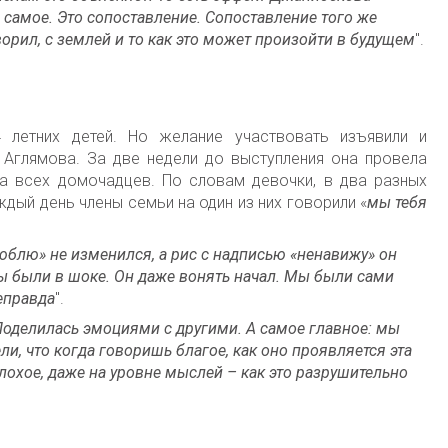
же самое. Это сопоставление. Сопоставление того же
орил, с землей и то как это может произойти в будущем
".
 летних детей. Но желание участвовать изъявили и
 Аглямова. За две недели до выступления она провела
ла всех домочадцев. По словам девочки, в два разных
ждый день члены семьи на один из них говорили «
мы тебя
юблю» не изменился, а рис с надписью «ненавижу» он
ы были в шоке. Он даже вонять начал. М
ы были сами
неправда
".
Поделилась эмоциями с другими. А самое главное:
мы
ели, что когда говоришь благое, как оно проявляется эта
лохое, даже на уровне мыслей – как это разрушительно