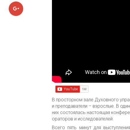
Google+
В просторном зале Духовного упр
и преподаватели – взрослые. В один
них состоялась настоящая конфере
ораторов и исследователей.
Всего пять минут для выступлен