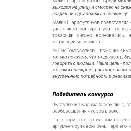
Малик Шарафутдинов: "
Среди милли
выходил на улицу и смотрел на снеж
создал ни одну похожую снежинку
".
Малик Шарафутдинов представлял к
участников конкурса учат основ
товарищи сильно волновались, 
мотивации мальчиков.
Айбек Токтосопиев – помощник имам
только показать, что-то доказать, б
говорить с людьми. Наша цель - по
же самих раскроет, раскроет наши 
внутреннюю потребность и реализ
Победитель конкурса
Выступление Карима Файзуллина, с
разбрасывания мусора в зале.
Он говорил о пластиковом соседст
аргументируя свою речь - зря его 