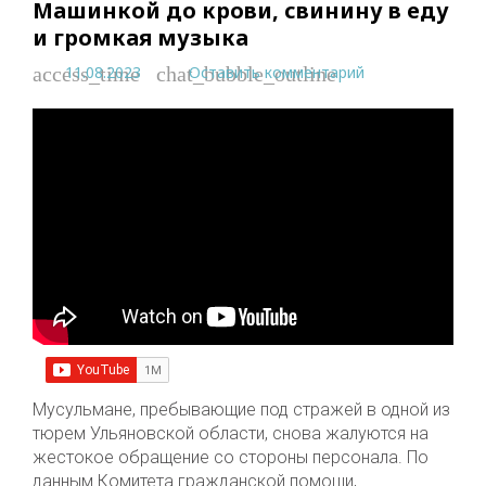
Машинкой до крови, свинину в еду
и громкая музыка
11.08.2023
Оставить комментарий
access_time
chat_bubble_outline
Мусульмане, пребывающие под стражей в одной из
тюрем Ульяновской области, снова жалуются на
жестокое обращение со стороны персонала. По
данным Комитета гражданской помощи,