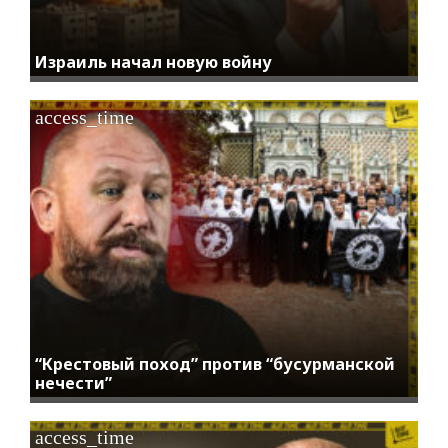
Израиль начал новую войну
access_time
“Крестовый поход” против “бусурманской
нечести”
access_time