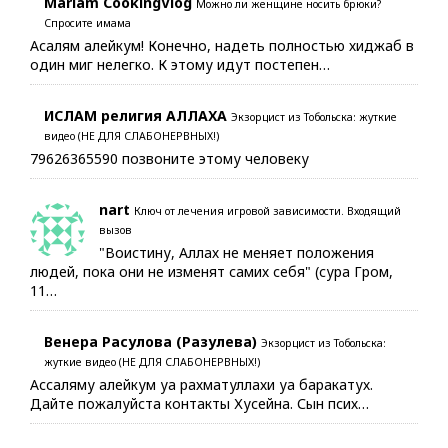
Mariam CookingVlog
Можно ли женщине носить брюки?
Спросите имама
Асалям алейкум! Конечно, надеть полностью хиджаб в
один миг нелегко. К этому идут постепен…
ИСЛАМ религия АЛЛАХА
Экзорцист из Тобольска: жуткие
видео (НЕ ДЛЯ СЛАБОНЕРВНЫХ!)
79626365590 позвоните этому человеку
nart
Ключ от лечения игровой зависимости. Входящий
вызов
"Воистину, Аллах не меняет положения
людей, пока они не изменят самих себя" (сура Гром,
11…
Венера Расулова (Разулева)
Экзорцист из Тобольска:
жуткие видео (НЕ ДЛЯ СЛАБОНЕРВНЫХ!)
Ассаляму алейкум уа рахматуллахи уа баракатух.
Дайте пожалуйста контакты Хусейна. Сын псих…