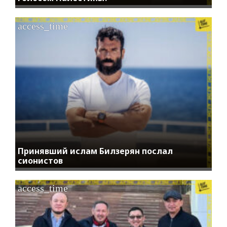
access_time
Принявший ислам Билзерян послал
сионистов
access_time