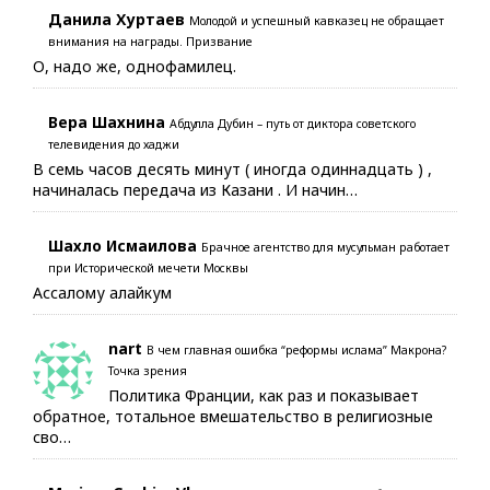
Данила Хуртаев
Молодой и успешный кавказец не обращает
внимания на награды. Призвание
О, надо же, однофамилец.
Вера Шахнина
Абдулла Дубин – путь от диктора советского
телевидения до хаджи
В семь часов десять минут ( иногда одиннадцать ) ,
начиналась передача из Казани . И начин…
Шахло Исмаилова
Брачное агентство для мусульман работает
при Исторической мечети Москвы
Ассалому алайкум
nart
В чем главная ошибка “реформы ислама” Макрона?
Точка зрения
Политика Франции, как раз и показывает
обратное, тотальное вмешательство в религиозные
сво…