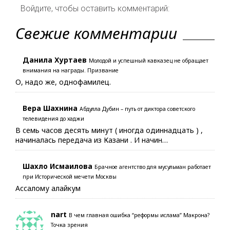
Войдите, чтобы оставить комментарий:
Свежие комментарии
Данила Хуртаев
Молодой и успешный кавказец не обращает
внимания на награды. Призвание
О, надо же, однофамилец.
Вера Шахнина
Абдулла Дубин – путь от диктора советского
телевидения до хаджи
В семь часов десять минут ( иногда одиннадцать ) ,
начиналась передача из Казани . И начин…
Шахло Исмаилова
Брачное агентство для мусульман работает
при Исторической мечети Москвы
Ассалому алайкум
nart
В чем главная ошибка “реформы ислама” Макрона?
Точка зрения