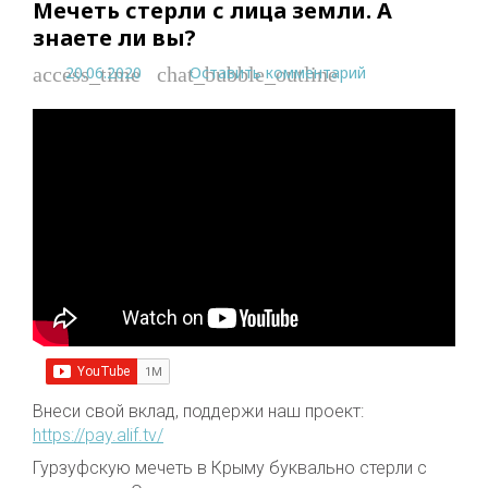
Мечеть стерли с лица земли. А
знаете ли вы?
20.06.2020
Оставить комментарий
access_time
chat_bubble_outline
Внеси свой вклад, поддержи наш проект:
https://pay.alif.tv/
Гурзуфскую мечеть в Крыму буквально стерли с