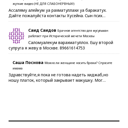
жуткие видео (НЕ ДЛЯ СЛАБОНЕРВНЫХ!)
Ассаляму алейкум уа рахматуллахи уа баракатух.
Дайте пожалуйста контакты Хусейна. Сын псих…
Саид Саидов
Брачное агентство для мусульман
работает при Исторической мечети Москвы
Саломуалекум варахматуллох. Ешу второй
супруга я жеву в Москве. 89661614753
Саша Поснова
Можно ли женщине носить брюки? Спросите
имама
Здравствуйте,я пока не готова надеть хиджаб,но
ношу платок, который закрывает макушку. Мог…