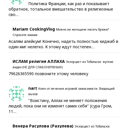
Политика Франции, как раз и показывает
обратное, тотальное вмешательство в религиозные
сво…
Mariam CookingVlog
Можно ли женщине носить брюки?
Спросите имама
Асалям алейкум! Конечно, надеть полностью хиджаб в
один миг нелегко. К этому идут постепен…
ИСЛАМ религия АЛЛАХА
Экзорцист из Тобольска: жуткие
видео (НЕ ДЛЯ СЛАБОНЕРВНЫХ!)
79626365590 позвоните этому человеку
nart
Ключ от лечения игровой зависимости. Входящий
вызов
"Воистину, Аллах не меняет положения
людей, пока они не изменят самих себя" (сура Гром,
11…
Венера Расулова (Разулева)
Экзорцист из Тобольска: