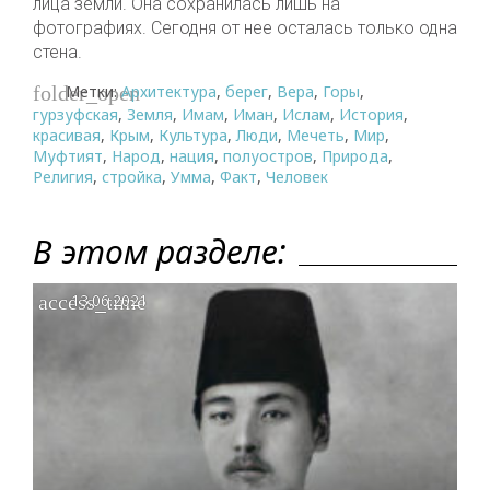
лица земли. Она сохранилась лишь на
фотографиях. Сегодня от нее осталась только одна
стена.
Метки:
Архитектура
,
берег
,
Вера
,
Горы
,
folder_open
гурзуфская
,
Земля
,
Имам
,
Иман
,
Ислам
,
История
,
красивая
,
Крым
,
Культура
,
Люди
,
Мечеть
,
Мир
,
Муфтият
,
Народ
,
нация
,
полуостров
,
Природа
,
Религия
,
стройка
,
Умма
,
Факт
,
Человек
В этом разделе:
access_time
13.06.2021